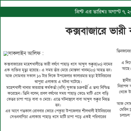
প্রিন্ট এর তারিখঃ অগাস্ট ৭
কক্সবাজারে ভারী
তিনজনের 
সাকলাইন আলিফ :
এ দিকে
কক্সবাজারের মহেশখালীতে ভারী বর্ষণে পাহাড় ধসে আব্দুস শুক্কুর(৬০) নামের
আছে। 
এক ব্যক্তির মৃত্যু হয়েছে। এ সময় তাঁর মেয়ে মোস্তফা খানম(২০) আহত হন।
আজ সোমবার সকাল ১০ টার দিকে উপজেলার কালারমার ছড়া ইউনিয়নের
স্থান
ঝাপুয়া এলাকায় এ ঘটনা ঘটেছে।
নিরাপদ আ
মহেশখালী থানার ভারপ্রাপ্ত কর্মকর্তা (ওসি) সুকান্ত চক্রবর্তী এ তথ্য নিশ্চিত
থেকে উখ
করেছেন। তিনি বলেন, প্রবল বর্ষণের সময় পাহাড় ভেঙে মাটি এসে বাড়ি
ভেতর চাপা পড়ে বাবা ও মেয়ে। এতে ঘটনাস্থলে বাবা আব্দুস শুক্কুর নিহত
আজ সোমব
হন।
মেরিন 
এর আগে গতকাল রোববার ভোরে পেকুয়া উপজেলার শীলখালী ইউনিয়নের
চলাচল 
সেগুনবাগিচা এলাকায় পাহাড় ধসে মাটি চাপা পড়ে একই পরিবারের