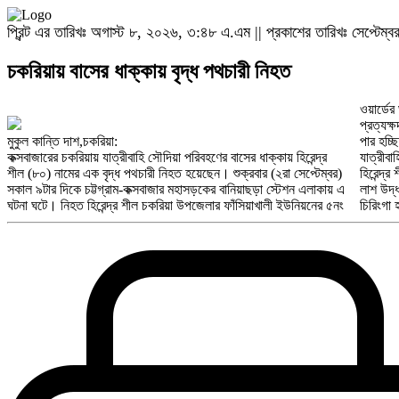
প্রিন্ট এর তারিখঃ অগাস্ট ৮, ২০২৬, ৩:৪৮ এ.এম || প্রকাশের তারিখঃ সেপ্টেম
চকরিয়ায় বাসের ধাক্কায় বৃদ্ধ পথচারী নিহত
ওয়ার্ডের
প্রত্যক্ষ
মুকুল কান্তি দাশ,চকরিয়া:
পার হচ্
কক্সবাজারের চকরিয়ায় যাত্রীবাহি সৌদিয়া পরিবহণের বাসের ধাক্কায় হিরেন্দ্র
যাত্রীবা
শীল (৮০) নামের এক বৃদ্ধ পথচারী নিহত হয়েছেন। শুক্রবার (২রা সেপ্টেম্বর)
হিরেন্দ্
সকাল ৯টার দিকে চট্টগ্রাম-কক্সবাজার মহাসড়কের বানিয়াছড়া স্টেশন এলাকায় এ
লাশ উদ্
ঘটনা ঘটে। নিহত হিরেন্দ্র শীল চকরিয়া উপজেলার ফাঁসিয়াখালী ইউনিয়নের ৫নং
চিরিংগা 