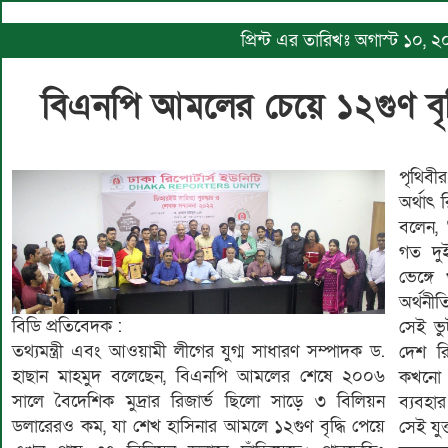
প্রিন্ট এর তারিখঃ অগাস্ট ১০,
বিএনপি আমলের চেয়ে ১২গুণ বৃদ্ধি
পৃথিবী
অর্থাৎ
বলেন, 
গত দুই
ভেঙ্গে
অর্থনী
বিডি প্রতিবেদক :
সেই ভু
তথ্যমন্ত্রী এবং আওয়ামী লীগের যুগ্ম সাধারণ সম্পাদক ড.
দেশ রিজ
হাছান মাহমুদ বলেছেন, বিএনপি আমলের শেষে ২০০৬
কখনো 
সালে বৈদেশিক মুদ্রার রিজার্ভ ছিলো সাড়ে ৩ বিলিয়ন
ব্যবহার
ডলারেরও কম, যা শেখ হাসিনার আমলে ১২গুণ বৃদ্ধি পেয়ে
সেই যুক