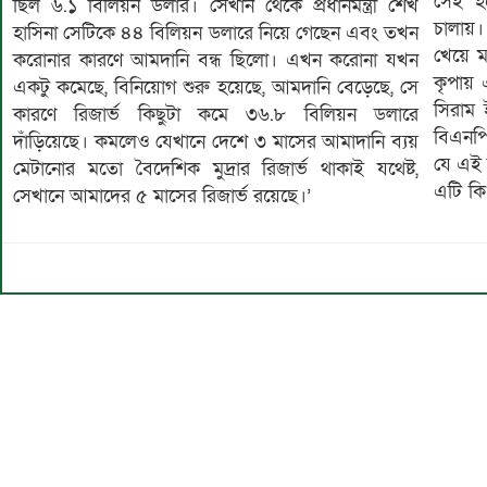
সেই হব
ছিল ৬.১ বিলিয়ন ডলার। সেখান থেকে প্রধানমন্ত্রী শেখ
চালায়।
হাসিনা সেটিকে ৪৪ বিলিয়ন ডলারে নিয়ে গেছেন এবং তখন
খেয়ে মা
করোনার কারণে আমদানি বন্ধ ছিলো। এখন করোনা যখন
কৃপায় 
একটু কমেছে, বিনিয়োগ শুরু হয়েছে, আমদানি বেড়েছে, সে
সিরাম 
কারণে রিজার্ভ কিছুটা কমে ৩৬.৮ বিলিয়ন ডলারে
বিএনপি
দাঁড়িয়েছে। কমলেও যেখানে দেশে ৩ মাসের আমাদানি ব্যয়
যে এই 
মেটানোর মতো বৈদেশিক মুদ্রার রিজার্ভ থাকাই যথেষ্ট,
এটি কি
সেখানে আমাদের ৫ মাসের রিজার্ভ রয়েছে।’