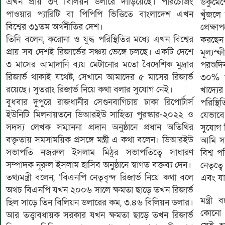
এখন প্রায় ৩৭ বিলিয়ন ডলারে দাঁড়িয়েছে। পারচেজিং
ডকুমেন
পাওয়ার প্যারিটি বা পিপিপি ভিত্তিতে বাংলাদেশ এখন
খুঁজলে
বিশ্বের ৩১তম অর্থনীতির দেশ।
প্রেক্ষ
তিনি বলেন, করোনা ও যুদ্ধ পরিস্থিতির মধ্যে এখন বিশ্বের
করছেন
প্রায় সব দেশই রিজার্ভের সঞ্চয় ভেঙ্গে চলছে। একটি দেশে
মূল্যস্
৩ মাসের আমাদানি ব্যয় মেটানোর মতো বৈদেশিক মুদ্রার
পরশুদি
রিজার্ভ থাকাই যথেষ্ট, সেখানে আমাদের ৫ মাসের রিজার্ভ
৩০% মূল
রয়েছে। সুতরাং রিজার্ভ নিয়ে কথা বলার সুযোগ নেই।
খাদ্যের
বুধবার দুপুরে রাজধানীর সেগুনবাগিচায় ঢাকা রিপোর্টার্স
পরিস্থ
ইউনিটি মিলনায়তনে ডিআরইউ সাহিত্য পুরস্কার-২০২২ ও
যেভাবে 
সদস্য লেখক সম্মাননা প্রদান অনুষ্ঠানে প্রধান অতিথির
সুযোগ ন
বক্তৃতায় সমসাময়িক প্রসঙ্গে মন্ত্রী এ কথা বলেন। ডিআরইউ
আমি সা
সভাপতি নজরুল ইসলাম মিঠুর সভাপতিত্বে সাধারণ
বিশ্ব প
সম্পাদক নূরুল ইসলাম হাসিব অনুষ্ঠানে স্বাগত বক্তব্য দেন।
নেতৃত্
তথ্যমন্ত্রী বলেন, ‘বিএনপি নেতৃবৃন্দ রিজার্ভ নিয়ে কথা বলে
এবং যা
অথচ বিএনপি যখন ২০০৬ সালে ক্ষমতা ছাড়ে তখন রিজার্ভ
মন্ত্র
ছিল সাড়ে তিন বিলিয়ন ডলারের কম, ৩.৪৬ বিলিয়ন ডলার।
কোনো দ
আর তত্ত্বাবধায়ক সরকার যখন ক্ষমতা ছাড়ে তখন রিজার্ভ