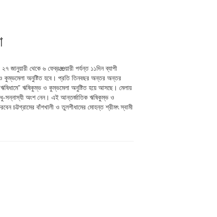
া
২৭ জানুয়ারী থেকে ৬ ফেব্রæয়ারী পর্যন্ত ১১দিন ব্যাপী
ও কুম্ভমেলা অনুষ্টিত হবে। প্রতি তিনবছর অন্তর অন্তর
 অনুষ্টিত হয়ে আসছে। মেলায়
ু-সন্নাস্যী অংশ নেন। এই আন্তর্জাতিক ঋষিকুম্ভ ও
বেন চট্টগ্রামের বাঁশখালী ও তুলশীধামের মোহন্ত শ্রীমৎ স্বামী
।