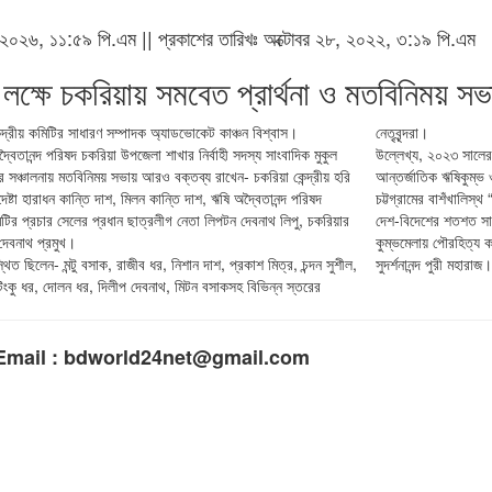
 ৬, ২০২৬, ১১:৫৯ পি.এম || প্রকাশের তারিখঃ অক্টোবর ২৮, ২০২২, ৩:১৯ পি.এম
লক্ষে চকরিয়ায় সমবেত প্রার্থনা ও মতবিনিময় সভ
ন্দ্রীয় কমিটির সাধারণ সম্পাদক অ্যাডভোকেট কাঞ্চন বিশ্বাস।
নেতৃবৃন্দরা।
ৈতানন্দ পরিষদ চকরিয়া উপজেলা শাখার নির্বাহী সদস্য সাংবাদিক মুকুল
উল্লেখ্য, ২০২৩ সালের 
’র সঞ্চালনায় মতবিনিময় সভায় আরও বক্তব্য রাখেন- চকরিয়া কেন্দ্রীয় হরি
আন্তর্জাতিক ঋষিকুম্ভ 
দেষ্টা হারাধন কান্তি দাশ, মিলন কান্তি দাশ, ঋষি অদ্বৈতানন্দ পরিষদ
চট্টগ্রামের বাশঁখালিস্থ “ঋষিধামে” ঋষিকুম্ভ ও কুম্ভমেলা
কমিটির প্রচার সেলের প্রধান ছাত্রলীগ নেতা লিপটন দেবনাথ লিপু, চকরিয়ার
দেশ-বিদেশের শতশত সাধ
 দেবনাথ প্রমুখ।
কুম্ভমেলায় পৌরহিত্য কর
ত ছিলেন- মন্টু বসাক, রাজীব ধর, নিশান দাশ, প্রকাশ মিত্র, চন্দন সুশীল,
সুদর্শনানন্দ পুরী মহারাজ
িংকু ধর, দোলন ধর, দিলীপ দেবনাথ, মিটন বসাকসহ বিভিন্ন স্তরের
Email : bdworld24net@gmail.com