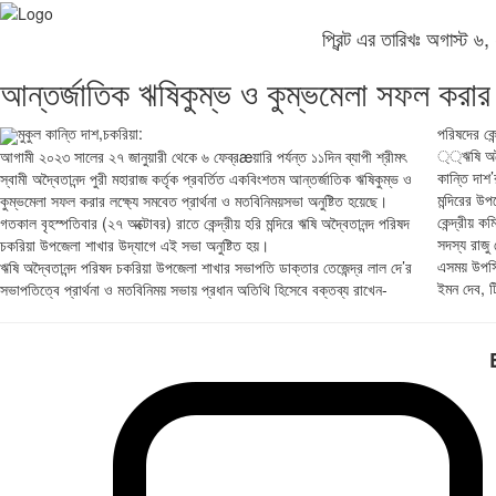
প্রিন্ট এর তারিখঃ অগাস্ট
আন্তর্জাতিক ঋষিকুম্ভ ও কুম্ভমেলা সফল করার 
মুকুল কান্তি দাশ,চকরিয়া:
পরিষদের কে
্্ঋষি অদ্ব
আগামী ২০২৩ সালের ২৭ জানুয়ারী থেকে ৬ ফেব্রæয়ারি পর্যন্ত ১১দিন ব্যাপী শ্রীমৎ
কান্তি দাশ
স্বামী অদ্বৈতানন্দ পুরী মহারাজ কর্তৃক প্রবর্তিত একবিংশতম আন্তর্জাতিক ঋষিকুম্ভ ও
মন্দিরের উপ
কুম্ভমেলা সফল করার লক্ষ্যে সমবেত প্রার্থনা ও মতবিনিময়সভা অনুষ্টিত হয়েছে।
কেন্দ্রীয় 
গতকাল বৃহস্পতিবার (২৭ অক্টোবর) রাতে কেন্দ্রীয় হরি মন্দিরে ঋষি অদ্বৈতানন্দ পরিষদ
সদস্য রাজু
চকরিয়া উপজেলা শাখার উদ্যাগে এই সভা অনুষ্টিত হয়।
এসময় উপস্থি
ঋষি অদ্বৈতানন্দ পরিষদ চকরিয়া উপজেলা শাখার সভাপতি ডাক্তার তেজেন্দ্র লাল দে’র
ইমন দেব, ট
সভাপতিত্বে প্রার্থনা ও মতবিনিময় সভায় প্রধান অতিথি হিসেবে বক্তব্য রাখেন-