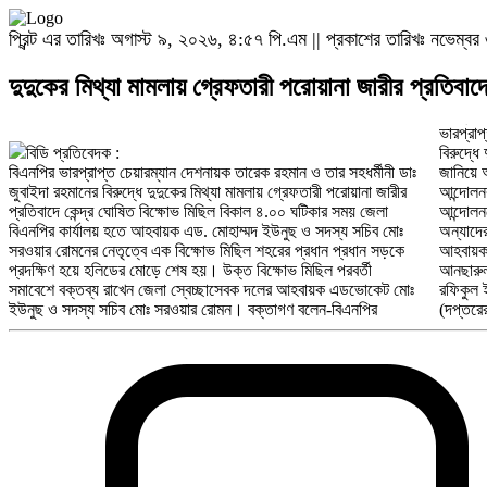
প্রিন্ট এর তারিখঃ অগাস্ট ৯, ২০২৬, ৪:৫৭ পি.এম || প্রকাশের তারিখঃ নভেম্
দুদুকের মিথ্যা মামলায় গ্রেফতারী পরোয়ানা জারীর প্রতিবাদ
ভারপ্রাপ
কক্সবাজ
বিডি প্রতিবেদক :
বিরুদ্ধে
ওমর ফার
বিএনপির ভারপ্রাপ্ত চেয়ারম্যান দেশনায়ক তারেক রহমান ও তার সহধর্মীনী ডাঃ
জানিয়ে অবিলম্বে তা প্রত্যাহারের দাবী জানান। জনগণের অংশ গ্রহণে
ফজলুল হক, রামু উপজেলা স্বেচ্ছাসেবক দলের আহবায়ক শাহাজাহান লুতু,
জুবাইদা রহমানের বিরুদ্ধে দুদুকের মিথ্যা মামলায় গ্রেফতারী পরোয়ানা জারীর
আন্দোলনক্রমে বেগমান হচ্ছে। মামলা-হামলা গ্রেফতারী পরোয়ানায় সে
সদস্য সচিব এরশাদ উল্লাহ, টেকনাফ উপজেলার স্বেচ্ছাসেবক দলের
প্রতিবাদে কেন্দ্র ঘোষিত বিক্ষোভ মিছিল বিকাল ৪.০০ ঘটিকার সময় জেলা
আন্দোলনকে দমানো যাবে না। চলমান আন্দোলনে সরকারের পতন ঘটবে। সভায়
আহবায়ক রশিদুল আলম চৌধুরী, সদস্য যথাক্রমে-জাফর আলম, মোঃ
বিএনপির কার্যালয় হতে আহবায়ক এড. মোহাম্মদ ইউনুছ ও সদস্য সচিব মোঃ
অন্যাদের মধ্যে উপস্থিত ছিলেন-সিনিয়র সদস্য নাছির উদ্দিন বাচ্চু, যুগ্ম
আবদুল্লাহ, আরিফুল ইসলাম, রফিকুল ইসলাম, সেলিমুর রহমান জামশেদ,
সরওয়ার রোমনের নেতৃত্বে এক বিক্ষোভ মিছিল শহরের প্রধান প্রধান সড়কে
আহবায়ক যথাক্রমে-আবছার কামাল, রাশেদুল হক রাশেদ, আবদুর রহিম, মোঃ
ফরিদুল আলম, আছাদ পারভেজ, মিনহাজ উদ্দিন রিপন, জসিম উদ্দিন, ফরিদ
প্রদক্ষিণ হয়ে হলিডের মোড়ে শেষ হয়। উক্ত বিক্ষোভ মিছিল পরবর্তী
আনছারুল হক, জরিপ আলী, সোলাইমান বাদশা, রিজভী খান, আক্তার নুর,
সমাবেশে বক্তব্য রাখেন জেলা স্বেচ্ছাসেবক দলের আহবায়ক এডভোকেট মোঃ
রফিকুল ইসলাম অপি, মোঃ আবদুল্লাহ আয়ান, আবদুল্লাহ আল আমিন
ইউনুছ ও সদস্য সচিব মোঃ সরওয়ার রোমন। বক্তাগণ বলেন-বিএনপির
(দপ্তরের দায়িত্বপ্রাপ্ত), নুরুল আবছার (সহ-দপ্তরের দায়িত্বপ্রাপ্ত),