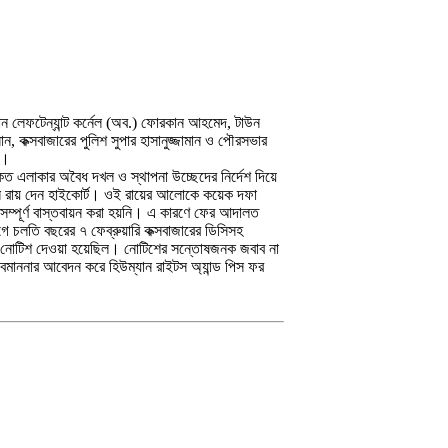
্যান লেফটেন্যান্ট কর্নেল (অব.) ফোরকান আহমেদ, টাউন
াসান, কক্সবাজারের পুলিশ সুপার হাসানুজ্জামান ও পৌরসভার
ন।
ৈকত এলাকার অবৈধ দখল ও স্থাপনা উচ্ছেদের নির্দেশ দিয়ে
ন রায় দেন হাইকোর্ট। ওই রায়ের আলোকে কয়েক দফা
া সম্পূর্ণ বাস্তবায়ন করা হয়নি। এ কারণে ফের আদালত
 চলতি বছরের ৭ ফেব্রুয়ারি কক্সবাজারের ডিসিসহ
ি নোটিশ দেওয়া হয়েছিল। নোটিশের সন্তোষজনক জবাব না
াননার আবেদন করে হিউম্যান রাইটস অ্যান্ড পিস ফর