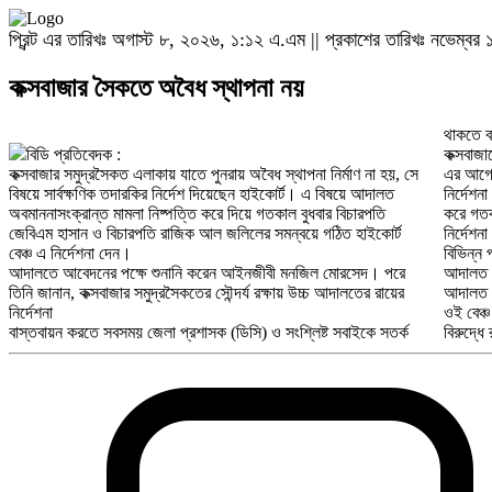
প্রিন্ট এর তারিখঃ অগাস্ট ৮, ২০২৬, ১:১২ এ.এম || প্রকাশের তারিখঃ নভেম্ব
কক্সবাজার সৈকতে অবৈধ স্থাপনা নয়
থাকতে 
বিডি প্রতিবেদক :
কক্সবাজা
কক্সবাজার সমুদ্রসৈকত এলাকায় যাতে পুনরায় অবৈধ স্থাপনা নির্মাণ না হয়, সে
এর আগে 
বিষয়ে সার্বক্ষণিক তদারকির নির্দেশ দিয়েছেন হাইকোর্ট। এ বিষয়ে আদালত
নির্দেশন
অবমাননাসংক্রান্ত মামলা নিষ্পত্তি করে দিয়ে গতকাল বুধবার বিচারপতি
করে গতক
জেবিএম হাসান ও বিচারপতি রাজিক আল জলিলের সমন্বয়ে গঠিত হাইকোর্ট
নির্দেশ
বেঞ্চ এ নির্দেশনা দেন।
বিভিন্ন
আদালতে আবেদনের পক্ষে শুনানি করেন আইনজীবী মনজিল মোরসেদ। পরে
আদালত অ
তিনি জানান, কক্সবাজার সমুদ্রসৈকতের সৌন্দর্য রক্ষায় উচ্চ আদালতের রায়ের
আদালত অ
নির্দেশনা
ওই বেঞ্
বাস্তবায়ন করতে সবসময় জেলা প্রশাসক (ডিসি) ও সংশ্লিষ্ট সবাইকে সতর্ক
বিরুদ্ধে