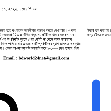
্বর ১০, ২০২২, ৮:৪১ পি.এম
়নমার হতে বাংলাদেশ জলসীমায় প্রবেশ করতে দেখা যায়। এসময়
ব্দ করা হয়। পরবর্তীতে জব্দকৃত ইয়াবা আইনানুগ ব্যবস্থা গ্রহণের
জন্য টেকনাফ মডেল 
Email : bdworld24net@gmail.com