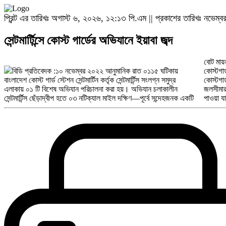
প্রিন্ট এর তারিখঃ অগাস্ট ৬, ২০২৬, ১২:১৩ পি.এম || প্রকাশের তারিখঃ নভেম
সেন্টমার্টিন্সে কোস্ট গার্ডের অভিযানে ইয়াবা জব্দ
বোট মায
ইয়াবা জ
বিডি প্রতিবেদক :১০ নভেম্বর ২০২২ আনুমানিক রাত ০১১৫ ঘটিকায়
কোস্টগার্ড সদস্যরা টর্চ এবং বাঁশির মাধ্যমে বোটটিকে থামার সংকেত দেয়।
বাংলাদেশ কোস্ট গার্ড স্টেশন সেন্টমার্টিন কর্তৃক সেন্টমার্টিন্স সংলগ্ন সমুদ্র
কোস্টগার্ড এর উপস্থিতি বুঝতে পেরে বোটটি না থেমে দ্রুত মায়ানমার
এলাকায় ০১ টি বিশেষ অভিযান পরিচালনা করা হয়। অভিযান চলাকালীন
জলসীমার দিকে পালিয়ে যায় এসময় ০১টি প্লাস্টিকের ব্যাগ ভাসমান অবস্থায়
সেন্টমার্টিন্স ছেঁড়াদ্বীপ হতে ০৩ নটিক্যাল মাইল দক্ষিণ—পূর্বে সন্দেহজনক একটি
পাওয়া যায়। ফেলে যাওয়া ব্যাগটি তল্লাশি করে ১০,০০০ (দশ হাজার) পিস