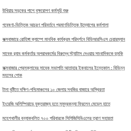
উখিয়ায় সড়কের পাশে বৃক্ষরোপণ কর্মসূচি শুরু
গবেষণা-ভিত্তিক আচরণ পরিবর্তনে প্রমাণভিত্তিক উদ্যোগের কর্মশালা
কক্সবাজারে রোহিঙ্গা ক্যাম্পে মানবিক কার্যক্রম পরিদর্শনে বিডিআরসিএস চেয়ারম্যান
সাবেক র‍্যাব কর্মকর্তার অপরাধকর্মের বিরুদ্ধে স্ট্যাটাস দেওয়ায় সাংবাদিককে হুমকি
কক্সবাজার প্রেসক্লাবের সাবেক সভাপতি আতাহার ইকবালের ইন্তেকাল : বিভিন্ন
মহলের শোক
টানা বৃষ্টিতে দক্ষিণ-পশ্চিমাঞ্চলের ১০ জেলায় সবজির বাজারে অস্থিরতা
ইংরেজি অলিম্পিয়াডে যুক্তরাজ্য হতে সমুদ্রকন্যা ফিরলেন মেডেল হাতে
মহেশখালীর বন্যাকবলিত ৭০০ পরিবারকে সিপিজিসিবিএলের ত্রাণ সহায়তা