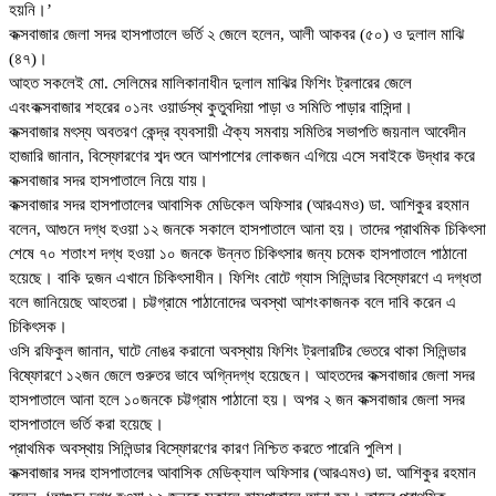
হয়নি।’
কক্সবাজার জেলা সদর হাসপাতালে ভর্তি ২ জেলে হলেন, আলী আকবর (৫০) ও দুলাল মাঝি
(৪৭)।
আহত সকলেই মো. সেলিমের মালিকানাধীন দুলাল মাঝির ফিশিং ট্রলারের জেলে
এবংকক্সবাজার শহরের ০১নং ওয়ার্ডস্থ কুতুবদিয়া পাড়া ও সমিতি পাড়ার বাসিন্দা।
কক্সবাজার মৎস্য অবতরণ কেন্দ্র ব্যবসায়ী ঐক্য সমবায় সমিতির সভাপতি জয়নাল আবেদীন
হাজারি জানান, বিস্ফোরণের শব্দ শুনে আশপাশের লোকজন এগিয়ে এসে সবাইকে উদ্ধার করে
কক্সবাজার সদর হাসপাতালে নিয়ে যায়।
কক্সবাজার সদর হাসপাতালের আবাসিক মেডিকেল অফিসার (আরএমও) ডা. আশিকুর রহমান
বলেন, আগুনে দগ্ধ হওয়া ১২ জনকে সকালে হাসপাতালে আনা হয়। তাদের প্রাথমিক চিকিৎসা
শেষে ৭০ শতাংশ দগ্ধ হওয়া ১০ জনকে উন্নত চিকিৎসার জন্য চমেক হাসপাতালে পাঠানো
হয়েছে। বাকি দুজন এখানে চিকিৎসাধীন। ফিশিং বোটে গ্যাস সিলিন্ডার বিস্ফোরণে এ দগ্ধতা
বলে জানিয়েছে আহতরা। চট্টগ্রামে পাঠানোদের অবস্থা আশংকাজনক বলে দাবি করেন এ
চিকিৎসক।
ওসি রফিকুল জানান, ঘাটে নোঙর করানো অবস্থায় ফিশিং ট্রলারটির ভেতরে থাকা সিলিন্ডার
বিষ্ফোরণে ১২জন জেলে গুরুতর ভাবে অগ্নিদগ্ধ হয়েছেন। আহতদের কক্সবাজার জেলা সদর
হাসপাতালে আনা হলে ১০জনকে চট্টগ্রাম পাঠানো হয়। অপর ২ জন কক্সবাজার জেলা সদর
হাসপাতালে ভর্তি করা হয়েছে।
প্রাথমিক অবস্থায় সিলিন্ডার বিস্ফোরণের কারণ নিশ্চিত করতে পারেনি পুলিশ।
কক্সবাজার সদর হাসপাতালের আবাসিক মেডিক্যাল অফিসার (আরএমও) ডা. আশিকুর রহমান