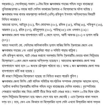
শুক্রবার (১ সেপ্টেম্বর) সকাল ১০টার দিকে কক্সবাজার শহরের পশ্চিম নতুন বাহারছড়া
নুনিয়ারছড়াস্থ ৬ নম্বর ঘাটে সেলিম বহদ্দারের ট্রলারে এ বিস্ফোরণের ঘটনা ঘটেছে।
কক্সবাজার সদর থানার ভারপ্রাপ্ত কর্মকর্তা (ওসি) রফিকুল ইসলাম অগ্নিদগ্ধের বিষয়টি
নিশ্চিত করেছেন।
আহতরা হলেন, আইয়ুব (৩১), দীল মোহাম্মদ (৩০), রফিক (২৫), মনির(২৬), শফিকুল (২৬),
আরমান (২০), রহিম (৩৭), রহিমুল্লাহ (৩০), শাহিদ(৩৫) এবং ওসমান (১৯)।
কক্সবাজার জেলা সদর হাসপাতালে ভর্তি ২ জেলে হলেন, আলী আকবর (৫০) ও দুলাল মাঝি
(৪৭)।
আহত সকলেই মো. সেলিমের মালিকানাধীন দুলাল মাঝির ফিশিং ট্রলারের জেলে এবং
কক্সবাজার শহরের ১নং ওয়ার্ড কুতুবদিয়া পাড়া ও সমিতি পাড়ার বাসিন্দা।
ওসি রফিকুল জানান, ঘাটে নোঙর করানো অবস্থায় ফিশিং ট্রলারটির ভেতরে থাকা সিলিন্ডার
বিস্ফোরণে ১২জন জেলে গুরুতর অগ্নিদগ্ধ হয়েছেন। আহতদের কক্সবাজার জেলা সদর
হাসপাতালে আনা হলে ১০ জনকে চট্টগ্রাম পাঠানো হয়। অপর ২ জন কক্সবাজার জেলা সদর
হাসপাতালে ভর্তি করা হয়েছে।
কী কারণে সিলিন্ডার বিস্ফোরণ হয়েছে তা নিশ্চিত করতে পারেনি পুলিশ।
কক্সবাজার জেলা ফিশিং বোট মালিক সমিতির সাংগঠনিক সম্পাদক মোস্তাক আহমেদ বলেন,
‘দুর্ঘটনা কবলিত ট্রলারটির মালিক পশ্চিম নতুন বাহারছরার সেলিম বহদ্দার। বৃহস্পতিবার
শেষরাতে আহরিত মাছ নিয়ে বোটটি তীরে ফিরে ঘাটে নোঙর করে। সকাল ১০টার দিকে হঠাৎ
গ্যাস সিলিন্ডার বিস্ফোরণ হয়ে আগুন লেগে যায় বলে জেনেছি। এতে ট্রলারে থাকা সকলে
দগ্ধ হন। তবে, কেন এবং কিভাবে তা বিস্ফোরিত হলো সেটা এখনো বিস্তারিত জানা সম্ভব