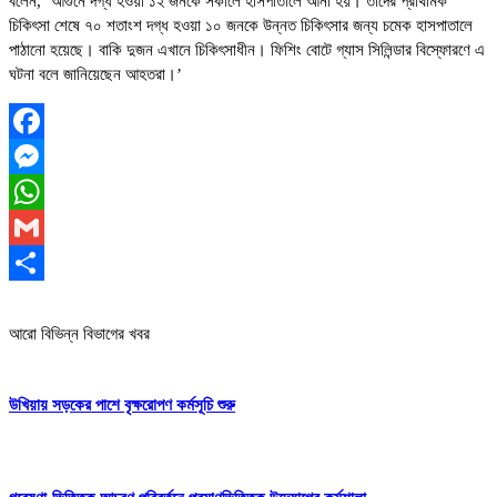
বলেন, ‘আগুনে দগ্ধ হওয়া ১২ জনকে সকালে হাসপাতালে আনা হয়। তাদের প্রাথমিক
চিকিৎসা শেষে ৭০ শতাংশ দগ্ধ হওয়া ১০ জনকে উন্নত চিকিৎসার জন্য চমেক হাসপাতালে
পাঠানো হয়েছে। বাকি দুজন এখানে চিকিৎসাধীন। ফিশিং বোটে গ্যাস সিলিন্ডার বিস্ফোরণে এ
ঘটনা বলে জানিয়েছেন আহতরা।’
Facebook
Messenger
WhatsApp
Gmail
Share
আরো বিভিন্ন বিভাগের খবর
উখিয়ায় সড়কের পাশে বৃক্ষরোপণ কর্মসূচি শুরু