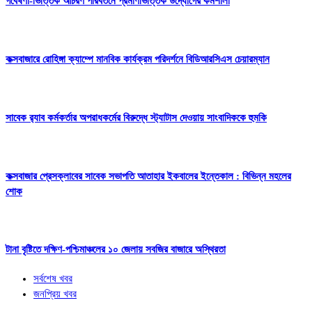
গবেষণা-ভিত্তিক আচরণ পরিবর্তনে প্রমাণভিত্তিক উদ্যোগের কর্মশালা
কক্সবাজারে রোহিঙ্গা ক্যাম্পে মানবিক কার্যক্রম পরিদর্শনে বিডিআরসিএস চেয়ারম্যান
সাবেক র‍্যাব কর্মকর্তার অপরাধকর্মের বিরুদ্ধে স্ট্যাটাস দেওয়ায় সাংবাদিককে হুমকি
কক্সবাজার প্রেসক্লাবের সাবেক সভাপতি আতাহার ইকবালের ইন্তেকাল : বিভিন্ন মহলের
শোক
টানা বৃষ্টিতে দক্ষিণ-পশ্চিমাঞ্চলের ১০ জেলায় সবজির বাজারে অস্থিরতা
সর্বশেষ খবর
জনপ্রিয় খবর