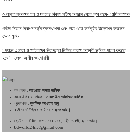
খেলাধুলা যুবকদের মন ও মননের বিকাশ ঘটিয়ে অপরাধ থেকে দূরে রাখে-এমপি আশেক
পর্যটন দিবসে নিরাপদ বর্জ্য ব্যবস্থাপনা এবং হাত ধোয়া কর্মসুচীর উদ্বোধন করলেন
মেয়র মুজিব
“পর্যটন এলাকা ও পর্যটকদের নিরাপত্তা নিশ্চিত করণে অগ্রণী ভূমিকা পালন করতে
হবে” –জেলা আমীর আনোয়ারী
সম্পাদক :
সরওয়ার আজম মানিক
ব্যবস্থাপনা সম্পাদক :
সাকলাইন মোহাম্মদ আলিফ
প্রকাশক :
মুশফিক সরওয়ার বাবু
বার্তা ও বাণিজ্যিক কার্যালয় :
কক্সবাজার।
হোটেল নিরিবিলি, কক্ষ নম্বর ১০১, শহীদ স্মরণী, কক্সবাজার।
bdworld24net@gmail.com