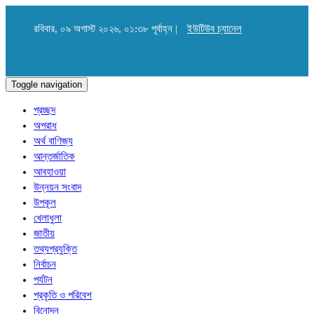
রবিবার, ০৯ অগাস্ট ২০২৬, ০১:৩৮ পূর্বাহ্ন |
ইউটিউব চ্যানেল
Toggle navigation
প্রচ্ছদ
অপরাধ
অর্থ বাণিজ্য
আন্তর্জাতিক
আবহাওয়া
উন্নয়ন সংবাদ
উপকূল
খেলাধুলা
জাতীয়
তথ্যপ্রযুক্তি
নির্বাচন
পর্যটন
প্রকৃতি ও পরিবেশ
বিনোদন