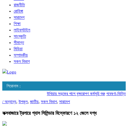
রাজনীতি
রোহিঙ্গা
সারাদেশ
শিক্ষা
লাইফস্টাইল
সাংস্কৃতি
সীমান্ত
মিডিয়া
সম্পাদকীয়
সকল বিভাগ
শিরোনাম :
উখিয়ায় সড়কের পাশে বৃক্ষরোপণ কর্মসূচি শুরু
গবেষণা-ভিত্তিক আচ
/
অন্যান্য
,
উপকূল
,
জাতীয়
,
সকল বিভাগ
,
সারাদেশ
কক্সবাজারে ট্রলারে গ্যাস সিলিন্ডার বিস্ফোরণে ১২ জেলে দগ্ধ