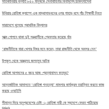
সাতকানিয়ায় বন্যার্ত ৮৫০ মানুষকে সেনাবাহিনীর বিনামূল্যে চিকিৎসাসেবা
উখিয়ায় রোহিঙ্গা ক্যাম্পে এক মাদ্রাসাভবনের ওপর পাহাড় ধসে পাঁচ শিক্ষার্থী নিহত
সারাদেশে খুলেছে প্রাথমিক বিদ্যালয়
আত্ম গোপনে থাকা দুই সন্ত্রাসীকে গ্রেফতার করেছে র্যাব
‘রাজনীতিকে যারা খেলার বিষয় মনে করেন, তারা রাজনীতি থেকে অবসর নেন’
উপকূল থেকে অস্ত্রসহ জলদস্যু আটক
রোহিঙ্গা আগমনের ৫ বছর আজ :প্রত্যাবাসন কতদূর?
আন্তর্জাতিক আদালতে ‘রোহিঙ্গা গনহত্যা’ মামলার কার্যক্রম তরান্বিত করতে কাজ
করছে ওআইসি
সীমান্ত দিয়ে অনুপ্রবেশের চেষ্টা :২ রোহিঙ্গা নারী কে স্বদেশে ফেরত পাঠিয়েছে
বিজিবি