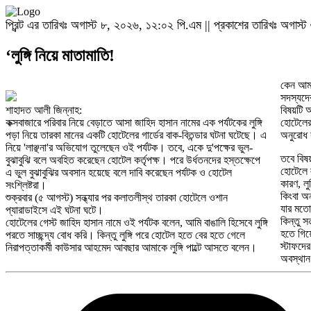
প্রিন্ট এর তারিখঃ অগাস্ট ৮, ২০২৬, ১২:০২ পি.এম || প্রকাশের তারিখঃ অগাস
‘লুঙ্গি নিয়ে মাতামাতি!
কেন আমা
সদস্যদের
শাহাদত আলী জিন্নাহ:
বিষয়টি 
কক্সবাজারে পরিবার নিয়ে বেড়াতে আসা জাহিদ হাসান নামের এক পর্যটকের লুঙ্গি
হোটেলের 
পড়া নিয়ে তারকা মানের একটি হোটেলের গার্ডের বাক-বিতন্ডার ঘটনা ঘটেছে। এ
অনুরোধ 
নিয়ে 'লাঞ্ছনা'র অভিযোগ তুলেছেন ওই পর্যটক। তবে, একে দু'পক্ষের ভুল-
তবে বিষ
বুঝাবুঝি বলে অবহিত করেছেন হোটেল কর্তৃপক্ষ। পরে উর্ধতনদের হস্তক্ষেপে
হোটেলে ল
এ ভুল বুঝাবুঝির অবসান হয়েছে বলে দাবি করেছেন পর্যটক ও হোটেল
কারণ, লু
সংশ্লিষ্টরা।
কিংবা অন
শুক্রবার (৫ আগস্ট) সন্ধ্যার পর কলাতলীস্থ তারকা হোটেলে ওশান
যার মতো
প্যারাডাইসে এই ঘটনা ঘটে।
কিন্তু স
হোটেলের গেস্ট জাহিদ হাসান নামে ওই পর্যটক বলেন, আমি বাঙালি হিসেবে লুঙ্গি
হতে গিয়ে
পরতে সাচ্ছন্দ্য বোধ করি। কিন্তু লুঙ্গি পরে হোটেল হতে বের হতে গেলে
স্টাফদের
নিরাপত্তাকর্মী কাউসার আহমেদ আবছার আমাকে লুঙ্গি পাল্টে আসতে বলেন।
অবস্থান