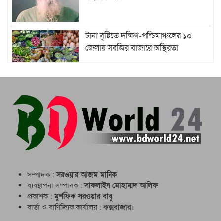
টানা বৃষ্টিতে দক্ষিণ-পশ্চিমাঞ্চলের ১০
জেলায় সবজির বাজারে অস্থিরতা
ইংরেজি অলিম্পিয়াডে যুক্তরাজ্য হতে
সমুদ্রকন্যা ফিরলেন মেডেল হাতে
মহেশখালীর বন্যাকবলিত ৭০০ পরিবারকে
সিপিজিসিবিএলের ত্রাণ সহায়তা
সাতকানিয়ায় বন্যার্ত ৮৫০ মানুষকে
সম্পাদক :
সরওয়ার আজম মানিক
সেনাবাহিনীর বিনামূল্যে চিকিৎসাসেবা
ব্যবস্থাপনা সম্পাদক :
সাকলাইন মোহাম্মদ আলিফ
প্রকাশক :
মুশফিক সরওয়ার বাবু
বার্তা ও বাণিজ্যিক কার্যালয় :
কক্সবাজার।
উখিয়ায় রোহিঙ্গা ক্যাম্পে এক