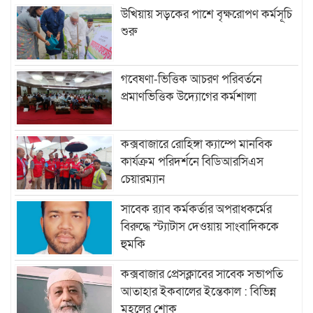
উখিয়ায় সড়কের পাশে বৃক্ষরোপণ কর্মসূচি
শুরু
গবেষণা-ভিত্তিক আচরণ পরিবর্তনে
প্রমাণভিত্তিক উদ্যোগের কর্মশালা
কক্সবাজারে রোহিঙ্গা ক্যাম্পে মানবিক
কার্যক্রম পরিদর্শনে বিডিআরসিএস
চেয়ারম্যান
সাবেক র‍্যাব কর্মকর্তার অপরাধকর্মের
বিরুদ্ধে স্ট্যাটাস দেওয়ায় সাংবাদিককে
হুমকি
কক্সবাজার প্রেসক্লাবের সাবেক সভাপতি
আতাহার ইকবালের ইন্তেকাল : বিভিন্ন
মহলের শোক