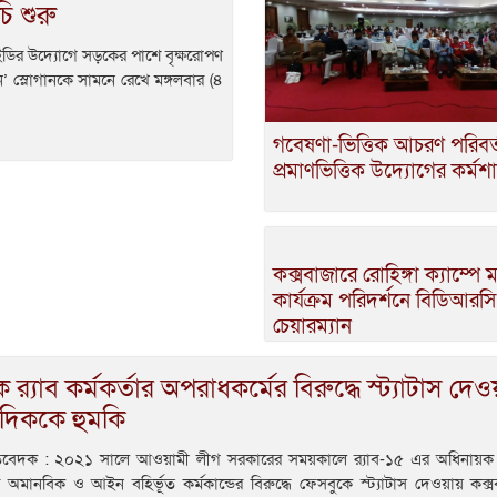
ি শুরু
ডির উদ্যোগে সড়কের পাশে বৃক্ষরোপণ
ন’ স্লোগানকে সামনে রেখে মঙ্গলবার (৪
গবেষণা-ভিত্তিক আচরণ পরিবর্
প্রমাণভিত্তিক উদ্যোগের কর্মশ
কক্সবাজারে রোহিঙ্গা ক্যাম্পে
কার্যক্রম পরিদর্শনে বিডিআর
চেয়ারম্যান
 র‍্যাব কর্মকর্তার অপরাধকর্মের বিরুদ্ধে স্ট্যাটাস দেও
াদিককে হুমকি
রতিবেদক : ২০২১ সালে আওয়ামী লীগ সরকারের সময়কালে র‍্যাব-১৫ এর অধিনায়ক
অমানবিক ও আইন বহির্ভূত কর্মকান্ডের বিরুদ্ধে ফেসবুকে স্ট্যাটাস দেওয়ায় কক্