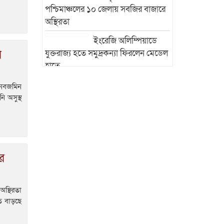
পশ্চিমাঞ্চলের ১০ জেলায় সবজির বাজারে
অস্থিরতা
ইংরেজি অলিম্পিয়াডে
র
যুক্তরাজ্য হতে সমুদ্রকন্যা ফিরলেন মেডেল
হাতে
মহেশখালীর বন্যাকবলিত
মানবজমিন
৭০০ পরিবারকে সিপিজিসিবিএলের ত্রাণ
ি অসুস্থ
সহায়তা
সাতকানিয়ায় বন্যার্ত
৮৫০ মানুষকে সেনাবাহিনীর বিনামূল্যে
চিকিৎসাসেবা
ে
উখিয়ায় রোহিঙ্গা ক্যাম্পে
এক মাদ্রাসাভবনের ওপর পাহাড় ধসে পাঁচ
অস্থিরতা
শিক্ষার্থী নিহত
তে বাড়ছে