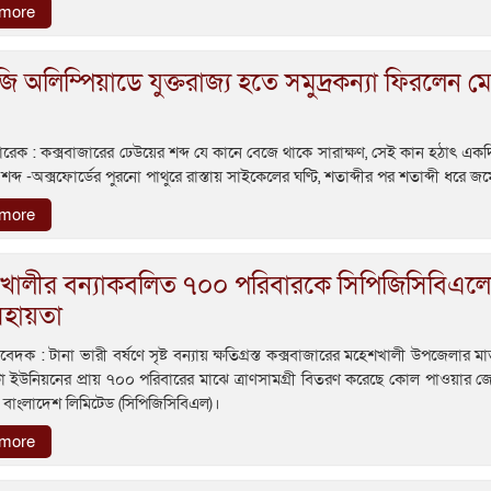
 more
ি অলিম্পিয়াডে যুক্তরাজ্য হতে সমুদ্রকন্যা ফিরলেন 
রেক : কক্সবাজারের ঢেউয়ের শব্দ যে কানে বেজে থাকে সারাক্ষণ, সেই কান হঠাৎ এক
ব্দ -অক্সফোর্ডের পুরনো পাথুরে রাস্তায় সাইকেলের ঘণ্টি, শতাব্দীর পর শতাব্দী ধরে জম
 more
খালীর বন্যাকবলিত ৭০০ পরিবারকে সিপিজিসিবিএল
 সহায়তা
িবেদক : টানা ভারী বর্ষণে সৃষ্ট বন্যায় ক্ষতিগ্রস্ত কক্সবাজারের মহেশখালী উপজেলার মা
 ইউনিয়নের প্রায় ৭০০ পরিবারের মাঝে ত্রাণসামগ্রী বিতরণ করেছে কোল পাওয়ার 
 বাংলাদেশ লিমিটেড (সিপিজিসিবিএল)।
 more