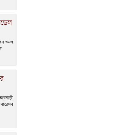
মেডেল
দিন শুনল
ে
ের
তারবাড়ী
জেনারেশন