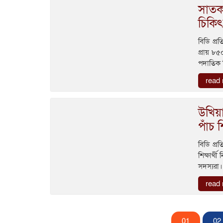
সাতকা
চিকি
বিডি প্রত
প্রায় ৮
পদাতিক 
read
উখিয়া
পাঁচ শ
বিডি প্র
শিক্ষার্
সদস্যরা।
read
01
02