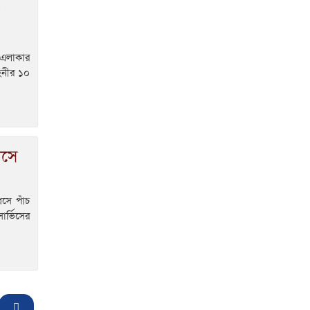
ণ এলাকার
হিনীর ১০
ধসে
ধসে পাঁচ
র্ভিসের