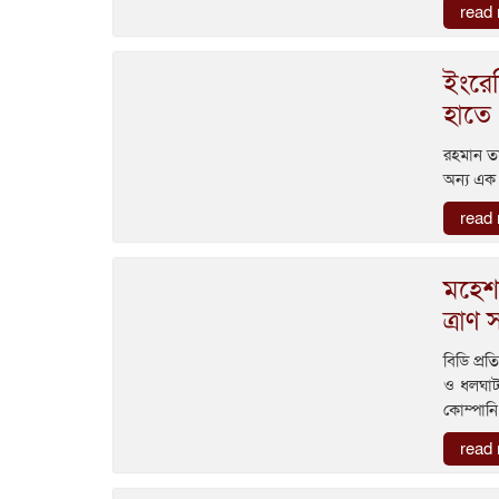
read
ইংরেজ
হাতে
রহমান তা
অন্য এক শ
read
মহেশ
ত্রাণ
বিডি প্রত
ও ধলঘাটা
কোম্পানি
read