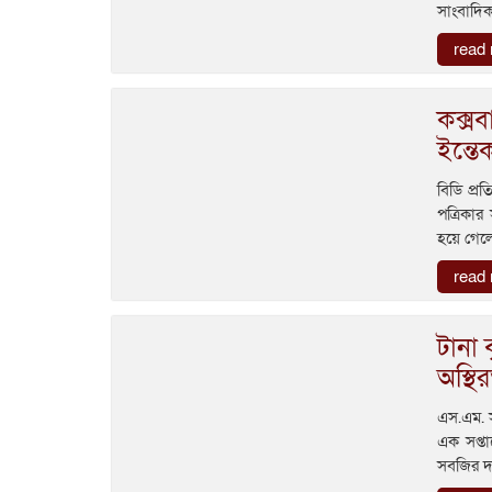
সাংবাদিক
read
কক্সব
ইন্তে
বিডি প্র
পত্রিকার
হয়ে গেল
read
টানা 
অস্থি
এস.এম. স
এক সপ্তা
সবজির দা