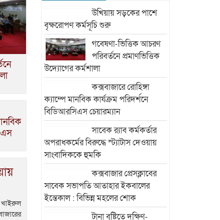
উখিয়ায় সড়কের পাশে
বৃক্ষরোপণ কর্মসূচি শুরু
গবেষণা-ভিত্তিক আচরণ
পরিবর্তনে প্রমাণভিত্তিক
তনে
উদ্যোগের কর্মশালা
ালা
কক্সবাজারে রোহিঙ্গা
ক্যাম্পে মানবিক কার্যক্রম পরিদর্শনে
বিডিআরসিএস চেয়ারম্যান
 মানবিক
সাবেক র‍্যাব কর্মকর্তার
সিএস
অপরাধকর্মের বিরুদ্ধে স্ট্যাটাস দেওয়ায়
সাংবাদিককে হুমকি
য়ায়
কক্সবাজার প্রেসক্লাবের
সাবেক সভাপতি আতাহার ইকবালের
ইন্তেকাল : বিভিন্ন মহলের শোক
 খাইরুল
সবাজারের
টানা বৃষ্টিতে দক্ষিণ-