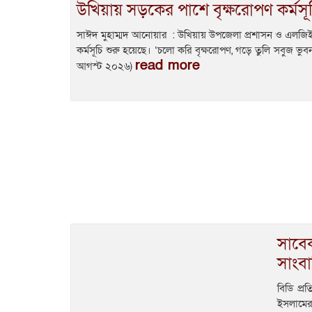
উখিয়ায় সড়কের পাশে বৃক্ষরোপণ কর্মসূচ
সাঈদ মুহাম্মদ আনোয়ার : উখিয়ায় উপজেলা প্রশাসন ও এলজিই
কর্মসূচি শুরু হয়েছে। ‘চলো করি বৃক্ষরোপণ, গড়ে তুলি সবুজ ভুব
read more
আগস্ট ২০২৬)
সাবেক
সাংব
বিডি প্
ইসলামের 