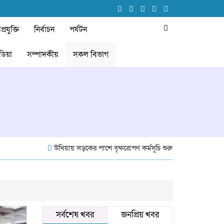
প্রযুক্তি
নির্বাচন
পর্যটন
ডিয়া
সম্পাদকীয়
সকল বিভাগ
উখিয়ায় সড়কের পাশে বৃক্ষরোপণ কর্মসূচি শুরু
গবেষণা-ভিত্তিক আচরণ
সর্বশেষ খবর
জনপ্রিয় খবর