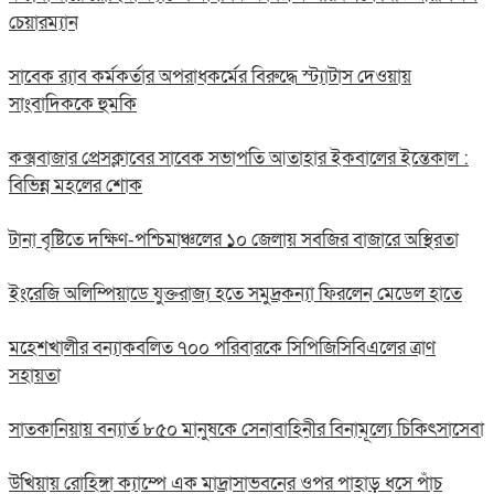
চেয়ারম্যান
সাবেক র‍্যাব কর্মকর্তার অপরাধকর্মের বিরুদ্ধে স্ট্যাটাস দেওয়ায়
সাংবাদিককে হুমকি
কক্সবাজার প্রেসক্লাবের সাবেক সভাপতি আতাহার ইকবালের ইন্তেকাল :
বিভিন্ন মহলের শোক
টানা বৃষ্টিতে দক্ষিণ-পশ্চিমাঞ্চলের ১০ জেলায় সবজির বাজারে অস্থিরতা
ইংরেজি অলিম্পিয়াডে যুক্তরাজ্য হতে সমুদ্রকন্যা ফিরলেন মেডেল হাতে
মহেশখালীর বন্যাকবলিত ৭০০ পরিবারকে সিপিজিসিবিএলের ত্রাণ
সহায়তা
সাতকানিয়ায় বন্যার্ত ৮৫০ মানুষকে সেনাবাহিনীর বিনামূল্যে চিকিৎসাসেবা
উখিয়ায় রোহিঙ্গা ক্যাম্পে এক মাদ্রাসাভবনের ওপর পাহাড় ধসে পাঁচ