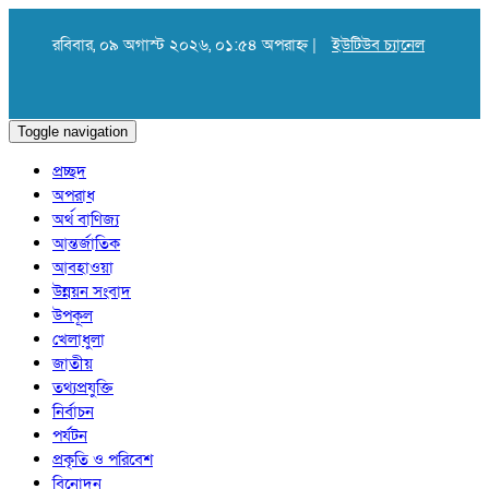
রবিবার, ০৯ অগাস্ট ২০২৬, ০১:৫৪ অপরাহ্ন |
ইউটিউব চ্যানেল
Toggle navigation
প্রচ্ছদ
অপরাধ
অর্থ বাণিজ্য
আন্তর্জাতিক
আবহাওয়া
উন্নয়ন সংবাদ
উপকূল
খেলাধুলা
জাতীয়
তথ্যপ্রযুক্তি
নির্বাচন
পর্যটন
প্রকৃতি ও পরিবেশ
বিনোদন