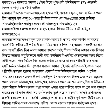
বুধবার (২৭ নভেম্বর) সকাল ১১টার দিকে খুটাখালী ইউনিয়নস্হ ৪নং ওয়ার্ডের
সিকদার পাড়ায় এঘটনা ঘটেছে।
হামলার শিকারের গুরুতর আহতরা হলেন-ওই এলাকার মৃত নুরুল আমিনের ছেলে
রিদওয়ানুল হক রেজু(৩৫) তার স্ত্রী দিল বাহার বেগম(৫৬),তার মেয়ে রুজিনা
আকতার(৩০),রিদওয়ানুল হকের স্ত্রী রায়হানুল আকতার(২৫)।
হামলাকারীদের মধ্যে গুরুতর আহত হলেন- গিয়াস উদ্দিনের স্ত্রী কহিনুর
আকতার(৩৫)।
হামলার শিকার রিদওয়ানুল হক জানান-আমার পিতামহ থাকাকালীন আমাদের
বসতভিটা বন্টনে এই পর্যন্ত সীমানা নিয়ে আমার পিতা সহ আমরা সকলই বসবাস
করে আসছি।কিছু দিন আগে আমার চাচাতো ভাই গিয়াস উদ্দিন আমার বসতভিটার
ভিতরে জায়গা অযুক্তিভাবে দাবী করে ইউনিয়ন বিএনপির নেতৃবৃন্দের কাছে বিচার
দাবী করেন।পরে বৈঠকে বিচারকের কথায় সে রাজি না হয়ে শালিসী ফায়সালা
হয়নি।হঠাৎ ঘটনার দিন বুধবার সকালে আমরা দুইভাই বাড়ীতে নেই জেনে তারা
পরিকল্পিতভাবে ছাবের আহমদের ছেলে গিয়াস উদ্দিন,শাহাব উদ্দিন ও রশিদ
আহমদের ছেলে নজরুল ইসলাম,সাইফুল ইসলাম,জসিম উদ্দিন এবং শহর মল্লুকের
ছেলে ফয়েজ আহমদ,শাহ আলম,শাহ আলমের ছেলে মোর্শদ আলম,গিয়াস উদ্দিনের
ছেলে রিয়াজ উদ্দিন,শাহেদ গংরা সকাল ৬টার পরে বাড়ীতে ডুকে ভাংচুর আর লুটপাট
করেছে।তারা নগদ টাকা সহ স্বর্ণালংকার লুটে নিয়ে যায়।আমি সংশ্লিষ্ট প্রশাসনের
জরুরী হস্তক্ষেপ কামনা করছি। তাছাড়া তারা আমার বাড়ীর পূর্ব পাশে ইটের দেওয়া
সীমানা প্রাচীর ভেঙ্গে ফেলেছে।পুলিশ এসেও তাদের থামাতে খুবই কষ্ট হলো।