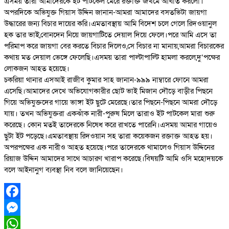
এসময় তারা আমাদেরকে ইট পাটকেল মেরে রক্তাক্ত জখমে আঘাত করলো।
অপরদিকে অভিযুক্ত গিয়াস উদ্দিন জানান-আমরা আমাদের বসতভিটা জায়গা
উদ্ধারের জন্য বিচার দায়ের করি।এমতাবস্থায় আমি বিদেশ চলে গেলে রিদওয়ানুল
হক তার ভাই,বোনদেন নিয়ে জায়গাটিতে দেয়াল দিয়ে ফেলে।পরে আমি এসে তা
পরিমাপ করে জায়গা বের করতে বিচার দিলেও,সে বিচার না মানায়,আমরা বিচারকের
কথায় মত দেয়াল ভেঙ্গে ফেলেছি।এসময় তারা পাল্টাপাল্টি হামলা করলে,দু’পক্ষের
লোকজন আহত হয়েছে।
চকরিয়া থানার এসআই রাজীব কুমার সাহ জানান-৯৯৯ নাম্বারে ফোনে আমরা
এসেছি।আমাদের দেখে অভিযোগকারীর ছোট ভাই মিজান দৌড়ে বাড়ীর পিছনে
গিয়ে অভিযুক্তদের গায়ে ভাঙ্গা ইট ছুটে মেরেছে।তার পিছনে-পিছনে আমরা দৌড়ে
যায়। তখন অভিযুক্তরা একঝাঁক নারী-পুরুষ মিলে তারাও ইট পাটকেল মারা শুরু
করেছে। কোন মতই তাদেরকে নিষেধ করে রাখতে পারেনি।এসময় আমার গায়েও
ছুটা ইট পড়েছে।এমতাবস্থায় রিদওয়ান সহ তারা কয়েকজন রক্তাক্ত আহত হয়।
অপরপক্ষের এক নারীও আহত হয়েছে।পরে তাদেরকে থামালেও গিয়াস উদ্দিনের
রিয়াজ উদ্দিন আমাদের সাথে আচারণ খারাপ করেছে।বিষয়টি আমি ওসি মহোদয়কে
বলে আইনানুগ ব্যবস্থা নিব বলে জানিয়েছেন।
Facebook
Messenger