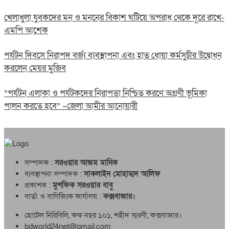
খেলাধুলা যুবকদের মন ও মননের বিকাশ ঘটিয়ে অপরাধ থেকে দূরে রাখে-
এমপি আশেক
পর্যটন দিবসে নিরাপদ বর্জ্য ব্যবস্থাপনা এবং হাত ধোয়া কর্মসুচীর উদ্বোধন
করলেন মেয়র মুজিব
“পর্যটন এলাকা ও পর্যটকদের নিরাপত্তা নিশ্চিত করণে অগ্রণী ভূমিকা
পালন করতে হবে” –জেলা আমীর আনোয়ারী
সম্পাদক :
সরওয়ার আজম মানিক
ব্যবস্থাপনা সম্পাদক :
সাকলাইন মোহাম্মদ আলিফ
প্রকাশক :
মুশফিক সরওয়ার বাবু
বার্তা ও বাণিজ্যিক কার্যালয় :
কক্সবাজার।
হোটেল নিরিবিলি, কক্ষ নম্বর ১০১, শহীদ স্মরণী, কক্সবাজার।
bdworld24net@gmail.com