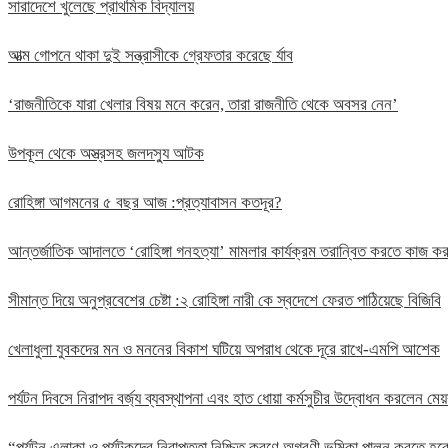
সারাদেশে খুলেছে প্রাথমিক বিদ্যালয়
আত্ম গোপনে থাকা দুই সন্ত্রাসীকে গ্রেফতার করেছে র্যাব
‘রাজনীতিকে যারা খেলার বিষয় মনে করেন, তারা রাজনীতি থেকে অবসর নেন’
উপকূল থেকে অস্ত্রসহ জলদস্যু আটক
রোহিঙ্গা আগমনের ৫ বছর আজ :প্রত্যাবাসন কতদূর?
আন্তর্জাতিক আদালতে ‘রোহিঙ্গা গনহত্যা’ মামলার কার্যক্রম তরান্বিত করতে কাজ
সীমান্ত দিয়ে অনুপ্রবেশের চেষ্টা :২ রোহিঙ্গা নারী কে স্বদেশে ফেরত পাঠিয়েছে বিজিবি
খেলাধুলা যুবকদের মন ও মননের বিকাশ ঘটিয়ে অপরাধ থেকে দূরে রাখে-এমপি আশেক
পর্যটন দিবসে নিরাপদ বর্জ্য ব্যবস্থাপনা এবং হাত ধোয়া কর্মসুচীর উদ্বোধন করলেন মেয়
“পর্যটন এলাকা ও পর্যটকদের নিরাপত্তা নিশ্চিত করণে অগ্রণী ভূমিকা পালন করতে 