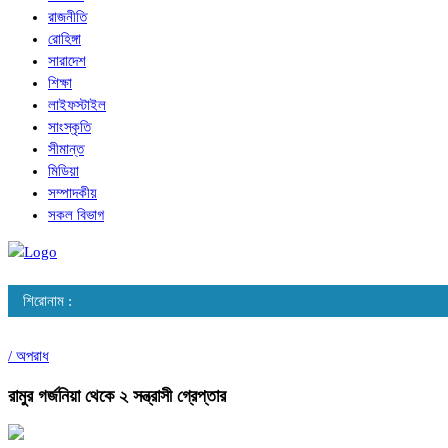
রাজনীতি
রোহিঙ্গা
সারাদেশ
শিক্ষা
লাইফস্টাইল
সাংস্কৃতি
সীমান্ত
মিডিয়া
সম্পাদকীয়
সকল বিভাগ
শিরোনাম :
/
অপরাধ
রামুর গর্জনিয়া থেকে ২ সন্ত্রাসী গ্রেপ্তার