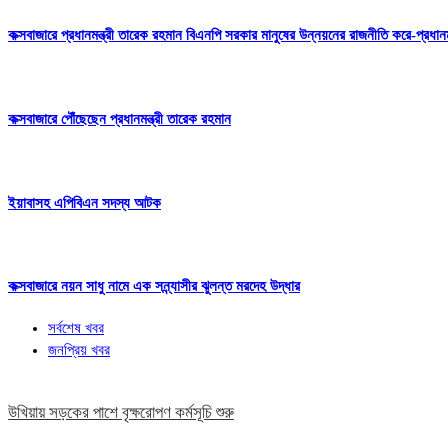
কক্সবাজারে প্রধানমন্ত্রী তারেক রহমান বিএনপি সরকার মানুষের উন্নয়নের রাজনীতি করে-প্রধানমন
কক্সবাজারে পৌঁছেছেন প্রধানমন্ত্রী তারেক রহমান
ইয়াবাসহ এপিবিএন সদস্য আটক
কক্সবাজারে নয়ন সাধু নামে এক সন্ন্যাসীর ঝুলন্ত মরদেহ উদ্ধার
সর্বশেষ খবর
জনপ্রিয় খবর
উখিয়ায় সড়কের পাশে বৃক্ষরোপণ কর্মসূচি শুরু