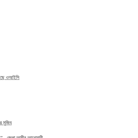
 করছে ওআইসি
র মুজিব
হবে” –জেলা আমীর আনোয়ারী