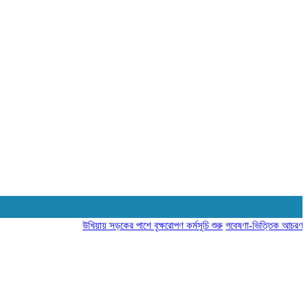
উখিয়ায় সড়কের পাশে বৃক্ষরোপণ কর্মসূচি শুরু
গবেষণা-ভিত্তিক আচরণ পরিবর্তন