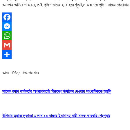
অসংখ্য অভিযোগ রয়েছে তাই পুলিশ তাদের হন্য হয়ে খুঁজছিল অবশেষে পুলিশ তাদের গ্রেপ্তা
Facebook
Messenger
WhatsApp
Gmail
Share
আরো বিভিন্ন বিভাগের খবর
সাবেক র‍্যাব কর্মকর্তার অপরাধকর্মের বিরুদ্ধে স্ট্যাটাস দেওয়ায় সাংবাদিককে হুমকি
উখিয়ায় ড্রামে লুকানো ১ লাখ ১০ হাজার ইয়াবাসহ নারী মাদক কারবারি গ্রেপ্তার