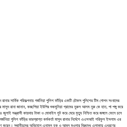
দ রানার সার্বিক পরিকল্পনায় গর্জনিয়া পুলিশ ফাঁড়ির একটি চৌকস পুলিশের টিম গোপন সংবাদের
 মাসুদ রানা জানান, কচ্ছপিয়া ইউপির শুকমুনিয়া গ্রামের নুরুল আলম নুরু কে হাত, পা পঙ্গু করে
াই সন্ত্রাসী কায়দায় টাকা ও মোবাইল লুট করে মেরে মৃত্যু নিশ্চিত করে জঙ্গলে ফেলে চলে
্জনিয়া পুলিশ ফাঁড়ির ভারপ্রাপ্ত কর্মকর্তা মাসুদ রানার নির্দেশে এএসআই শরিফুল ইসলাম এর
প্রেরণ করেন। স্থানীয়দের অভিযোগ এনামুল হক ও আবুল মওলার বিরুদ্ধে এলাকায় এধরণের