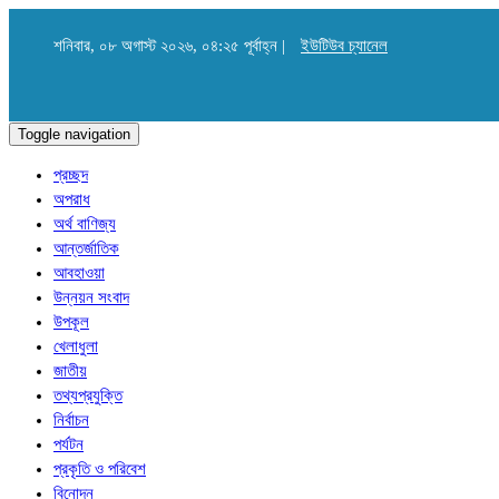
শনিবার, ০৮ অগাস্ট ২০২৬, ০৪:২৫ পূর্বাহ্ন |
ইউটিউব চ্যানেল
Toggle navigation
প্রচ্ছদ
অপরাধ
অর্থ বাণিজ্য
আন্তর্জাতিক
আবহাওয়া
উন্নয়ন সংবাদ
উপকূল
খেলাধুলা
জাতীয়
তথ্যপ্রযুক্তি
নির্বাচন
পর্যটন
প্রকৃতি ও পরিবেশ
বিনোদন