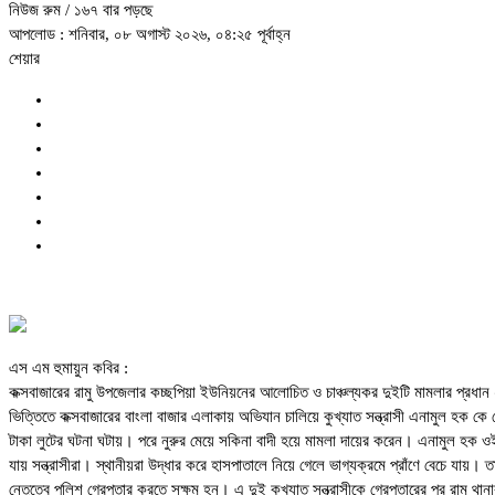
নিউজ রুম
/ ১৬৭ বার পড়ছে
আপলোড : শনিবার, ০৮ অগাস্ট ২০২৬, ০৪:২৫ পূর্বাহ্ন
শেয়ার
এস এম হুমায়ুন কবির :
কক্সবাজারের রামু উপজেলার কচ্ছপিয়া ইউনিয়নের আলোচিত ও চাঞ্চল্যকর দুইটি মামলার প্রধান ২ 
ভিত্তিতে কক্সবাজারের বাংলা বাজার এলাকায় অভিযান চালিয়ে কুখ্যাত সন্ত্রাসী এনামুল হক কে গ্
টাকা লুটের ঘটনা ঘটায়। পরে নুরুর মেয়ে সকিনা বাদী হয়ে মামলা দায়ের করেন। এনামুল হক ওই
যায় সন্ত্রাসীরা। স্থানীয়রা উদ্ধার করে হাসপাতালে নিয়ে গেলে ভাগ্যক্রমে প্রাঁণে বেচে যায়
নেতৃত্বে পুলিশ গ্রেপ্তার করতে সক্ষম হন। এ দুই কুখ্যাত সন্ত্রাসীকে গ্রেপ্তারের পর 