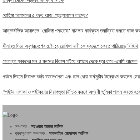
উপকূল থেকে অস্ত্রসহ জলদস্যু আটক
রোহিঙ্গা আগমনের ৫ বছর আজ :প্রত্যাবাসন কতদূর?
আন্তর্জাতিক আদালতে ‘রোহিঙ্গা গনহত্যা’ মামলার কার্যক্রম তরান্বিত করতে কাজ
সীমান্ত দিয়ে অনুপ্রবেশের চেষ্টা :২ রোহিঙ্গা নারী কে স্বদেশে ফেরত পাঠিয়েছে বিজিবি
খেলাধুলা যুবকদের মন ও মননের বিকাশ ঘটিয়ে অপরাধ থেকে দূরে রাখে-এমপি আশেক
পর্যটন দিবসে নিরাপদ বর্জ্য ব্যবস্থাপনা এবং হাত ধোয়া কর্মসুচীর উদ্বোধন করলেন মেয়
“পর্যটন এলাকা ও পর্যটকদের নিরাপত্তা নিশ্চিত করণে অগ্রণী ভূমিকা পালন করতে 
সম্পাদক :
সরওয়ার আজম মানিক
ব্যবস্থাপনা সম্পাদক :
সাকলাইন মোহাম্মদ আলিফ