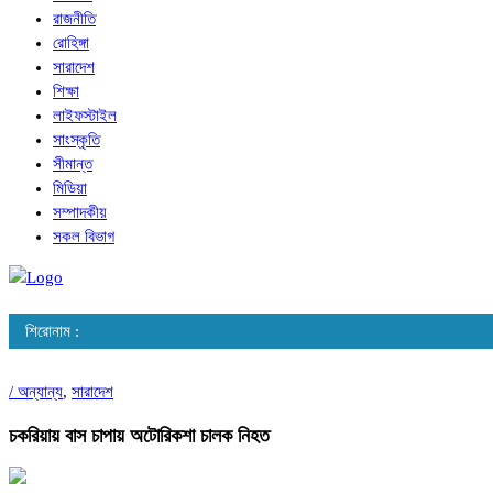
রাজনীতি
রোহিঙ্গা
সারাদেশ
শিক্ষা
লাইফস্টাইল
সাংস্কৃতি
সীমান্ত
মিডিয়া
সম্পাদকীয়
সকল বিভাগ
শিরোনাম :
/
অন্যান্য
,
সারাদেশ
চকরিয়ায় বাস চাপায় অটোরিকশা চালক নিহত