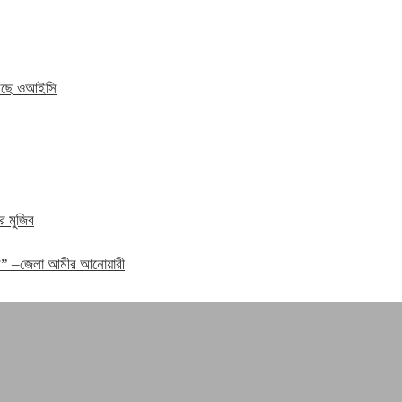
 করছে ওআইসি
র মুজিব
হবে” –জেলা আমীর আনোয়ারী