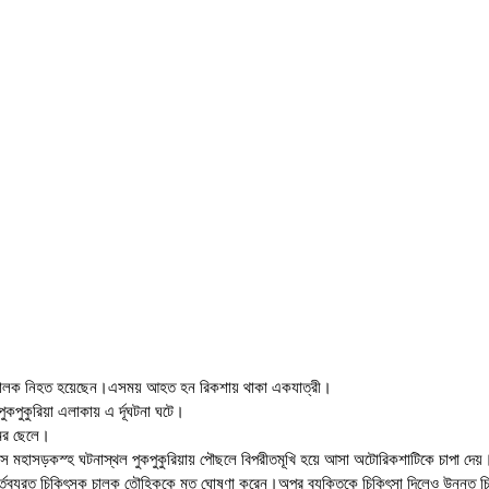
া চালক নিহত হয়েছেন।এসময় আহত হন রিকশায় থাকা একযাত্রী।
কপুকুরিয়া এলাকায় এ র্দূঘটনা ঘটে।
মের ছেলে।
কটিবাস মহাসড়কস্হ ঘটনাস্থল পুকপুকুরিয়ায় পৌছলে বিপরীতমূখি হয়ে আসা অটোরিকশাটিকে চাপা দ
ে কর্তব্যরত চিকিৎসক চালক তৌহিককে মৃত ঘোষণা করেন।অপর ব্যক্তিকে চিকিৎসা দিলেও উন্নত চি