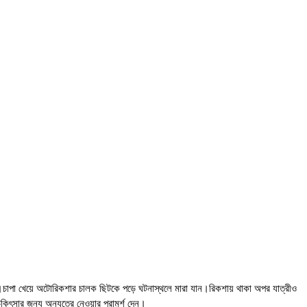
েয়।চাপা খেয়ে অটোরিকশার চালক ছিটকে পড়ে ঘটনাস্থলে মারা যান।রিকশায় থাকা অপর যাত্রীও
কিৎসার জন্য অন্যত্রে নেওয়ার পরামর্শ দেন।