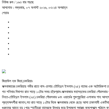
নিউজ রুম
/ ১৬৩ বার পড়ছে
আপলোড : শুক্রবার, ০৭ অগাস্ট ২০২৬, ০৩:২৪ অপরাহ্ন
শেয়ার
জিয়াউল হক জিয়া,চকরিয়াঃ
কক্সবাজারের চকরিয়ায় গভীর রাতে বাস–চাপায় তৌহিদুল ইসলাম (২৫) নামের এক অটোরিকশ
গত শনিবার দিবাগত রাত সাড়ে ১২টার সময় চট্রগ্রাম-কক্সবাজার মহাসড়কের চকরিয়া পৌরসভার পু
নিহত-তৌহিদুল ইসলাম (২৫) চকরিয়া পৌরসভার ৯নং ওয়ার্ডের পুকপুকুরিয়া এলাকার শাহ আল
প্রত্যক্ষদর্শীরা জানান,গত রাত সাড়ে ১২টার দিকে কক্সবাজার থেকে ছেড়ে আসা ঢাকাগামী এ
গুরুত্বর আহত হয়।পরে স্হানীয়রা তাদেরকে উদ্ধার করে উপজেলা স্বাস্থ্য কমপ্লেক্সে পাঠাল