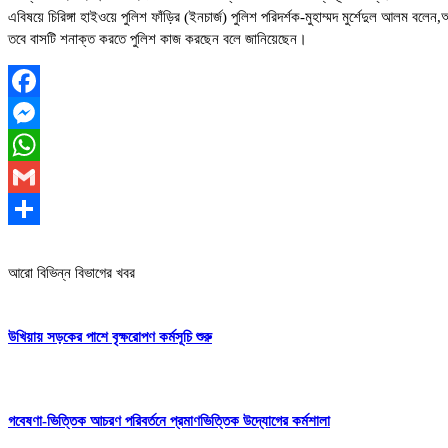
এবিষয়ে চিরিঙ্গা হাইওয়ে পুলিশ ফাঁড়ির (ইনচার্জ) পুলিশ পরিদর্শক-মুহাম্মদ মুর্শেদুল আলম বলেন
তবে বাসটি শনাক্ত করতে পুলিশ কাজ করছেন বলে জানিয়েছেন।
Facebook
Messenger
WhatsApp
Gmail
Share
আরো বিভিন্ন বিভাগের খবর
উখিয়ায় সড়কের পাশে বৃক্ষরোপণ কর্মসূচি শুরু
গবেষণা-ভিত্তিক আচরণ পরিবর্তনে প্রমাণভিত্তিক উদ্যোগের কর্মশালা