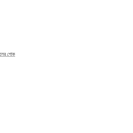
মহলের শোক