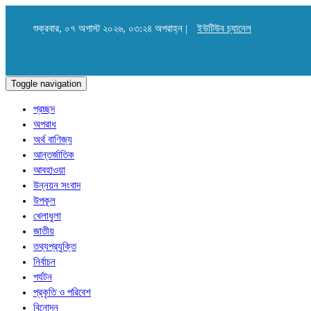
শুক্রবার, ০৭ অগাস্ট ২০২৬, ০৩:২৪ অপরাহ্ন |
ইউটিউব চ্যানেল
Toggle navigation
প্রচ্ছদ
অপরাধ
অর্থ বাণিজ্য
আন্তর্জাতিক
আবহাওয়া
উন্নয়ন সংবাদ
উপকূল
খেলাধুলা
জাতীয়
তথ্যপ্রযুক্তি
নির্বাচন
পর্যটন
প্রকৃতি ও পরিবেশ
বিনোদন