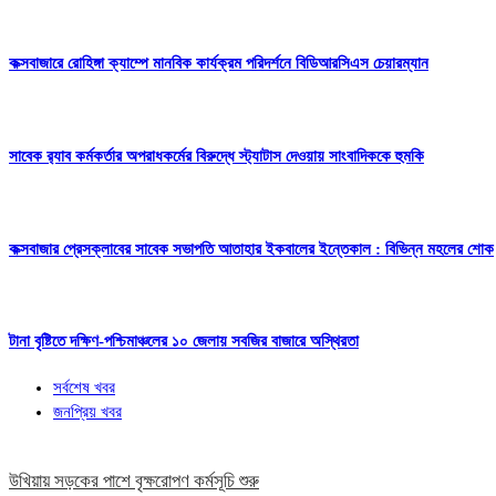
কক্সবাজারে রোহিঙ্গা ক্যাম্পে মানবিক কার্যক্রম পরিদর্শনে বিডিআরসিএস চেয়ারম্যান
সাবেক র‍্যাব কর্মকর্তার অপরাধকর্মের বিরুদ্ধে স্ট্যাটাস দেওয়ায় সাংবাদিককে হুমকি
কক্সবাজার প্রেসক্লাবের সাবেক সভাপতি আতাহার ইকবালের ইন্তেকাল : বিভিন্ন মহলের শোক
টানা বৃষ্টিতে দক্ষিণ-পশ্চিমাঞ্চলের ১০ জেলায় সবজির বাজারে অস্থিরতা
সর্বশেষ খবর
জনপ্রিয় খবর
উখিয়ায় সড়কের পাশে বৃক্ষরোপণ কর্মসূচি শুরু