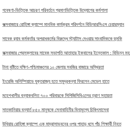
গবেষণা-ভিত্তিক আচরণ পরিবর্তনে প্রমাণভিত্তিক উদ্যোগের কর্মশালা
কক্সবাজারে রোহিঙ্গা ক্যাম্পে মানবিক কার্যক্রম পরিদর্শনে বিডিআরসিএস চেয়ারম্যান
সাবেক র‍্যাব কর্মকর্তার অপরাধকর্মের বিরুদ্ধে স্ট্যাটাস দেওয়ায় সাংবাদিককে হুমকি
কক্সবাজার প্রেসক্লাবের সাবেক সভাপতি আতাহার ইকবালের ইন্তেকাল : বিভিন্ন 
টানা বৃষ্টিতে দক্ষিণ-পশ্চিমাঞ্চলের ১০ জেলায় সবজির বাজারে অস্থিরতা
ইংরেজি অলিম্পিয়াডে যুক্তরাজ্য হতে সমুদ্রকন্যা ফিরলেন মেডেল হাতে
মহেশখালীর বন্যাকবলিত ৭০০ পরিবারকে সিপিজিসিবিএলের ত্রাণ সহায়তা
সাতকানিয়ায় বন্যার্ত ৮৫০ মানুষকে সেনাবাহিনীর বিনামূল্যে চিকিৎসাসেবা
উখিয়ায় রোহিঙ্গা ক্যাম্পে এক মাদ্রাসাভবনের ওপর পাহাড় ধসে পাঁচ শিক্ষার্থী নিহত