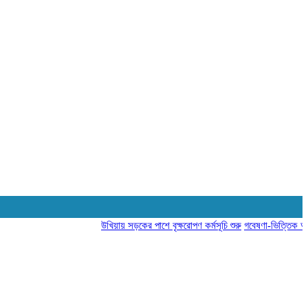
উখিয়ায় সড়কের পাশে বৃক্ষরোপণ কর্মসূচি শুরু
গবেষণা-ভিত্তিক আচরণ পরিব