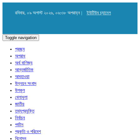
রবিবার, ০৯ অগাস্ট ২০২৬, ০৬:৩৮ অপরাহ্ন |
ইউটিউব চ্যানেল
Toggle navigation
প্রচ্ছদ
অপরাধ
অর্থ বাণিজ্য
আন্তর্জাতিক
আবহাওয়া
উন্নয়ন সংবাদ
উপকূল
খেলাধুলা
জাতীয়
তথ্যপ্রযুক্তি
নির্বাচন
পর্যটন
প্রকৃতি ও পরিবেশ
বিনোদন