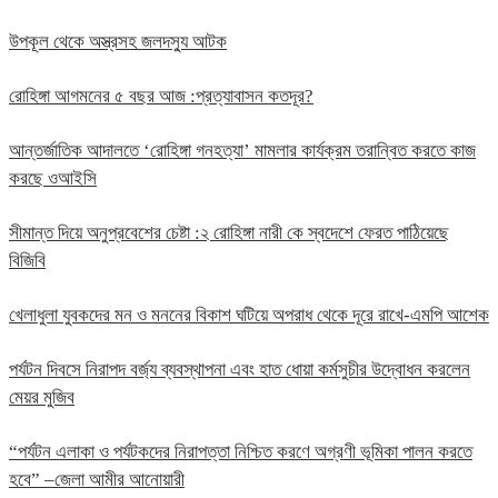
উপকূল থেকে অস্ত্রসহ জলদস্যু আটক
রোহিঙ্গা আগমনের ৫ বছর আজ :প্রত্যাবাসন কতদূর?
আন্তর্জাতিক আদালতে ‘রোহিঙ্গা গনহত্যা’ মামলার কার্যক্রম তরান্বিত করতে কাজ
করছে ওআইসি
সীমান্ত দিয়ে অনুপ্রবেশের চেষ্টা :২ রোহিঙ্গা নারী কে স্বদেশে ফেরত পাঠিয়েছে
বিজিবি
খেলাধুলা যুবকদের মন ও মননের বিকাশ ঘটিয়ে অপরাধ থেকে দূরে রাখে-এমপি আশেক
পর্যটন দিবসে নিরাপদ বর্জ্য ব্যবস্থাপনা এবং হাত ধোয়া কর্মসুচীর উদ্বোধন করলেন
মেয়র মুজিব
“পর্যটন এলাকা ও পর্যটকদের নিরাপত্তা নিশ্চিত করণে অগ্রণী ভূমিকা পালন করতে
হবে” –জেলা আমীর আনোয়ারী