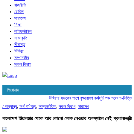
রাজনীতি
রোহিঙ্গা
সারাদেশ
শিক্ষা
লাইফস্টাইল
সাংস্কৃতি
সীমান্ত
মিডিয়া
সম্পাদকীয়
সকল বিভাগ
শিরোনাম :
উখিয়ায় সড়কের পাশে বৃক্ষরোপণ কর্মসূচি শুরু
গবেষণা-ভিত্তিক আচ
/
অন্যান্য
,
অর্থ বাণিজ্য
,
আন্তর্জাতিক
,
সকল বিভাগ
,
সারাদেশ
বাংলাদেশ মিয়ানমার থেকে আর কোনো লোক নেওয়ার অবস্থানে নেই-প্রধানমন্ত্রী