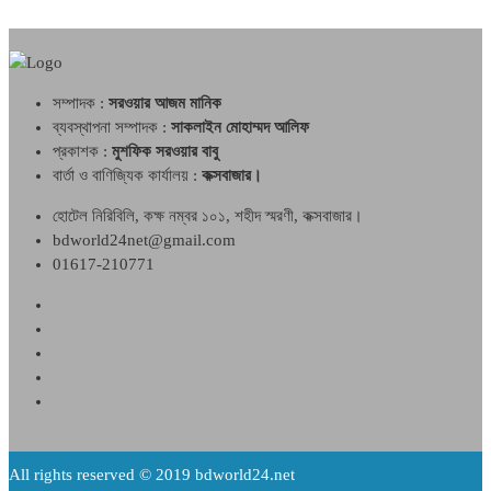
সম্পাদক :
সরওয়ার আজম মানিক
ব্যবস্থাপনা সম্পাদক :
সাকলাইন মোহাম্মদ আলিফ
প্রকাশক :
মুশফিক সরওয়ার বাবু
বার্তা ও বাণিজ্যিক কার্যালয় :
কক্সবাজার।
হোটেল নিরিবিলি, কক্ষ নম্বর ১০১, শহীদ স্মরণী, কক্সবাজার।
bdworld24net@gmail.com
01617-210771
All rights reserved © 2019 bdworld24.net