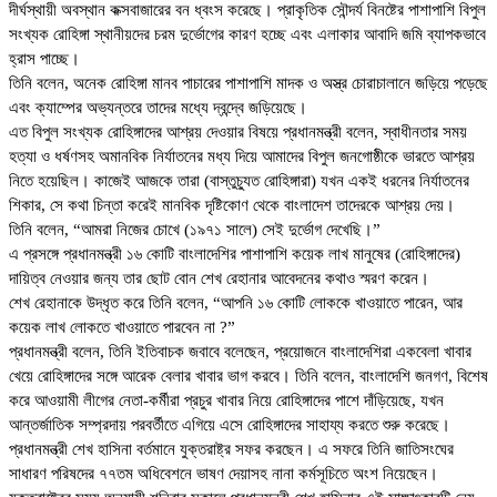
দীর্ঘস্থায়ী অবস্থান কক্সবাজারের বন ধ্বংস করেছে। প্রাকৃতিক সৌন্দর্য বিনষ্টের পাশাপাশি বিপুল
সংখ্যক রোহিঙ্গা স্থানীয়দের চরম দুর্ভোগের কারণ হচ্ছে এবং এলাকার আবাদি জমি ব্যাপকভাবে
হ্রাস পাচ্ছে।
তিনি বলেন, অনেক রোহিঙ্গা মানব পাচারের পাশাপাশি মাদক ও অস্ত্র চোরাচালানে জড়িয়ে পড়েছে
এবং ক্যাম্পের অভ্যন্তরে তাদের মধ্যে দ্বন্দ্বে জড়িয়েছে।
এত বিপুল সংখ্যক রোহিঙ্গাদের আশ্রয় দেওয়ার বিষয়ে প্রধানমন্ত্রী বলেন, স্বাধীনতার সময়
হত্যা ও ধর্ষণসহ অমানবিক নির্যাতনের মধ্য দিয়ে আমাদের বিপুল জনগোষ্ঠীকে ভারতে আশ্রয়
নিতে হয়েছিল। কাজেই আজকে তারা (বাস্তুচ্যুত রোহিঙ্গারা) যখন একই ধরনের নির্যাতনের
শিকার, সে কথা চিন্তা করেই মানবিক দৃষ্টিকোণ থেকে বাংলাদেশ তাদেরকে আশ্রয় দেয়।
তিনি বলেন, “আমরা নিজের চোখে (১৯৭১ সালে) সেই দুর্ভোগ দেখেছি।”
এ প্রসঙ্গে প্রধানমন্ত্রী ১৬ কোটি বাংলাদেশির পাশাপাশি কয়েক লাখ মানুষের (রোহিঙ্গাদের)
দায়িত্ব নেওয়ার জন্য তার ছোট বোন শেখ রেহানার আবেদনের কথাও স্মরণ করেন।
শেখ রেহানাকে উদ্ধৃত করে তিনি বলেন, “আপনি ১৬ কোটি লোককে খাওয়াতে পারেন, আর
কয়েক লাখ লোকতে খাওয়াতে পারবেন না ?”
প্রধানমন্ত্রী বলেন, তিনি ইতিবাচক জবাবে বলেছেন, প্রয়োজনে বাংলাদেশিরা একবেলা খাবার
খেয়ে রোহিঙ্গাদের সঙ্গে আরেক বেলার খাবার ভাগ করবে। তিনি বলেন, বাংলাদেশি জনগণ, বিশেষ
করে আওয়ামী লীগের নেতা-কর্মীরা প্রচুর খাবার নিয়ে রোহিঙ্গাদের পাশে দাঁড়িয়েছে, যখন
আন্তর্জাতিক সম্প্রদায় পরবর্তীতে এগিয়ে এসে রোহিঙ্গাদের সাহায্য করতে শুরু করেছে।
প্রধানমন্ত্রী শেখ হাসিনা বর্তমানে যুক্তরাষ্ট্র সফর করছেন। এ সফরে তিনি জাতিসংঘের
সাধারণ পরিষদের ৭৭তম অধিবেশনে ভাষণ দেয়াসহ নানা কর্মসূচিতে অংশ নিয়েছেন।