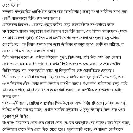
যেতে হবে।”
মঙ্গলবার সম্প্রচারিত ওয়াশিংটনে ভয়েস অফ আমেরিকার (ভোয়া) বাংলা সার্ভিসের সাথে দেয়া
একটি সাক্ষাৎকারে তিনি এসব কথা বলেন।
রোহিঙ্গাদের নিরাপদ ও টেকসই প্রত্যাবর্তনের জন্য আন্তর্জাতিক সম্প্রদায়ের কাছে
বাংলাদেশের বারবার আহ্বানের কথা উল্লেখ করে তিনি বলেন, এত বিশাল জনসংখ্যার (সাড়ে
১১ লাখ রোহিঙ্গা প্রায়) দায়িত্ব একা একটি দেশের পক্ষে নেওয়া অসম্ভব। শুধু আশ্রয়
দেওয়াই নয়, এত বিশাল জনসংখ্যার জন্য জীবিকার ব্যবস্থা করাও একটি বড় দায়িত্ব, যা
কোনো দেশ একা বহন করতে পারে না।
তিনি উল্লেখ করেন যে, রাশিয়া-ইউক্রেন যুদ্ধ, নিষেধাজ্ঞা, পাল্টা নিষেধাজ্ঞা এবং চলমান
কোভিড-১৯ এর কারণে সমগ্র বিশ্ব এখন বিপর্যস্ত হয়ে পড়েছে এবং নিত্যপ্রয়োজনীয়
জিনিসপত্রের দাম আকাশছোঁয়া হচ্ছে, যা বিশ্ববাসীকে চরম ভোগান্তিতে ফেলেছে।
তিনি বলেন, “যারা (রোহিঙ্গাদের) সাহায্যের জন্য এগিয়ে এসেছিল (স্থানীয় জনগণ), তারা
এখন নিজেদের বেঁচে থাকার জন্য সমস্যার সম্মুখীন হচ্ছে। বাংলাদেশ রোহিঙ্গাদের জন্য কতটা
আর করতে পারে, কারণ এর বিশাল জনসংখ্যা রয়েছে এবং দেশটিকে তার জনগণের কথাও
ভাবতে হবে”।
প্রধানমন্ত্রী বলেন, রোহিঙ্গা জনগোষ্ঠীর শিশু-কিশোররা এখন ঘিঞ্জী বস্তিতে (রোহিঙ্গা ক্যাম্প)
লালিত-পালিত হয়ে বড় হচ্ছে, যেখানে মানবিক মূল্যবোধ ও সুস্থ স্বাস্থ্যের সঙ্গে বেড়ে ওঠার
সুযোগ খুবই সীমিত।
বাংলাদেশ মিয়ানমার থেকে আর কোনো লোক নেওয়ার অবস্থানে নেই উল্লেখ করে তিনি বলেন,
রোহিঙ্গাদের তাদের নিজ দেশে ফিরে যেতে হবে। প্রধানমন্ত্রী বলেন, বাংলাদেশে রোহিঙ্গাদের