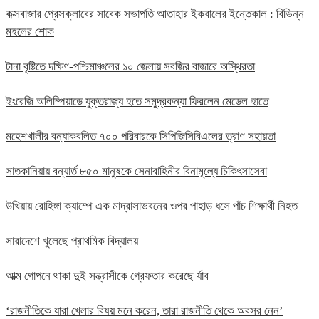
কক্সবাজার প্রেসক্লাবের সাবেক সভাপতি আতাহার ইকবালের ইন্তেকাল : বিভিন্ন
মহলের শোক
টানা বৃষ্টিতে দক্ষিণ-পশ্চিমাঞ্চলের ১০ জেলায় সবজির বাজারে অস্থিরতা
ইংরেজি অলিম্পিয়াডে যুক্তরাজ্য হতে সমুদ্রকন্যা ফিরলেন মেডেল হাতে
মহেশখালীর বন্যাকবলিত ৭০০ পরিবারকে সিপিজিসিবিএলের ত্রাণ সহায়তা
সাতকানিয়ায় বন্যার্ত ৮৫০ মানুষকে সেনাবাহিনীর বিনামূল্যে চিকিৎসাসেবা
উখিয়ায় রোহিঙ্গা ক্যাম্পে এক মাদ্রাসাভবনের ওপর পাহাড় ধসে পাঁচ শিক্ষার্থী নিহত
সারাদেশে খুলেছে প্রাথমিক বিদ্যালয়
আত্ম গোপনে থাকা দুই সন্ত্রাসীকে গ্রেফতার করেছে র্যাব
‘রাজনীতিকে যারা খেলার বিষয় মনে করেন, তারা রাজনীতি থেকে অবসর নেন’