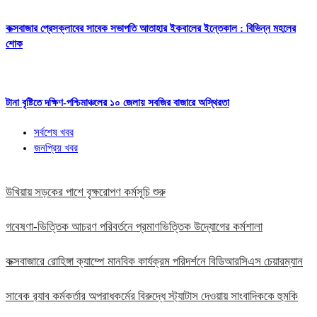
কক্সবাজার প্রেসক্লাবের সাবেক সভাপতি আতাহার ইকবালের ইন্তেকাল : বিভিন্ন মহলের
শোক
টানা বৃষ্টিতে দক্ষিণ-পশ্চিমাঞ্চলের ১০ জেলায় সবজির বাজারে অস্থিরতা
সর্বশেষ খবর
জনপ্রিয় খবর
উখিয়ায় সড়কের পাশে বৃক্ষরোপণ কর্মসূচি শুরু
গবেষণা-ভিত্তিক আচরণ পরিবর্তনে প্রমাণভিত্তিক উদ্যোগের কর্মশালা
কক্সবাজারে রোহিঙ্গা ক্যাম্পে মানবিক কার্যক্রম পরিদর্শনে বিডিআরসিএস চেয়ারম্যান
সাবেক র‍্যাব কর্মকর্তার অপরাধকর্মের বিরুদ্ধে স্ট্যাটাস দেওয়ায় সাংবাদিককে হুমকি