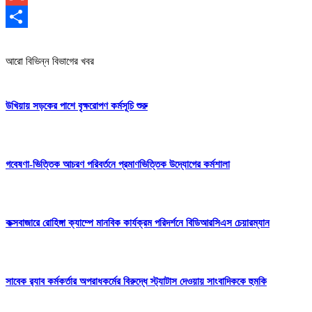
Gmail
Share
আরো বিভিন্ন বিভাগের খবর
উখিয়ায় সড়কের পাশে বৃক্ষরোপণ কর্মসূচি শুরু
গবেষণা-ভিত্তিক আচরণ পরিবর্তনে প্রমাণভিত্তিক উদ্যোগের কর্মশালা
কক্সবাজারে রোহিঙ্গা ক্যাম্পে মানবিক কার্যক্রম পরিদর্শনে বিডিআরসিএস চেয়ারম্যান
সাবেক র‍্যাব কর্মকর্তার অপরাধকর্মের বিরুদ্ধে স্ট্যাটাস দেওয়ায় সাংবাদিককে হুমকি