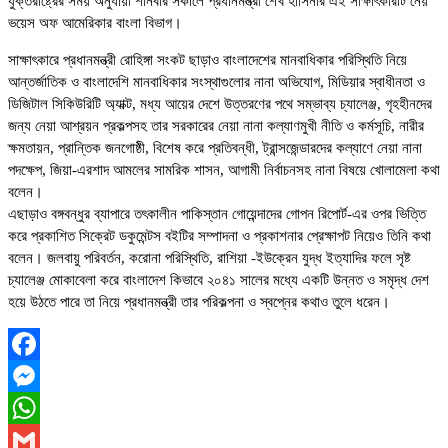
যুক্তরাষ্ট্রের সময় অনুযায়ী শনিবার সকালে প্রধানমন্ত্রী শেখ হাসিনার এই সাক্ষাৎকারটি নেয়
ভয়েস অফ আমেরিকার বাংলা বিভাগ।
সাক্ষাৎকারে প্রধানমন্ত্রী রোহিঙ্গা সংকট ছাড়াও বাংলাদেশের মানবাধিকার পরিস্থিতি নিয়ে
আন্তর্জাতিক ও বাংলাদেশি মানবাধিকার সংস্থাগুলোর নানা অভিযোগ, মিডিয়ার স্বাধীনতা ও
ডিজিটাল সিকিউরিটি অ্যাক্ট, মধ্য আয়ের দেশে উত্তরণের পথে সম্ভাব্য চ্যালেঞ্জ, গৃহহীনদের
জন্য নেয়া আশ্রয়ন প্রকল্পসহ তার সরকারের নেয়া নানা কল্যাণমুখী নীতি ও কর্মসূচি, নারীর
ক্ষমতায়ন, প্রান্তিক জনগোষ্ঠী, বিশেষ করে প্রতিবন্ধী, ট্রান্সজেন্ডারদের কল্যাণে নেয়া নানা
পদক্ষেপ, জিয়া-এরশাদ আমলের সামরিক শাসন, আগামী নির্বাচনসহ নানা বিষয়ে খোলামেলা কথা
বলেন।
এছাড়াও বঙ্গবন্ধুর ব্যাপারে তৎকালীন পাকিস্তান গোয়েন্দাদের গোপন রিপোর্ট-এর ওপর ভিত্তি
করে প্রকাশিত সিক্রেট ডকুমেন্টস বইটির সম্পাদনা ও প্রকাশনার প্রেক্ষাপট নিয়েও তিনি কথা
বলেন। জলবায়ু পরিবর্তন, করোনা পরিস্থিতি, রাশিয়া -ইউক্রেন যুদ্ধ ইত্যাদির ফলে সৃষ্ট
চ্যালেঞ্জ মোকাবেলা করে বাংলাদেশ কিভাবে ২০৪১ সালের মধ্যে একটি উন্নত ও সমৃদ্ধ দেশ
হয়ে উঠতে পারে তা নিয়ে প্রধানমন্ত্রী তার পরিকল্পনা ও স্বপ্নের কথাও তুলে ধরেন।
Facebook
Messenger
WhatsApp