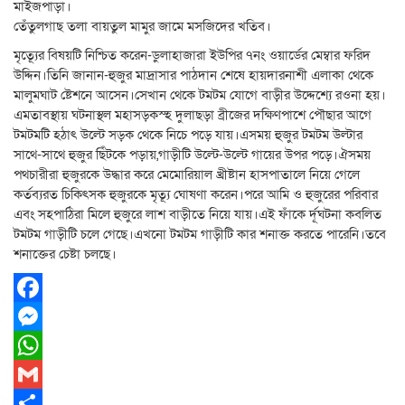
মাইজপাড়া।
তেঁতুলগাছ তলা বায়তুল মামুর জামে মসজিদের খতিব।
মৃত্যূের বিষয়টি নিশ্চিত করেন-ডুলাহাজারা ইউপির ৭নং ওয়ার্ডের মেম্বার ফরিদ
উদ্দিন।তিনি জানান-হুজুর মাদ্রাসার পাঠদান শেষে হায়দারনাশী এলাকা থেকে
মালুমঘাট ষ্টেশনে আসেন।সেখান থেকে টমটম যোগে বাড়ীর উদ্দেশ্যে রওনা হয়।
এমতাবস্থায় ঘটনাস্থল মহাসড়কস্হ দুলাছড়া ব্রীজের দক্ষিণপাশে পৌছার আগে
টমটমটি হঠাৎ উল্টে সড়ক থেকে নিচে পড়ে যায়।এসময় হুজুর টমটম উল্টার
সাথে-সাথে হুজুর ছিঁটকে পড়ায়,গাড়ীটি উল্টে-উল্টে গায়ের উপর পড়ে।ঐসময়
পথচারীরা হুজুরকে উদ্ধার করে মেমোরিয়াল খ্রীষ্টান হাসপাতালে নিয়ে গেলে
কর্তব্যরত চিকিৎসক হুজুরকে মৃত্যূ ঘোষণা করেন।পরে আমি ও হুজুরের পরিবার
এবং সহপাঠিরা মিলে হুজুরে লাশ বাড়ীতে নিয়ে যায়।এই ফাঁকে র্দূঘটনা কবলিত
টমটম গাড়ীটি চলে গেছে।এখনো টমটম গাড়ীটি কার শনাক্ত করতে পারেনি।তবে
শনাক্তের চেষ্টা চলছে।
Facebook
Messenger
WhatsApp
Gmail