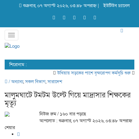
শুক্রবার, ০৭ অগাস্ট ২০২৬, ০৩:৪৮ অপরাহ্ন |
ইউটিউব চ্যানেল
Toggle
navigation
শিরোনাম :
উখিয়ায় সড়কের পাশে বৃক্ষরোপণ কর্মসূচি শুরু
গবে
/
অন্যান্য
,
সকল বিভাগ
,
সারাদেশ
মালুমঘাটে টমটম উল্টে গিয়ে মাদ্রাসার শিক্ষকের
মৃত্যূ
নিউজ রুম
/ ১৬০ বার পড়ছে
আপলোড : শুক্রবার, ০৭ অগাস্ট ২০২৬, ০৩:৪৮ অপরাহ্ন
শেয়ার