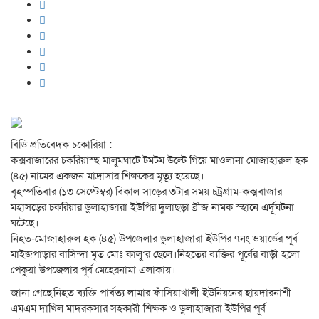
বিডি প্রতিবেদক চকোরিয়া :
কক্সবাজারের চকরিয়াস্হ মালুমঘাটে টমটম উল্টে গিয়ে মাওলানা মোজাহারুল হক
(৪৫) নামের একজন মাদ্রাসার শিক্ষকের মৃত্যূ হয়েছে।
বৃহস্পতিবার (১৩ সেপ্টেম্বর) বিকাল সাড়ের ৩টার সময় চট্রগ্রাম-কক্মবাজার
মহাসড়ের চকরিয়ার ডুলাহাজারা ইউপির দুলাছড়া ব্রীজ নামক স্হানে এর্দূঘটনা
ঘটেছে।
নিহত-মোজাহারুল হক (৪৫) উপজেলার ডুলাহাজারা ইউপির ৭নং ওয়ার্ডের পূর্ব
মাইজপাড়ার বাসিন্দা মৃত মোঃ কালু’র ছেলে।নিহতের ব্যক্তির পূর্বের বাড়ী হলো
পেকুয়া উপজেলার পূর্ব মেহেরনামা এলাকায়।
জানা গেছে,নিহত ব্যক্তি পার্বত্য লামার ফাঁসিয়াখালী ইউনিয়নের হায়দারনাশী
এমএম দাখিল মাদরকসার সহকারী শিক্ষক ও ডুলাহাজারা ইউপির পূর্ব