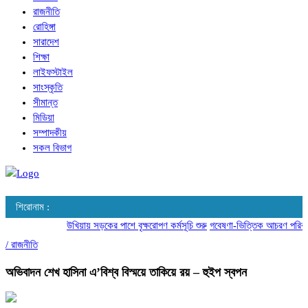
রাজনীতি
রোহিঙ্গা
সারাদেশ
শিক্ষা
লাইফস্টাইল
সাংস্কৃতি
সীমান্ত
মিডিয়া
সম্পাদকীয়
সকল বিভাগ
শিরোনাম :
উখিয়ায় সড়কের পাশে বৃক্ষরোপণ কর্মসূচি শুরু
গবেষণা-ভিত্তিক আচরণ পরিবর্তনে
/
রাজনীতি
অভিবাদন শেখ হাসিনা এ’বিশ্ব বিস্ময়ে তাকিয়ে রয় – হুইপ স্বপন