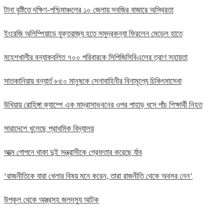
টানা বৃষ্টিতে দক্ষিণ-পশ্চিমাঞ্চলের ১০ জেলায় সবজির বাজারে অস্থিরতা
ইংরেজি অলিম্পিয়াডে যুক্তরাজ্য হতে সমুদ্রকন্যা ফিরলেন মেডেল হাতে
মহেশখালীর বন্যাকবলিত ৭০০ পরিবারকে সিপিজিসিবিএলের ত্রাণ সহায়তা
সাতকানিয়ায় বন্যার্ত ৮৫০ মানুষকে সেনাবাহিনীর বিনামূল্যে চিকিৎসাসেবা
উখিয়ায় রোহিঙ্গা ক্যাম্পে এক মাদ্রাসাভবনের ওপর পাহাড় ধসে পাঁচ শিক্ষার্থী নিহত
সারাদেশে খুলেছে প্রাথমিক বিদ্যালয়
আত্ম গোপনে থাকা দুই সন্ত্রাসীকে গ্রেফতার করেছে র্যাব
‘রাজনীতিকে যারা খেলার বিষয় মনে করেন, তারা রাজনীতি থেকে অবসর নেন’
উপকূল থেকে অস্ত্রসহ জলদস্যু আটক