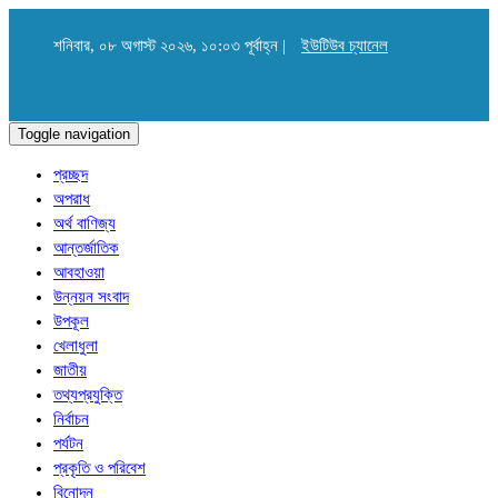
শনিবার, ০৮ অগাস্ট ২০২৬, ১০:০৩ পূর্বাহ্ন |
ইউটিউব চ্যানেল
Toggle navigation
প্রচ্ছদ
অপরাধ
অর্থ বাণিজ্য
আন্তর্জাতিক
আবহাওয়া
উন্নয়ন সংবাদ
উপকূল
খেলাধুলা
জাতীয়
তথ্যপ্রযুক্তি
নির্বাচন
পর্যটন
প্রকৃতি ও পরিবেশ
বিনোদন