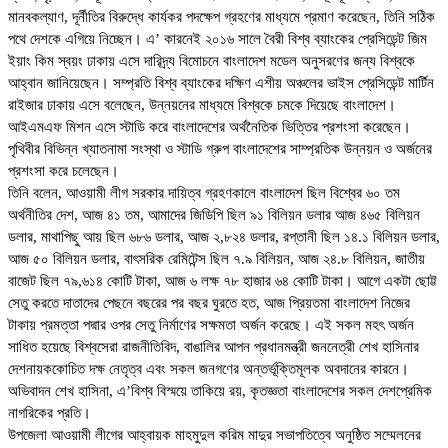
মানবকল্যাণ, দূর্নীতির বিরুদ্ধে কার্যকর পদক্ষেপ গ্রহণের মাধ্যমে প্রমাণ করেছেন, তিনি সঠিক
পথে দেশকে এগিয়ে নিচ্ছেন। এ’ কারনেই ২০১৬ সালে বৈরী বিশ্ব ব্যাংকের প্রেসিডেন্ট জিম
ইয়াং কিম স্বয়ং ঢাকায় এসে দারিদ্র্য বিমোচনে বাংলাদেশ মডেল অনুসরণের জন্য বিশ্বকে
আহ্বান জানিয়েছেন। সম্প্রতি বিশ্ব ব্যাংকের দক্ষিণ এশীয় অঞ্চলের ভাইস প্রেসিডেন্ট মার্টিন
রাইজার ঢাকায় এসে বলেছেন, উন্নয়নের মাধ্যমে বিশ্বকে চমকে দিয়েছে বাংলাদেশ।
আইএমএফ মিশন এসে স্টাডি করে বাংলাদেশের অর্থনৈতিক ভিত্তির প্রশংসা করেছেন।
পৃথিবীর বিভিন্ন খ্যাতনামা সংস্থা ও স্টাডি গ্রুপ বাংলাদেশের সাম্প্রতিক উন্নয়ন ও অর্জনের
প্রশংসা করে চলেছেন।
তিনি বলেন, আওয়ামী লীগ সরকার দায়িত্ব গ্রহণকালে বাংলাদেশ ছিল বিশ্বের ৬০ তম
অর্থনীতির দেশ, আজ ৪১ তম, আমাদের জিডিপি ছিল ৯১ বিলিয়ন ডলার আজ ৪৬৫ বিলিয়ন
ডলার, মাথাপিছু আয় ছিল ৬৮৬ ডলার, আজ ২,৮২৪ ডলার, রপ্তানী ছিল ১৪.১ বিলিয়ন ডলার,
আজ ৫০ বিলিয়ন ডলার, বাৎসরিক রেমিটেন্স ছিল ৭.৯ বিলিয়ন, আজ ২৪.৮ বিলিয়ন, জাতীয়
বাজেট ছিল ৭৯,৬১৪ কোটি টাকা, আজ ৬ লক্ষ ৭৮ হাজার ৬৪ কোটি টাকা। আগে একটা ছোট্ট
সেতু করতে দাতাদের পেছনে বছরের পর বছর ঘুরতে হত, আজ প্রিয়তমা বাংলাদেশ নিজের
টাকায় প্রমত্তা পদ্মার ওপর সেতু নির্মাণের সক্ষমতা অর্জন করেছে। এই সকল মহৎ অর্জন
সাধিত হয়েছে বিশ্বসেরা রাজনীতিবিদ, বাঙালির আপন প্রধানমন্ত্রী জননেত্রী শেখ হাসিনার
দেশনায়ককোচিত দক্ষ নেতৃত্ব এবং সকল জনগণের অন্তর্ভূক্তিমূলক অবদানের কারনে।
অভিবাদন শেখ হাসিনা, এ’বিশ্ব বিস্ময়ে তাকিয়ে রয়, কৃতজ্ঞতা বাংলাদেশের সকল দেশপ্রেমিক
নাগরিকের প্রতি।
উপজেলা আওয়ামী লীগের আহ্বায়ক মাহমুদুল করিম মাদুর সভাপতিত্বে অনুষ্ঠিত সম্মেলনের