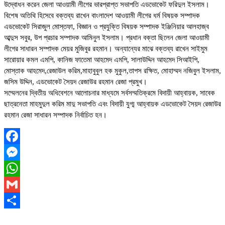
উদ্বোধন করেন জেলা আওয়ামী লীগের ভারপ্রাপ্ত সভাপতি এডভোকেট ফরিদুল ইসলাম।
বিশেষ অতিথি হিসেবে বক্তব্য রাখেন বাংলাদেশ আওয়ামী লীগের ধর্ম বিষয়ক সম্পাদক
এডভোকেট সিরাজুল মোস্তফা, বিজ্ঞান ও প্রযুক্তি বিষয়ক সম্পাদক ইঞ্জিনিয়ার আলহাজ্ব
আব্দুস সবুর, উপ প্রচার সম্পাদক আমিনুল ইসলাম। প্রধান বক্তা ছিলেন জেলা আওয়ামী
লীগের সাধারন সম্পাদক মেয়র মুজিবুর রহমান। অন্যান্যের মাঝে বক্তব্য রাখেন সাইমুম
সারোয়ার কমল এমপি, কানিজ ফাতেমা আহমেদ এমপি, সালাউদ্দিন আহমেদ সিআইপি,
মোস্তাক আহমেদ,রেজাউল করিম,মাহাবুবুল হক মুকুল,তাপস রক্ষিত, মোহাম্মদ নজিবুল ইসলাম,
জসিম উদ্দিন, এডভোকেট সৈয়দ রেজাউর রহমান রেজা প্রমুখ।
সম্মেলনের দ্বিতীয় অধিবেশনে আলোচনার মাধ্যমে সর্বসম্মতিক্রমে বিদায়ী আহ্বায়ক, সাবেক
ছাত্রনেতা মাহমুদুল করিম মাদু সভাপতি এবং বিদায়ী যুগ্ম আহ্বায়ক এডভোকেট সৈয়দ রেজাউর
রহমান রেজা সাধারন সম্পাদক নির্বাচিত হন।
Facebook
Messenger
WhatsApp
Gmail
Share