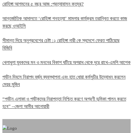
রোহিঙ্গা আগমনের ৫ বছর আজ :প্রত্যাবাসন কতদূর?
আন্তর্জাতিক আদালতে ‘রোহিঙ্গা গনহত্যা’ মামলার কার্যক্রম তরান্বিত করতে কাজ
করছে ওআইসি
সীমান্ত দিয়ে অনুপ্রবেশের চেষ্টা :২ রোহিঙ্গা নারী কে স্বদেশে ফেরত পাঠিয়েছে
বিজিবি
খেলাধুলা যুবকদের মন ও মননের বিকাশ ঘটিয়ে অপরাধ থেকে দূরে রাখে-এমপি আশেক
পর্যটন দিবসে নিরাপদ বর্জ্য ব্যবস্থাপনা এবং হাত ধোয়া কর্মসুচীর উদ্বোধন করলেন
মেয়র মুজিব
“পর্যটন এলাকা ও পর্যটকদের নিরাপত্তা নিশ্চিত করণে অগ্রণী ভূমিকা পালন করতে
হবে” –জেলা আমীর আনোয়ারী