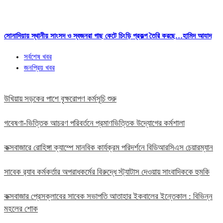
সোনাদিয়ায় স্থানীয় সাংসদ ও স্বজনরা গাছ কেটে চিংড়ি প্রকল্প তৈরি করছে…হামিদ আযাদ
সর্বশেষ খবর
জনপ্রিয় খবর
উখিয়ায় সড়কের পাশে বৃক্ষরোপণ কর্মসূচি শুরু
গবেষণা-ভিত্তিক আচরণ পরিবর্তনে প্রমাণভিত্তিক উদ্যোগের কর্মশালা
কক্সবাজারে রোহিঙ্গা ক্যাম্পে মানবিক কার্যক্রম পরিদর্শনে বিডিআরসিএস চেয়ারম্যান
সাবেক র‍্যাব কর্মকর্তার অপরাধকর্মের বিরুদ্ধে স্ট্যাটাস দেওয়ায় সাংবাদিককে হুমকি
কক্সবাজার প্রেসক্লাবের সাবেক সভাপতি আতাহার ইকবালের ইন্তেকাল : বিভিন্ন
মহলের শোক