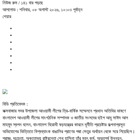
নিউজ রুম
/ ১৪১ বার পড়ছে
আপলোড : শনিবার, ০৮ অগাস্ট ২০২৬, ১০:০৩ পূর্বাহ্ন
শেয়ার
বিডি প্রতিবেদক :
কক্সবাজার সদর উপজেলা আওয়ামী লীগের ত্রি-বার্ষিক সম্মেলনে প্রধান অতিথির ভাষণে
বাংলাদেশ আওয়ামী লীগের সাংগঠনিক সম্পাদক ও জাতীয় সংসদের হুইপ আবু সাঈদ আল
মাহমুদ স্বপন বলেন, বাংলাদেশ বিরোধী ষড়যন্ত্রের কারনে দূর্নীতি প্রচেষ্টার কল্পনাপ্রসূত
অভিযোগের ভিত্তিতে বিশ্বব্যাংক বাঙালির প্রাণের পদ্মা সেতুর অর্থায়ন থেকে সরে গিয়েছিল।
প্রাজ্ঞ, দৃঢ়চেতা, অকূতোভয় রাষ্ট্রনেতা শেখ হাসিনা তাঁর মহৎ কর্ম, অভূতপূর্ব উন্নয়ন,