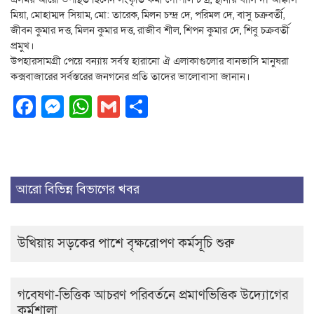
মিয়া, মোহাম্মদ সিয়াম, মো: তারেক, মিলন চন্দ্র দে, পরিমল দে, বাসু চক্রবর্তী,
জীবন কুমার দত্ত, মিলন কুমার দত্ত, রাজীব শীল, শিপন কুমার দে, শিবু চক্রবর্তী
প্রমুখ।
উপহারসামগ্রী পেয়ে বন্যায় সর্বস্ব হারানো ঐ এলাকাগুলোর বানভাসি মানুষরা
কক্সবাজারের সর্বস্তরের জনগনের প্রতি তাদের ভালোবাসা জানান।
Facebook
Messenger
WhatsApp
Gmail
Share
আরো বিভিন্ন বিভাগের খবর
উখিয়ায় সড়কের পাশে বৃক্ষরোপণ কর্মসূচি শুরু
গবেষণা-ভিত্তিক আচরণ পরিবর্তনে প্রমাণভিত্তিক উদ্যোগের
কর্মশালা