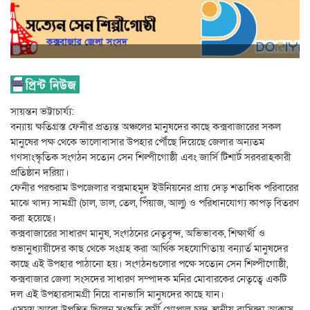
সায়ন্তন ভট্টাচার্য্য:
বন্যায় ক্ষতিগ্রস্ত ফেনীর প্রত্যন্ত অঞ্চলের মানুষদের কাছে কক্সবাজারের সকল
মানুষের পক্ষ থেকে ভালোবাসার উপহার পৌঁছে দিয়েছে জেলার অন্যতম
গণসাংস্কৃতিক সংগঠন সত্যেন সেন শিল্পীগোষ্ঠী এবং জার্সি টিশার্ট সরবরাহকারী
প্রতিষ্ঠান দরিয়া।
ফেনীর পরশুরাম উপজেলার বক্সমাহমুদ ইউনিয়নের প্রায় দেড় শতাধিক পরিবারের
মাঝে খাদ্য সামগ্রী (চাল, ডাল, তেল, পিঁয়াজ, আলু) ও পরিধানযোগ্য কাপড় বিতরণ
করা হয়েছে।
কক্সবাজারের সাধারণ মানুষ, সংগঠনের নেতৃবৃন্দ, অভিভাবক, শিক্ষার্থী ও
শুভানুধ্যায়ীদের কাছ থেকে সংগ্রহ করা আর্থিক সহযোগিতায় বন্যার্ত মানুষদের
কাছে এই উপহার পাঠানো হয়। সংগঠনগুলোর পক্ষে সত্যেন সেন শিল্পীগোষ্ঠী,
কক্সবাজার জেলা সংসদের সাধারণ সম্পাদক মনির মোবারকের নেতৃত্বে একটি
দল এই উপহারসামগ্রী নিয়ে বানভাসি মানুষদের কাছে যান।
এসময় আরো উপস্থিত ছিলেন সংস্কৃতি কর্মী গোপাল চন্দ্র, স্থানীয় বাসিন্দা আক্কাস