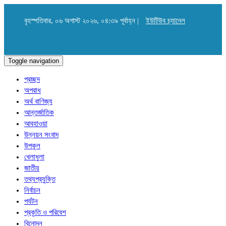
বৃহস্পতিবার, ০৬ অগাস্ট ২০২৬, ০৪:৩৯ পূর্বাহ্ন |
ইউটিউব চ্যানেল
Toggle navigation
প্রচ্ছদ
অপরাধ
অর্থ বাণিজ্য
আন্তর্জাতিক
আবহাওয়া
উন্নয়ন সংবাদ
উপকূল
খেলাধুলা
জাতীয়
তথ্যপ্রযুক্তি
নির্বাচন
পর্যটন
প্রকৃতি ও পরিবেশ
বিনোদন