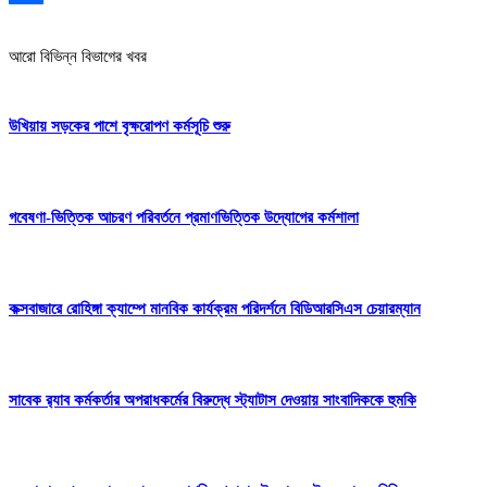
Share
আরো বিভিন্ন বিভাগের খবর
উখিয়ায় সড়কের পাশে বৃক্ষরোপণ কর্মসূচি শুরু
গবেষণা-ভিত্তিক আচরণ পরিবর্তনে প্রমাণভিত্তিক উদ্যোগের কর্মশালা
কক্সবাজারে রোহিঙ্গা ক্যাম্পে মানবিক কার্যক্রম পরিদর্শনে বিডিআরসিএস চেয়ারম্যান
সাবেক র‍্যাব কর্মকর্তার অপরাধকর্মের বিরুদ্ধে স্ট্যাটাস দেওয়ায় সাংবাদিককে হুমকি