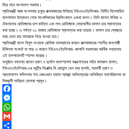
দিয়ে যাবে বাংলাদেশ সরকার।
প্রতিমন্ত্রী আজ মংগলবার দুপুরে কক্সবাজারের উখিয়ায় ইউএনএইচসিআর- নির্মিত বিশেষায়িত
হাসপাতাল উদ্বোধন শেষে সাংবাদিকদের ব্রিফিংকালে একথা বলেন। তিনি জানান উখিয়া ও
টেকনাফের রোহিঙ্গাদের চাপ কাটাতে এক লাখ রোহিঙ্গাকে নোয়াখালীর ভাসান চরে স্থানান্তর
করা হচ্ছে। এ পর্যন্ত ৩১ হাজার রোহিঙ্গাকে স্থানান্তর করা হয়েছে। ভাসান চরে স্বেচ্ছায়
যারা যেতে চায় তাদেরকে নিয়ে যাওয়া হবে।
প্রতিমন্ত্রী বলেন বিপুল সংখ্যক রোহিঙ্গা অবস্থানের কারনে কক্সবাজারের স্হানীয় জনগোষ্ঠী
চিকিৎসা সংকটে না পড়ে এ কারণে ইউএনএইচসিআর- জাপানি সরকারের আর্থিক সহায়তায়
এই হাসপাতালটি স্হাপন করেছে।
অনুষ্ঠানে বক্তব্য রাখেন ত্রাণ ও দুর্যোগ ব্যবস্হাপনা মন্ত্রণালয়ের সচিব কামরুল হাসান,
ইউএনএইচসিআর-এর কান্ট্রি ডিরেক্টর মি জোহান্স ভেন ডার ক্লাউ, শরনার্থী ত্রাণ ও
প্রত্যাবাশন কমিশনার শাহ রেজওয়ান হায়াত স্বাস্থ্য অধিদপ্তরের অতিরিক্ত মহাপরিচালক ডা
মিরজাূদী সাব্রিনা ফ্লোরা প্রমুখ।
Facebook
Messenger
WhatsApp
Gmail