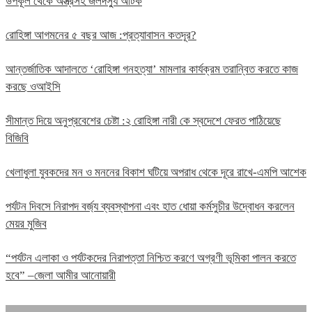
উপকূল থেকে অস্ত্রসহ জলদস্যু আটক
রোহিঙ্গা আগমনের ৫ বছর আজ :প্রত্যাবাসন কতদূর?
আন্তর্জাতিক আদালতে ‘রোহিঙ্গা গনহত্যা’ মামলার কার্যক্রম তরান্বিত করতে কাজ
করছে ওআইসি
সীমান্ত দিয়ে অনুপ্রবেশের চেষ্টা :২ রোহিঙ্গা নারী কে স্বদেশে ফেরত পাঠিয়েছে
বিজিবি
খেলাধুলা যুবকদের মন ও মননের বিকাশ ঘটিয়ে অপরাধ থেকে দূরে রাখে-এমপি আশেক
পর্যটন দিবসে নিরাপদ বর্জ্য ব্যবস্থাপনা এবং হাত ধোয়া কর্মসুচীর উদ্বোধন করলেন
মেয়র মুজিব
“পর্যটন এলাকা ও পর্যটকদের নিরাপত্তা নিশ্চিত করণে অগ্রণী ভূমিকা পালন করতে
হবে” –জেলা আমীর আনোয়ারী