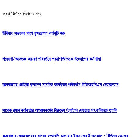
Share
আরো বিভিন্ন বিভাগের খবর
উখিয়ায় সড়কের পাশে বৃক্ষরোপণ কর্মসূচি শুরু
গবেষণা-ভিত্তিক আচরণ পরিবর্তনে প্রমাণভিত্তিক উদ্যোগের কর্মশালা
কক্সবাজারে রোহিঙ্গা ক্যাম্পে মানবিক কার্যক্রম পরিদর্শনে বিডিআরসিএস চেয়ারম্যান
সাবেক র‍্যাব কর্মকর্তার অপরাধকর্মের বিরুদ্ধে স্ট্যাটাস দেওয়ায় সাংবাদিককে হুমকি
কক্সবাজার প্রেসক্লাবের সাবেক সভাপতি আতাহার ইকবালের ইন্তেকাল : বিভিন্ন মহলের