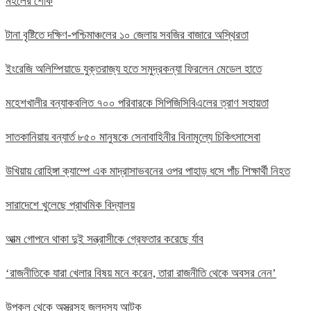
মহলের শোক
টানা বৃষ্টিতে দক্ষিণ-পশ্চিমাঞ্চলের ১০ জেলায় সবজির বাজারে অস্থিরতা
ইংরেজি অলিম্পিয়াডে যুক্তরাজ্য হতে সমুদ্রকন্যা ফিরলেন মেডেল হাতে
মহেশখালীর বন্যাকবলিত ৭০০ পরিবারকে সিপিজিসিবিএলের ত্রাণ সহায়তা
সাতকানিয়ায় বন্যার্ত ৮৫০ মানুষকে সেনাবাহিনীর বিনামূল্যে চিকিৎসাসেবা
উখিয়ায় রোহিঙ্গা ক্যাম্পে এক মাদ্রাসাভবনের ওপর পাহাড় ধসে পাঁচ শিক্ষার্থী নিহত
সারাদেশে খুলেছে প্রাথমিক বিদ্যালয়
আত্ম গোপনে থাকা দুই সন্ত্রাসীকে গ্রেফতার করেছে র্যাব
‘রাজনীতিকে যারা খেলার বিষয় মনে করেন, তারা রাজনীতি থেকে অবসর নেন’
উপকূল থেকে অস্ত্রসহ জলদস্যু আটক