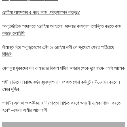
রোহিঙ্গা আগমনের ৫ বছর আজ :প্রত্যাবাসন কতদূর?
আন্তর্জাতিক আদালতে ‘রোহিঙ্গা গনহত্যা’ মামলার কার্যক্রম তরান্বিত করতে কাজ
করছে ওআইসি
সীমান্ত দিয়ে অনুপ্রবেশের চেষ্টা :২ রোহিঙ্গা নারী কে স্বদেশে ফেরত পাঠিয়েছে
বিজিবি
খেলাধুলা যুবকদের মন ও মননের বিকাশ ঘটিয়ে অপরাধ থেকে দূরে রাখে-এমপি আশেক
পর্যটন দিবসে নিরাপদ বর্জ্য ব্যবস্থাপনা এবং হাত ধোয়া কর্মসুচীর উদ্বোধন করলেন
মেয়র মুজিব
“পর্যটন এলাকা ও পর্যটকদের নিরাপত্তা নিশ্চিত করণে অগ্রণী ভূমিকা পালন করতে
হবে” –জেলা আমীর আনোয়ারী