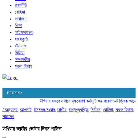
রাজনীতি
রোহিঙ্গা
সারাদেশ
শিক্ষা
লাইফস্টাইল
সাংস্কৃতি
সীমান্ত
মিডিয়া
সম্পাদকীয়
সকল বিভাগ
শিরোনাম :
উখিয়ায় সড়কের পাশে বৃক্ষরোপণ কর্মসূচি শুরু
গবেষণা-ভিত্তিক আচরণ পরি
/
অন্যান্য
,
আপডেট
,
উন্নয়ন সংবাদ
,
জাতীয়
,
তথ্যপ্রযুক্তি
,
নির্বাচন
,
রোহিঙ্গা
,
সকল বিভাগ
,
সারাদেশ
উখিয়ায় জাতীয় ভোটার দিবস পালিত