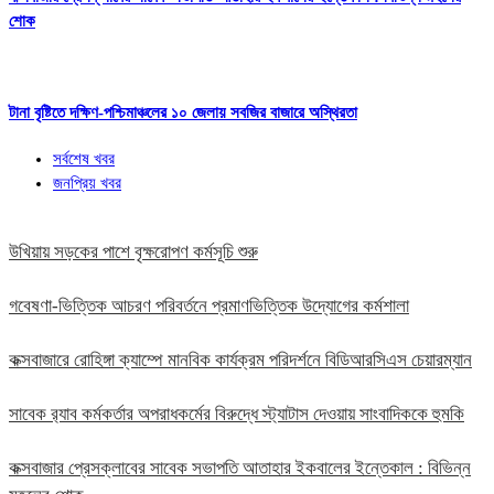
শোক
টানা বৃষ্টিতে দক্ষিণ-পশ্চিমাঞ্চলের ১০ জেলায় সবজির বাজারে অস্থিরতা
সর্বশেষ খবর
জনপ্রিয় খবর
উখিয়ায় সড়কের পাশে বৃক্ষরোপণ কর্মসূচি শুরু
গবেষণা-ভিত্তিক আচরণ পরিবর্তনে প্রমাণভিত্তিক উদ্যোগের কর্মশালা
কক্সবাজারে রোহিঙ্গা ক্যাম্পে মানবিক কার্যক্রম পরিদর্শনে বিডিআরসিএস চেয়ারম্যান
সাবেক র‍্যাব কর্মকর্তার অপরাধকর্মের বিরুদ্ধে স্ট্যাটাস দেওয়ায় সাংবাদিককে হুমকি
কক্সবাজার প্রেসক্লাবের সাবেক সভাপতি আতাহার ইকবালের ইন্তেকাল : বিভিন্ন