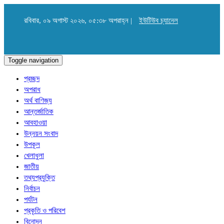
রবিবার, ০৯ অগাস্ট ২০২৬, ০৫:৩৮ অপরাহ্ন |
ইউটিউব চ্যানেল
Toggle navigation
প্রচ্ছদ
অপরাধ
অর্থ বাণিজ্য
আন্তর্জাতিক
আবহাওয়া
উন্নয়ন সংবাদ
উপকূল
খেলাধুলা
জাতীয়
তথ্যপ্রযুক্তি
নির্বাচন
পর্যটন
প্রকৃতি ও পরিবেশ
বিনোদন