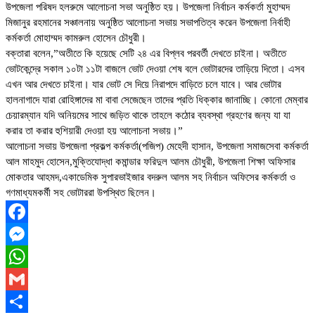
উপজেলা পরিষদ হলরুমে আলোচনা সভা অনুষ্ঠিত হয়। উপজেলা নির্বাচন কর্মকর্তা মুহাম্মদ
মিজানুর রহমানের সঞ্চালনায় অনুষ্ঠিত আলোচনা সভায় সভাপতিত্ব করেন উপজেলা নির্বাহী
কর্মকর্তা মোহাম্মদ কামরুল হোসেন চৌধুরী।
বক্তারা বলেন,”অতীতে কি হয়েছে সেটি ২৪ এর বিপ্লব পরবর্তী দেখতে চাইনা। অতীতে
ভোটকেন্দ্রে সকাল ১০টা ১১টা বাজলে ভোট দেওয়া শেষ বলে ভোটারদের তাড়িয়ে দিতো। এসব
এখন আর দেখতে চাইনা। যার ভোট সে দিয়ে নিরাপদে বাড়িতে চলে যাবে। আর ভোটার
হালনাগাদে যারা রোহিঙ্গাদের মা বাবা সেজেছেন তাদের প্রতি ধিক্কার জানাচ্ছি। কোনো মেম্বার
চেয়ারম্যান যদি অনিয়মের সাথে জড়িত থাকে তাহলে কঠোর ব্যবস্থা গ্রহণের জন্য যা যা
করার তা করার হুশিয়ারী দেওয়া হয় আলোচনা সভায়।”
আলোচনা সভায় উপজেলা প্রকল্প কর্মকর্তা(পজিপ) মেহেদী হাসান, উপজেলা সমাজসেবা কর্মকর্তা
আল মাহমুদ হোসেন,মুক্তিযোদ্ধা কমান্ডার ফরিদুল আলম চৌধুরী, উপজেলা শিক্ষা অফিসার
মোকতার আহমদ,একাডেমিক সুপারভাইজার বদরুল আলম সহ নির্বাচন অফিসের কর্মকর্তা ও
গণমাধ্যমকর্মী সহ ভোটাররা উপস্থিত ছিলেন।
Facebook
Messenger
WhatsApp
Gmail