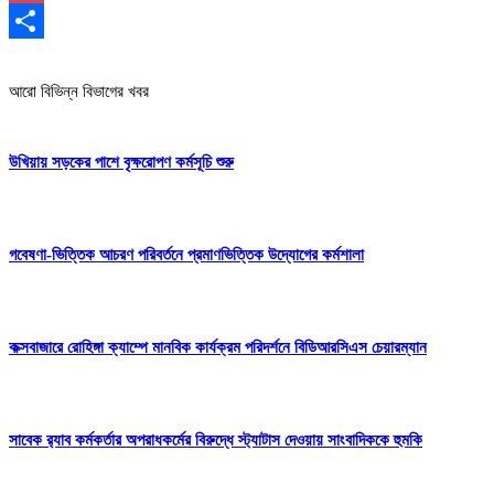
Gmail
Share
আরো বিভিন্ন বিভাগের খবর
উখিয়ায় সড়কের পাশে বৃক্ষরোপণ কর্মসূচি শুরু
গবেষণা-ভিত্তিক আচরণ পরিবর্তনে প্রমাণভিত্তিক উদ্যোগের কর্মশালা
কক্সবাজারে রোহিঙ্গা ক্যাম্পে মানবিক কার্যক্রম পরিদর্শনে বিডিআরসিএস চেয়ারম্যান
সাবেক র‍্যাব কর্মকর্তার অপরাধকর্মের বিরুদ্ধে স্ট্যাটাস দেওয়ায় সাংবাদিককে হুমকি