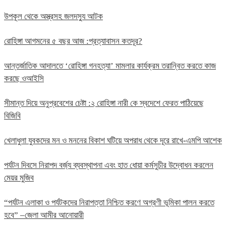
উপকূল থেকে অস্ত্রসহ জলদস্যু আটক
রোহিঙ্গা আগমনের ৫ বছর আজ :প্রত্যাবাসন কতদূর?
আন্তর্জাতিক আদালতে ‘রোহিঙ্গা গনহত্যা’ মামলার কার্যক্রম তরান্বিত করতে কাজ
করছে ওআইসি
সীমান্ত দিয়ে অনুপ্রবেশের চেষ্টা :২ রোহিঙ্গা নারী কে স্বদেশে ফেরত পাঠিয়েছে
বিজিবি
খেলাধুলা যুবকদের মন ও মননের বিকাশ ঘটিয়ে অপরাধ থেকে দূরে রাখে-এমপি আশেক
পর্যটন দিবসে নিরাপদ বর্জ্য ব্যবস্থাপনা এবং হাত ধোয়া কর্মসুচীর উদ্বোধন করলেন
মেয়র মুজিব
“পর্যটন এলাকা ও পর্যটকদের নিরাপত্তা নিশ্চিত করণে অগ্রণী ভূমিকা পালন করতে
হবে” –জেলা আমীর আনোয়ারী