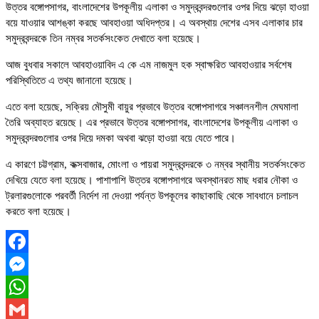
উত্তর বঙ্গোপসাগর, বাংলাদেশের উপকূলীয় এলাকা ও সমুদ্রবন্দরগুলোর ওপর দিয়ে ঝড়ো হাওয়া
বয়ে যাওয়ার আশঙ্কা করছে আবহাওয়া অধিদপ্তর। এ অবস্থায় দেশের এসব এলাকার চার
সমুদ্রবন্দরকে তিন নম্বর সতর্কসংকেত দেখাতে বলা হয়েছে।
আজ বুধবার সকালে আবহাওয়াবিদ এ কে এম নাজমুল হক স্বাক্ষরিত আবহাওয়ার সর্বশেষ
পরিস্থিতিতে এ তথ্য জানানো হয়েছে।
এতে বলা হয়েছে, সক্রিয় মৌসুমী বায়ুর প্রভাবে উত্তর বঙ্গোপসাগরে সঞ্চালনশীল মেঘমালা
তৈরি অব্যাহত রয়েছে। এর প্রভাবে উত্তর বঙ্গোপসাগর, বাংলাদেশের উপকূলীয় এলাকা ও
সমুদ্রবন্দরগুলোর ওপর দিয়ে দমকা অথবা ঝড়ো হাওয়া বয়ে যেতে পারে।
এ কারণে চট্টগ্রাম, কক্সবাজার, মোংলা ও পায়রা সমুদ্রবন্দরকে ৩ নম্বর স্থানীয় সতর্কসংকেত
দেখিয়ে যেতে বলা হয়েছে। পাশাপাশি উত্তর বঙ্গোপসাগরে অবস্থানরত মাছ ধরার নৌকা ও
ট্রলারগুলোকে পরবর্তী নির্দেশ না দেওয়া পর্যন্ত উপকূলের কাছাকাছি থেকে সাবধানে চলাচল
করতে বলা হয়েছে।
Facebook
Messenger
WhatsApp