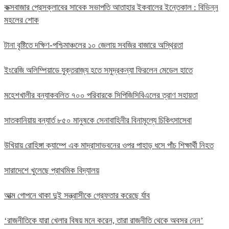
কক্সবাজার প্রেসক্লাবের সাবেক সভাপতি আতাহার ইকবালের ইন্তেকাল : বিভিন্ন
মহলের শোক
টানা বৃষ্টিতে দক্ষিণ-পশ্চিমাঞ্চলের ১০ জেলায় সবজির বাজারে অস্থিরতা
ইংরেজি অলিম্পিয়াডে যুক্তরাজ্য হতে সমুদ্রকন্যা ফিরলেন মেডেল হাতে
মহেশখালীর বন্যাকবলিত ৭০০ পরিবারকে সিপিজিসিবিএলের ত্রাণ সহায়তা
সাতকানিয়ায় বন্যার্ত ৮৫০ মানুষকে সেনাবাহিনীর বিনামূল্যে চিকিৎসাসেবা
উখিয়ায় রোহিঙ্গা ক্যাম্পে এক মাদ্রাসাভবনের ওপর পাহাড় ধসে পাঁচ শিক্ষার্থী নিহত
সারাদেশে খুলেছে প্রাথমিক বিদ্যালয়
আত্ম গোপনে থাকা দুই সন্ত্রাসীকে গ্রেফতার করেছে র্যাব
‘রাজনীতিকে যারা খেলার বিষয় মনে করেন, তারা রাজনীতি থেকে অবসর নেন’