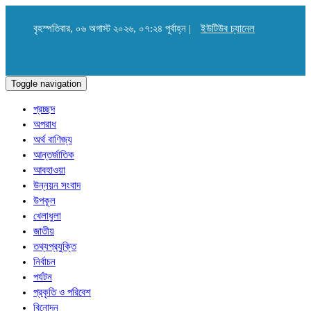
বৃহস্পতিবার, ০৬ অগাস্ট ২০২৬, ০৭:২৪ পূর্বাহ্ন |
ইউটিউব চ্যানেল
Toggle navigation
প্রচ্ছদ
অপরাধ
অর্থ বাণিজ্য
আন্তর্জাতিক
আবহাওয়া
উন্নয়ন সংবাদ
উপকূল
খেলাধুলা
জাতীয়
তথ্যপ্রযুক্তি
নির্বাচন
পর্যটন
প্রকৃতি ও পরিবেশ
বিনোদন