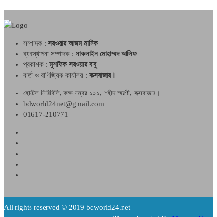
সম্পাদক :
সরওয়ার আজম মানিক
ব্যবস্থাপনা সম্পাদক :
সাকলাইন মোহাম্মদ আলিফ
প্রকাশক :
মুশফিক সরওয়ার বাবু
বার্তা ও বাণিজ্যিক কার্যালয় :
কক্সবাজার।
হোটেল নিরিবিলি, কক্ষ নম্বর ১০১, শহীদ স্মরণী, কক্সবাজার।
bdworld24net@gmail.com
01617-210771
All rights reserved © 2019 bdworld24.net