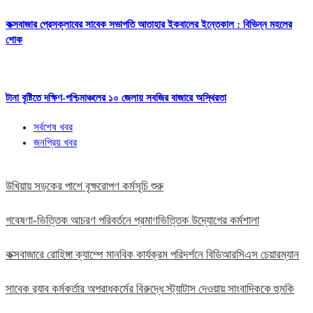
কক্সবাজার প্রেসক্লাবের সাবেক সভাপতি আতাহার ইকবালের ইন্তেকাল : বিভিন্ন মহলের
শোক
টানা বৃষ্টিতে দক্ষিণ-পশ্চিমাঞ্চলের ১০ জেলায় সবজির বাজারে অস্থিরতা
সর্বশেষ খবর
জনপ্রিয় খবর
উখিয়ায় সড়কের পাশে বৃক্ষরোপণ কর্মসূচি শুরু
গবেষণা-ভিত্তিক আচরণ পরিবর্তনে প্রমাণভিত্তিক উদ্যোগের কর্মশালা
কক্সবাজারে রোহিঙ্গা ক্যাম্পে মানবিক কার্যক্রম পরিদর্শনে বিডিআরসিএস চেয়ারম্যান
সাবেক র‍্যাব কর্মকর্তার অপরাধকর্মের বিরুদ্ধে স্ট্যাটাস দেওয়ায় সাংবাদিককে হুমকি