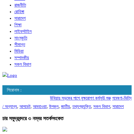
রাজনীতি
রোহিঙ্গা
সারাদেশ
শিক্ষা
লাইফস্টাইল
সাংস্কৃতি
সীমান্ত
মিডিয়া
সম্পাদকীয়
সকল বিভাগ
শিরোনাম :
উখিয়ায় সড়কের পাশে বৃক্ষরোপণ কর্মসূচি শুরু
গবেষণা-ভিত্তিক আচর
/
অন্যান্য
,
আপডেট
,
আবহাওয়া
,
উপকূল
,
জাতীয়
,
তথ্যপ্রযুক্তি
,
সকল বিভাগ
,
সারাদেশ
চার সমুদ্রবন্দরে ৩ নম্বর সতর্কসংকেত