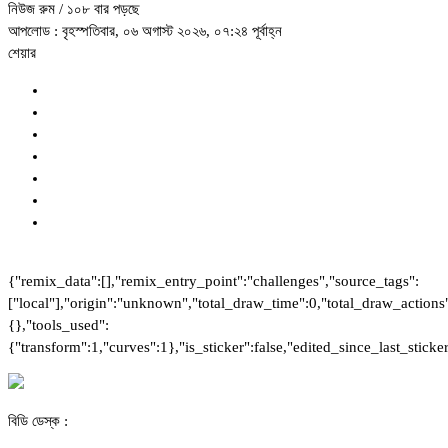
নিউজ রুম
/ ১০৮ বার পড়ছে
আপলোড : বৃহস্পতিবার, ০৬ অগাস্ট ২০২৬, ০৭:২৪ পূর্বাহ্ন
শেয়ার
{"remix_data":[],"remix_entry_point":"challenges","source_tags":
["local"],"origin":"unknown","total_draw_time":0,"total_draw_actions
{},"tools_used":
{"transform":1,"curves":1},"is_sticker":false,"edited_since_last_stick
বিডি ডেস্ক :