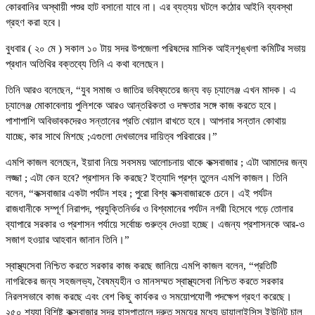
কোরবানির অস্থায়ী পশুর হাট বসানো যাবে না। এর ব্যত্যয় ঘটলে কঠোর আইনি ব্যবস্থা
গ্রহণ করা হবে।
বুধবার ( ২০ মে ) সকাল ১০ টায় সদর উপজেলা পরিষদের মাসিক আইনশৃঙ্খলা কমিটির সভায়
প্রধান অতিথির বক্তব্যে তিনি এ কথা বলেছেন।
তিনি আরও বলেছেন, “যুব সমাজ ও জাতির ভবিষ্যতের জন্য বড় চ্যালেঞ্জ এখন মাদক। এ
চ্যালেঞ্জ মোকাবেলায় পুলিশকে আরও আন্তরিকতা ও দক্ষতার সঙ্গে কাজ করতে হবে।
পাশাপাশি অবিভাবকদেরও সন্তানের প্রতি খেয়াল রাখতে হবে। আপনার সন্তান কোথায়
যাচ্ছে, কার সাথে মিশছে ;এগুলো দেখভালের দায়িত্ব পরিবারের।”
এমপি কাজল বলেছেন, ইয়াবা নিয়ে সবসময় আলোচনায় থাকে কক্সবাজার ; এটা আমাদের জন্য
লজ্জা ; এটা কেন হবে? প্রশাসন কি করছে? ইত্যাদি প্রশ্ন তুলেন এমপি কাজল। তিনি
বলেন, “কক্সবাজার একটা পর্যটন শহর ; পুরো বিশ্ব কক্সবাজারকে চেনে। এই পর্যটন
রাজধানীকে সম্পূর্ণ নিরাপদ, প্রযুক্তিনির্ভর ও বিশ্বমানের পর্যটন নগরী হিসেবে গড়ে তোলার
ব্যাপারে সরকার ও প্রশাসন পর্যায়ে সর্বোচ্চ গুরুত্ব দেওয়া হচ্ছে। এজন্য প্রশাসনকে আর-ও
সজাগ হওয়ার আহবান জানান তিনি।”
স্বাস্থ্যসেবা নিশ্চিত করতে সরকার কাজ করছে জানিয়ে এমপি কাজল বলেন, “প্রতিটি
নাগরিকের জন্য সহজলভ্য, বৈষম্যহীন ও মানসম্মত স্বাস্থ্যসেবা নিশ্চিত করতে সরকার
নিরলসভাবে কাজ করছে এবং বেশ কিছু কার্যকর ও সময়োপযোগী পদক্ষেপ গ্রহণ করেছে।
২৫০ শয্যা বিশিষ্ট কক্সবাজার সদর হাসপাতালে দ্রুত সময়ের মধ্যে ডায়ালাইসিস ইউনিট চালু