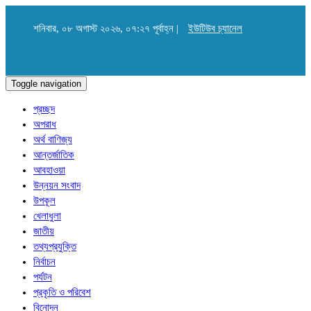
শনিবার, ০৮ অগাস্ট ২০২৬, ০৭:২৭ পূর্বাহ্ন |
ইউটিউব চ্যানেল
Toggle navigation
প্রচ্ছদ
অপরাধ
অর্থ বাণিজ্য
আন্তর্জাতিক
আবহাওয়া
উন্নয়ন সংবাদ
উপকূল
খেলাধুলা
জাতীয়
তথ্যপ্রযুক্তি
নির্বাচন
পর্যটন
প্রকৃতি ও পরিবেশ
বিনোদন