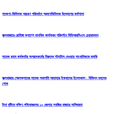
গবেষণা-ভিত্তিক আচরণ পরিবর্তনে প্রমাণভিত্তিক উদ্যোগের কর্মশালা
কক্সবাজারে রোহিঙ্গা ক্যাম্পে মানবিক কার্যক্রম পরিদর্শনে বিডিআরসিএস চেয়ারম্যান
সাবেক র‍্যাব কর্মকর্তার অপরাধকর্মের বিরুদ্ধে স্ট্যাটাস দেওয়ায় সাংবাদিককে হুমকি
কক্সবাজার প্রেসক্লাবের সাবেক সভাপতি আতাহার ইকবালের ইন্তেকাল : বিভিন্ন মহলের
শোক
টানা বৃষ্টিতে দক্ষিণ-পশ্চিমাঞ্চলের ১০ জেলায় সবজির বাজারে অস্থিরতা