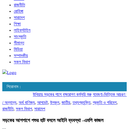
রাজনীতি
রোহিঙ্গা
সারাদেশ
শিক্ষা
লাইফস্টাইল
সাংস্কৃতি
সীমান্ত
মিডিয়া
সম্পাদকীয়
সকল বিভাগ
শিরোনাম :
উখিয়ায় সড়কের পাশে বৃক্ষরোপণ কর্মসূচি শুরু
গবেষণা-ভিত্তিক আচরণ পরিবর্
/
অন্যান্য
,
অর্থ বাণিজ্য
,
আপডেট
,
উপকূল
,
জাতীয়
,
তথ্যপ্রযুক্তি
,
প্রকৃতি ও পরিবেশ
,
রাজনীতি
,
সকল বিভাগ
,
সারাদেশ
সড়কের আশপাশে পশুর হাট বসলে আইনি ব্যবস্থা -এমপি কাজল