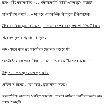
মহেশখালীর বন্যাকবলিত ৭০০ পরিবারকে সিপিজিসিবিএলের ত্রাণ সহায়তা
সাতকানিয়ায় বন্যার্ত ৮৫০ মানুষকে সেনাবাহিনীর বিনামূল্যে চিকিৎসাসেবা
উখিয়ায় রোহিঙ্গা ক্যাম্পে এক মাদ্রাসাভবনের ওপর পাহাড় ধসে পাঁচ শিক্ষার্থী নিহত
সারাদেশে খুলেছে প্রাথমিক বিদ্যালয়
আত্ম গোপনে থাকা দুই সন্ত্রাসীকে গ্রেফতার করেছে র্যাব
‘রাজনীতিকে যারা খেলার বিষয় মনে করেন, তারা রাজনীতি থেকে অবসর নেন’
উপকূল থেকে অস্ত্রসহ জলদস্যু আটক
রোহিঙ্গা আগমনের ৫ বছর আজ :প্রত্যাবাসন কতদূর?
আন্তর্জাতিক আদালতে ‘রোহিঙ্গা গনহত্যা’ মামলার কার্যক্রম তরান্বিত করতে কাজ
করছে ওআইসি