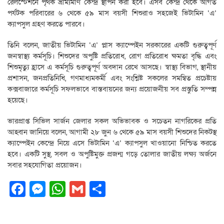
রেলস্টেশনে পৃথক ভ্রাম্যমাণ কেন্দ্র স্থাপন করা হবে। এসব কেন্দ্র থেকে আগত
পর্যটক পরিবারের ৬ থেকে ৫৯ মাস বয়সী শিশুরাও সহজেই ভিটামিন ‘এ’
ক্যাপসুল গ্রহণ করতে পারবে।
তিনি বলেন, জাতীয় ভিটামিন ‘এ’ প্লাস ক্যাম্পেইন সরকারের একটি গুরুত্বপূর্ণ
জনস্বাস্থ্য কর্মসূচি। শিশুদের অপুষ্টি প্রতিরোধ, রোগ প্রতিরোধ ক্ষমতা বৃদ্ধি এবং
শিশুমৃত্যু হ্রাসে এ কর্মসূচি গুরুত্বপূর্ণ অবদান রেখে আসছে। স্বাস্থ্য বিভাগ, স্থানীয়
প্রশাসন, জনপ্রতিনিধি, গণমাধ্যমকর্মী এবং সংশ্লিষ্ট সকলের সমন্বিত প্রচেষ্টায়
কক্সবাজারে কর্মসূচি সফলভাবে বাস্তবায়নের জন্য প্রয়োজনীয় সব প্রস্তুতি সম্পন্ন
হয়েছে।
ভারপ্রাপ্ত সিভিল সার্জন জেলার সকল অভিভাবক ও সচেতন নাগরিকের প্রতি
আহ্বান জানিয়ে বলেন, আগামী ২৮ জুন ৬ থেকে ৫৯ মাস বয়সী শিশুদের নিকটস্থ
ক্যাম্পেইন কেন্দ্রে নিয়ে এসে ভিটামিন ‘এ’ ক্যাপসুল খাওয়ানো নিশ্চিত করতে
হবে। একটি সুস্থ, সবল ও অপুষ্টিমুক্ত প্রজন্ম গড়ে তোলার জাতীয় লক্ষ্য অর্জনে
সবার সহযোগিতা প্রয়োজন।
Facebook
Messenger
WhatsApp
Gmail
Share