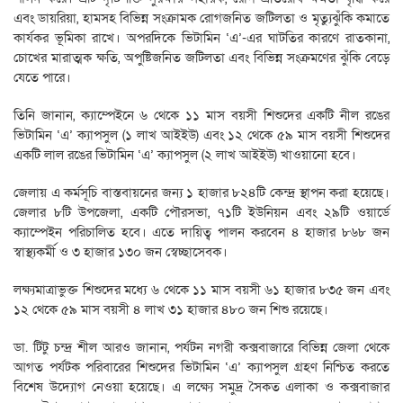
এবং ডায়রিয়া, হামসহ বিভিন্ন সংক্রামক রোগজনিত জটিলতা ও মৃত্যুঝুঁকি কমাতে
কার্যকর ভূমিকা রাখে। অপরদিকে ভিটামিন ‘এ’-এর ঘাটতির কারণে রাতকানা,
চোখের মারাত্মক ক্ষতি, অপুষ্টিজনিত জটিলতা এবং বিভিন্ন সংক্রমণের ঝুঁকি বেড়ে
যেতে পারে।
তিনি জানান, ক্যাম্পেইনে ৬ থেকে ১১ মাস বয়সী শিশুদের একটি নীল রঙের
ভিটামিন ‘এ’ ক্যাপসুল (১ লাখ আইইউ) এবং ১২ থেকে ৫৯ মাস বয়সী শিশুদের
একটি লাল রঙের ভিটামিন ‘এ’ ক্যাপসুল (২ লাখ আইইউ) খাওয়ানো হবে।
জেলায় এ কর্মসূচি বাস্তবায়নের জন্য ১ হাজার ৮২৪টি কেন্দ্র স্থাপন করা হয়েছে।
জেলার ৮টি উপজেলা, একটি পৌরসভা, ৭১টি ইউনিয়ন এবং ২৯টি ওয়ার্ডে
ক্যাম্পেইন পরিচালিত হবে। এতে দায়িত্ব পালন করবেন ৪ হাজার ৮৬৮ জন
স্বাস্থ্যকর্মী ও ৩ হাজার ১৩০ জন স্বেচ্ছাসেবক।
লক্ষ্যমাত্রাভুক্ত শিশুদের মধ্যে ৬ থেকে ১১ মাস বয়সী ৬১ হাজার ৮৩৫ জন এবং
১২ থেকে ৫৯ মাস বয়সী ৪ লাখ ৩১ হাজার ৪৮০ জন শিশু রয়েছে।
ডা. টিটু চন্দ্র শীল আরও জানান, পর্যটন নগরী কক্সবাজারে বিভিন্ন জেলা থেকে
আগত পর্যটক পরিবারের শিশুদের ভিটামিন ‘এ’ ক্যাপসুল গ্রহণ নিশ্চিত করতে
বিশেষ উদ্যোগ নেওয়া হয়েছে। এ লক্ষ্যে সমুদ্র সৈকত এলাকা ও কক্সবাজার