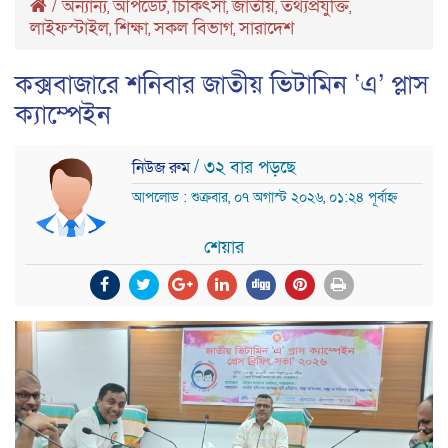
/
অন্যান্য
আপডেট
চিকিৎসা
জাতীয়
তথ্যপ্রযুক্তি
,
,
,
,
,
লাইফস্টাইল
শিক্ষা
সকল বিভাগ
সারাদেশ
,
,
,
কক্সবাজারে শনিবার জাতীয় ভিটামিন ‘এ’ প্লাস
ক্যাম্পেইন
/ ৩২ বার পড়ছে
নিউজ রুম
আপলোড : শুক্রবার, ০৭ অগাস্ট ২০২৬, ০১:২৪ পূর্বাহ্ন
শেয়ার