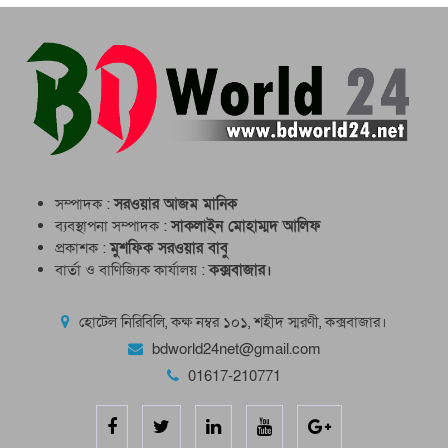
মাদ্রাসাভবনের ওপর পাহাড় ধসে পাঁচ শিক্ষার্থী নিহত
সম্পাদক :
সরওয়ার আজম মানিক
ব্যবস্থাপনা সম্পাদক :
সাকলাইন মোহাম্মদ আলিফ
প্রকাশক :
মুশফিক সরওয়ার বাবু
বার্তা ও বাণিজ্যিক কার্যালয় :
কক্সবাজার।
হোটেল নিরিবিলি, কক্ষ নম্বর ১০১, শহীদ স্মরণী, কক্সবাজার।
bdworld24net@gmail.com
01617-210771