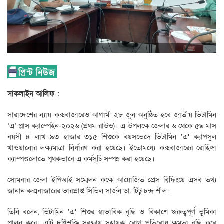
সাকলাইন আলিফ :
সারাদেশের ন্যায় কক্সবাজারেও আগামী ২৮ জুন অনুষ্ঠিত হবে জাতীয় ভিটামিন
‘এ’ প্লাস ক্যাম্পেইন-২০২৬ (প্রথম রাউন্ড)। এ উপলক্ষে জেলার ৬ থেকে ৫৯ মাস
বয়সী ৪ লাখ ৯৩ হাজার ৩১৫ শিশুকে বয়সভেদে ভিটামিন ‘এ’ ক্যাপসুল
খাওয়ানোর লক্ষ্যমাত্রা নির্ধারণ করা হয়েছে। ইতোমধ্যে কক্সবাজারের রোহিঙ্গা
ক্যাম্পগুলোতে পৃথকভাবে এ কর্মসূচি সম্পন্ন করা হয়েছে।
সোমবার জেলা ইপিআই সম্মেলন কক্ষে আয়োজিত প্রেস ব্রিফিংয়ে এসব তথ্য
জানান কক্সবাজারের ভারপ্রাপ্ত সিভিল সার্জন ডা. টিটু চন্দ্র শীল।
তিনি বলেন, ভিটামিন ‘এ’ শিশুর স্বাভাবিক বৃদ্ধি ও বিকাশে গুরুত্বপূর্ণ ভূমিকা
পালন করে। এটি দৃষ্টিশক্তি সুরক্ষায় সহায়ক, রোগ প্রতিরোধ ক্ষমতা বৃদ্ধি করে