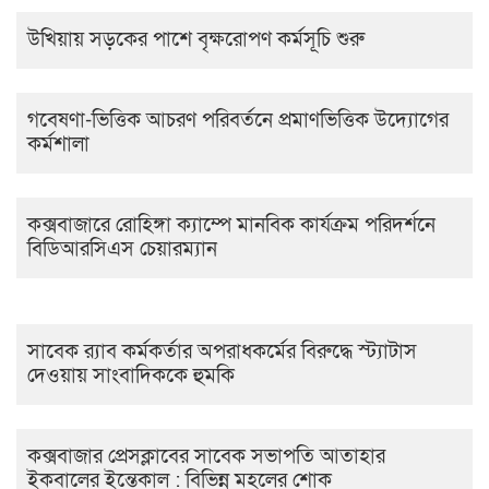
উখিয়ায় সড়কের পাশে বৃক্ষরোপণ কর্মসূচি শুরু
গবেষণা-ভিত্তিক আচরণ পরিবর্তনে প্রমাণভিত্তিক উদ্যোগের
কর্মশালা
কক্সবাজারে রোহিঙ্গা ক্যাম্পে মানবিক কার্যক্রম পরিদর্শনে
বিডিআরসিএস চেয়ারম্যান
সাবেক র‍্যাব কর্মকর্তার অপরাধকর্মের বিরুদ্ধে স্ট্যাটাস
দেওয়ায় সাংবাদিককে হুমকি
কক্সবাজার প্রেসক্লাবের সাবেক সভাপতি আতাহার
ইকবালের ইন্তেকাল : বিভিন্ন মহলের শোক