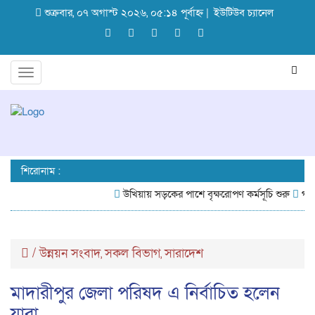
শুক্রবার, ০৭ অগাস্ট ২০২৬, ০৫:১৪ পূর্বাহ্ন |
ইউটিউব চ্যানেল
Toggle
navigation
শিরোনাম :
উখিয়ায় সড়কের পাশে বৃক্ষরোপণ কর্মসূচি শুরু
গবেষণ
/
উন্নয়ন সংবাদ
সকল বিভাগ
সারাদেশ
,
,
মাদারীপুর জেলা পরিষদ এ নির্বাচিত হলেন
যারা