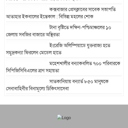
কক্সবাজার প্রেসক্লাবের সাবেক সভাপতি
আতাহার ইকবালের ইন্তেকাল : বিভিন্ন মহলের শোক
টানা বৃষ্টিতে দক্ষিণ-পশ্চিমাঞ্চলের ১০
জেলায় সবজির বাজারে অস্থিরতা
ইংরেজি অলিম্পিয়াডে যুক্তরাজ্য হতে
সমুদ্রকন্যা ফিরলেন মেডেল হাতে
মহেশখালীর বন্যাকবলিত ৭০০ পরিবারকে
সিপিজিসিবিএলের ত্রাণ সহায়তা
সাতকানিয়ায় বন্যার্ত ৮৫০ মানুষকে
সেনাবাহিনীর বিনামূল্যে চিকিৎসাসেবা
উখিয়ায় রোহিঙ্গা ক্যাম্পে এক
মাদ্রাসাভবনের ওপর পাহাড় ধসে পাঁচ শিক্ষার্থী নিহত