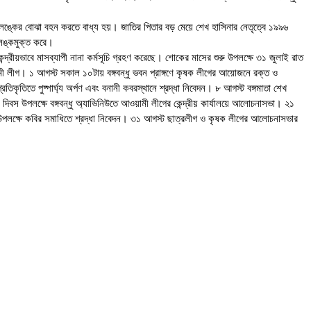
 কলঙ্কের বোঝা বহন করতে বাধ্য হয়। জাতির পিতার বড় মেয়ে শেখ হাসিনার নেতৃত্বে ১৯৯৬
কলঙ্কমুক্ত করে।
দ্রীয়ভাবে মাসব্যাপী নানা কর্মসূচি গ্রহণ করেছে। শোকের মাসের শুরু উপলক্ষে ৩১ জুলাই রাত
ামী লীগ। ১ আগস্ট সকাল ১০টায় বঙ্গবন্ধু ভবন প্রাঙ্গণে কৃষক লীগের আয়োজনে রক্ত ও
িকৃতিতে পুষ্পার্ঘ্য অর্পণ এবং বনানী কবরস্থানে শ্রদ্ধা নিবেদন। ৮ আগস্ট বঙ্গমাতা শেখ
িবস উপলক্ষে বঙ্গবন্ধু অ্যাভিনিউতে আওয়ামী লীগের কেন্দ্রীয় কার্যালয়ে আলোচনাসভা। ২১
কী উপলক্ষে কবির সমাধিতে শ্রদ্ধা নিবেদন। ৩১ আগস্ট ছাত্রলীগ ও কৃষক লীগের আলোচনাসভার