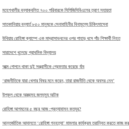
মহেশখালীর বন্যাকবলিত ৭০০ পরিবারকে সিপিজিসিবিএলের ত্রাণ সহায়তা
সাতকানিয়ায় বন্যার্ত ৮৫০ মানুষকে সেনাবাহিনীর বিনামূল্যে চিকিৎসাসেবা
উখিয়ায় রোহিঙ্গা ক্যাম্পে এক মাদ্রাসাভবনের ওপর পাহাড় ধসে পাঁচ শিক্ষার্থী নিহত
সারাদেশে খুলেছে প্রাথমিক বিদ্যালয়
আত্ম গোপনে থাকা দুই সন্ত্রাসীকে গ্রেফতার করেছে র্যাব
‘রাজনীতিকে যারা খেলার বিষয় মনে করেন, তারা রাজনীতি থেকে অবসর নেন’
উপকূল থেকে অস্ত্রসহ জলদস্যু আটক
রোহিঙ্গা আগমনের ৫ বছর আজ :প্রত্যাবাসন কতদূর?
আন্তর্জাতিক আদালতে ‘রোহিঙ্গা গনহত্যা’ মামলার কার্যক্রম তরান্বিত করতে কাজ