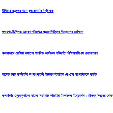
উখিয়ায় সড়কের পাশে বৃক্ষরোপণ কর্মসূচি শুরু
গবেষণা-ভিত্তিক আচরণ পরিবর্তনে প্রমাণভিত্তিক উদ্যোগের কর্মশালা
কক্সবাজারে রোহিঙ্গা ক্যাম্পে মানবিক কার্যক্রম পরিদর্শনে বিডিআরসিএস চেয়ারম্যান
সাবেক র‍্যাব কর্মকর্তার অপরাধকর্মের বিরুদ্ধে স্ট্যাটাস দেওয়ায় সাংবাদিককে হুমকি
কক্সবাজার প্রেসক্লাবের সাবেক সভাপতি আতাহার ইকবালের ইন্তেকাল : বিভিন্ন মহলের শোক