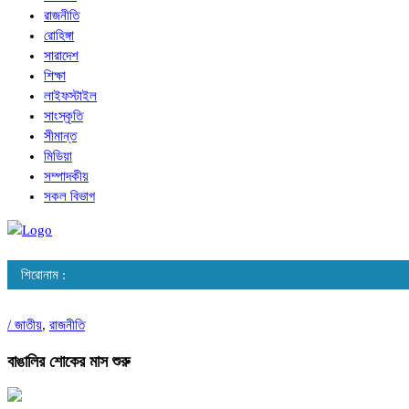
রাজনীতি
রোহিঙ্গা
সারাদেশ
শিক্ষা
লাইফস্টাইল
সাংস্কৃতি
সীমান্ত
মিডিয়া
সম্পাদকীয়
সকল বিভাগ
শিরোনাম :
/
জাতীয়
,
রাজনীতি
বাঙালির শোকের মাস শুরু