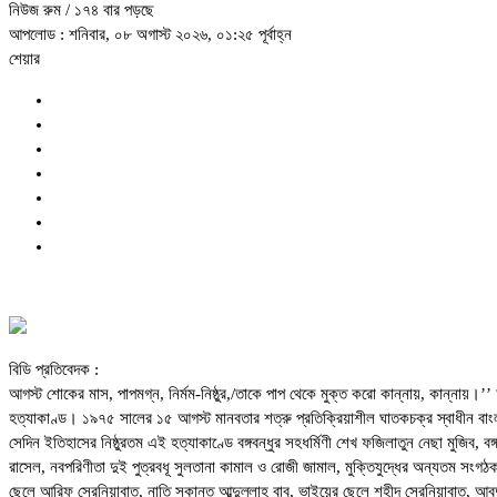
নিউজ রুম
/ ১৭৪ বার পড়ছে
আপলোড : শনিবার, ০৮ অগাস্ট ২০২৬, ০১:২৫ পূর্বাহ্ন
শেয়ার
বিডি প্রতিবেদক :
আগস্ট শোকের মাস, পাপমগ্ন, নির্মম-নিষ্ঠুর,/তাকে পাপ থেকে মুক্ত করো কান্নায়, কান্নায়।
হত্যাকাণ্ড। ১৯৭৫ সালের ১৫ আগস্ট মানবতার শত্রু প্রতিক্রিয়াশীল ঘাতকচক্র স্বাধীন বাং
সেদিন ইতিহাসের নিষ্ঠুরতম এই হত্যাকাণ্ডে বঙ্গবন্ধুর সহধর্মিণী শেখ ফজিলাতুন নেছা মুজিব, ব
রাসেল, নবপরিণীতা দুই পুত্রবধূ সুলতানা কামাল ও রোজী জামাল, মুক্তিযুদ্ধের অন্যতম সংগঠ
ছেলে আরিফ সেরনিয়াবাত, নাতি সুকান্ত আব্দুল্লাহ বাবু, ভাইয়ের ছেলে শহীদ সেরনিয়াবাত, আবদুল 