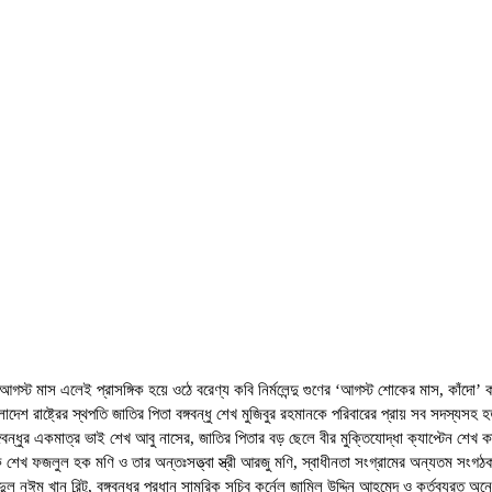
’’ আগস্ট মাস এলেই প্রাসঙ্গিক হয়ে ওঠে বরেণ্য কবি নির্মলেন্দু গুণের ‘আগস্ট শোকের মাস, 
লাদেশ রাষ্ট্রের স্থপতি জাতির পিতা বঙ্গবন্ধু শেখ মুজিবুর রহমানকে পরিবারের প্রায় সব স
ঙ্গবন্ধুর একমাত্র ভাই শেখ আবু নাসের, জাতির পিতার বড় ছেলে বীর মুক্তিযোদ্ধা ক্যাপ্টেন শেখ ক
ক শেখ ফজলুল হক মণি ও তার অন্তঃসত্ত্বা স্ত্রী আরজু মণি, স্বাধীনতা সংগ্রামের অন্যতম সংগঠ
নঈম খান রিন্টু, বঙ্গবন্ধুর প্রধান সামরিক সচিব কর্নেল জামিল উদ্দিন আহমেদ ও কর্তব্যরত অনেক 