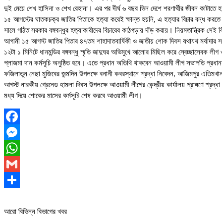
দুই মেয়ে শেখ হাসিনা ও শেখ রেহানা। এর পর দীর্ঘ ৬ বছর ভিন দেশে শরণার্থীর জীবন কাটাতে 
১৫ আগস্টের ঘাতকচক্র জাতির পিতাকে হত্যা করেই ক্ষান্ত হয়নি, এ হত্যার বিচার বন্ধ করতে
সালে গঠিত সরকার বঙ্গবন্ধুর হত্যাকারীদের বিচারের কাঠগড়ায় দাঁড় করায়। নিয়মতান্ত্রিক সেই
আগামী ১৫ আগস্ট জাতির পিতার ৪৭তম শাহাদাতবার্ষিকী ও জাতীয় শোক দিবস যথাযথ মর্যাদার সঙ্গ
১২টা ১ মিনিটে ধানমন্ডির বঙ্গবন্ধু স্মৃতি জাদুঘর অভিমুখে আলোর মিছিল করে স্বেচ্ছাসেব
প্লাজমা দান কর্মসূচি অনুষ্ঠিত হবে। এতে প্রধান অতিথি থাকবেন আওয়ামী লীগ সভাপতি প্রধানমন্
ফজিলাতুন নেছা মুজিবের জন্মদিন উপলক্ষে বনানী কবরস্থানে শ্রদ্ধা নিবেদন, আজিমপুর এতিম
আগস্ট নারকীয় গ্রেনেড হামলা দিবস উপলক্ষে আওয়ামী লীগের কেন্দ্রীয় কার্যালয় প্রাঙ্গণে 
মধ্য দিয়ে শোকের মাসের কর্মসূচি শেষ করবে আওয়ামী লীগ।
Facebook
Messenger
WhatsApp
Gmail
Share
আরো বিভিন্ন বিভাগের খবর