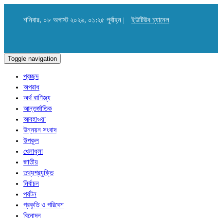
শনিবার, ০৮ অগাস্ট ২০২৬, ০১:২৫ পূর্বাহ্ন |
ইউটিউব চ্যানেল
Toggle navigation
প্রচ্ছদ
অপরাধ
অর্থ বাণিজ্য
আন্তর্জাতিক
আবহাওয়া
উন্নয়ন সংবাদ
উপকূল
খেলাধুলা
জাতীয়
তথ্যপ্রযুক্তি
নির্বাচন
পর্যটন
প্রকৃতি ও পরিবেশ
বিনোদন