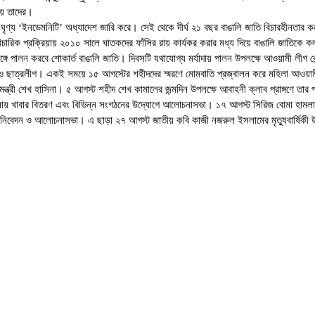
হয় তাদের।
 ঘৃণ্য ‘ইনডেমনিটি’ অধ্যাদেশ জারি করে। সেই থেকে দীর্ঘ ২১ বছর বাঙালি জাতি বিচারহীনতার
 বিচারিক প্রক্রিয়ায় ২০১০ সালে ঘাতকদের ফাঁসির রায় কার্যকর করার মধ্য দিয়ে বাঙালি জাতিকে 
ে পালন করবে শোকার্ত বাঙালি জাতি। দিবসটি যথাযোগ্য মর্যাদায় পালন উপলক্ষে আওয়ামী লীগ কেন্
ক লীগ ও ছাত্রলীগ। একই সময়ে ১৫ আগস্টের শহীদদের স্মরণে মোমবাতি প্রজ্বালন করে মহিলা আওয়
ত্রী শেখ হাসিনা। ৫ আগস্ট শহীদ শেখ কামালের জন্মদিন উপলক্ষে আবাহনী ক্লাব প্রাঙ্গণে তার প্রত
খানায় খাবার বিতরণ এবং বিভিন্ন সংগঠনের উদ্যোগে আলোচনাসভা। ১৭ আগস্ট সিরিজ বোমা হামলা দ
শ্রদ্ধা নিবেদন ও আলোচনাসভা। এ ছাড়া ২৭ আগস্ট জাতীয় কবি কাজী নজরুল ইসলামের মৃত্যুবার্ষি