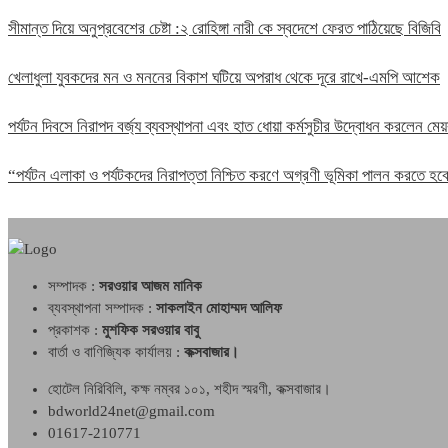
সীমান্ত দিয়ে অনুপ্রবেশের চেষ্টা :২ রোহিঙ্গা নারী কে স্বদেশে ফেরত পাঠিয়েছে বিজিবি
খেলাধুলা যুবকদের মন ও মননের বিকাশ ঘটিয়ে অপরাধ থেকে দূরে রাখে-এমপি আশেক
পর্যটন দিবসে নিরাপদ বর্জ্য ব্যবস্থাপনা এবং হাত ধোয়া কর্মসুচীর উদ্বোধন করলেন মেয়
“পর্যটন এলাকা ও পর্যটকদের নিরাপত্তা নিশ্চিত করণে অগ্রণী ভূমিকা পালন করতে 
সম্পাদক :
সরওয়ার আজম মানিক
ব্যবস্থাপনা সম্পাদক :
সাকলাইন মোহাম্মদ আলিফ
প্রকাশক :
মুশফিক সরওয়ার বাবু
বার্তা ও বাণিজ্যিক কার্যালয় :
কক্সবাজার।
হোটেল নিরিবিলি, কক্ষ নম্বর ১০১, শহীদ স্মরণী, কক্সবাজার।
bdworld24net@gmail.com
01617-210771