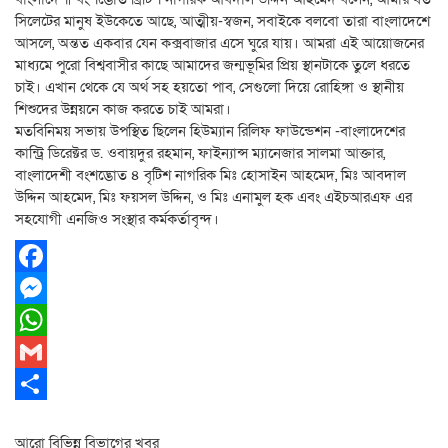
সিলেটের মানুষ ইউকেতে আছে, আত্মীয়-স্বজন, সবাইকে বলবো তারা বাংলাদেশে
আসলে, অন্তত একবার যেন কক্সবাজার এসে ঘুরে যায়। আমরা এই আয়োজনের
মাধ্যমে পুরো বিশ্ববাসীর কাছে আমাদের জন্মভূমির প্রিয় স্থানটাকে তুলে ধরতে
চাই। এখান থেকে যে অর্থ সহ হয়তো পাব, সেগুলো দিয়ে রোহিঙ্গা ও স্থানীয়
শিশুদের উন্নয়নে কাজ করতে চাই আমরা।
মতবিনিময় সভায় উপস্থিত ছিলেন হিউম্যান রিলিফ ফাউন্ডেশন -বাংলাদেশের
কান্ট্রি ডিরেক্টর ড. ওবায়দুর রহমান, ফাইন্যান্স ম্যানেজার সালমা আক্তার,
বাংলাদেশী বংশদ্ভোত ৪ বৃটিশ নাগরিক মিঃ হোসাইন আহমেদ, মিঃ আবদাল
উদ্দিন আহমেদ, মিঃ ফয়সল উদ্দিন, ও মিঃ এনামুল হক এবং এইচআরএফ এর
সহযোগী এনজিও সংস্থার কর্মকর্তাবৃন্দ।
Facebook
Messenger
WhatsApp
Gmail
Share
আরো বিভিন্ন বিভাগের খবর