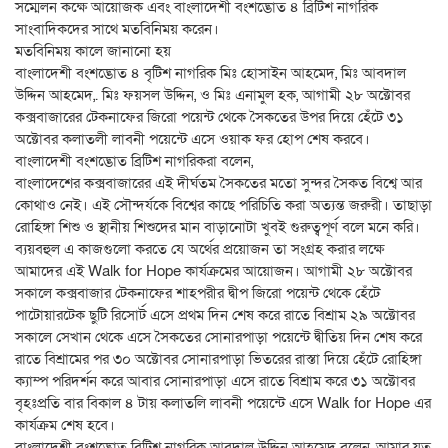
সম্মেলন কক্ষে আয়োজক এবং বাংলাদেশী বংশদ্ভোত ৪ ব্রিটিশ নাগরিক
সাংবাদিকদের সাথে মতবিনিময় করেন।
মতবিনিময় কালে জানানো হয়
বাংলাদেশী বংশদ্ভোত ৪ বৃটিশ নাগরিক মিঃ হোসাইন আহমেদ, মিঃ আবদাল
উদ্দিন আহমেদ,. মিঃ ফয়সল উদ্দিন, ও মিঃ এনামুল হক, আগামী ২৮ অক্টোবর
কক্সবাজারের টেকনাফের জিরো পয়েন্ট থেকে সৈকতের উপর দিয়ে হেঁটে ৩১
অক্টোবর কলাতলী লাবনী পয়েন্টে এসে ওয়াক ফর হোপ শেষ করবে।
বাংলাদেশী বংশদ্ভোত ব্রিটিশ নাগরিকরা বলেন,
বাংলাদেশের কক্সবাজারের এই দীর্ঘতম সৈকতের মতো সুন্দর সৈকত বিশ্বে আর
কোথাও নেই। এই সৌন্দর্যকে বিশ্বের কাছে পরিচিতি করা অত্যন্ত জরুরী। তাছাড়া
রোহিঙ্গা শিশু ও স্থানীয় শিশুদের মান বাড়ানোটা খুবই গুরুত্বপূর্ণ বলে মনে করি।
ব্যয়বহুল এ কাজগুলো করতে যে অর্থের প্রয়োজন তা সংগ্রহ করার লক্ষে
আমাদের এই Walk for Hope কার্যক্রমের আয়োজন। আগামী ২৮ অক্টোবর
সকালে কক্সবাজার টেকনাফের শাহপরীর দ্বীপ জিরো পয়েন্ট থেকে হেঁটে
পাটোয়ারটেক ছুটি রিসোর্ট এসে প্রথম দিন শেষ করে রাতে বিশ্রাম ২৯ অক্টোবর
সকালে সেখান থেকে এসে সৈকতের সোনারপাড়া পয়েন্টে দ্বীতিয় দিন শেষ করে
রাতে বিশ্রামের পর ৩০ অক্টোবর সোনারপাড়া ভিতরের রাস্তা দিয়ে হেঁটে রোহিঙ্গা
ক্যাম্প পরিদর্শন করে আবার সোনারপাড়া এসে রাতে বিশ্রাম করে ৩১ অক্টোবর
বৃহঃপ্রতি বার বিকাল ৪ টায় কলাতলি লাবনী পয়েন্টে এসে Walk for Hope এর
কার্যক্রম শেষ হবে।
বাংলাদেশী বংশদ্ভোত ব্রিটিশ নাগরিক আবদাল উদ্দিন আহমেদ বলেন, আমার যত