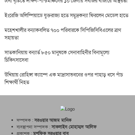
টানা বৃষ্টিতে দক্ষিণ-পশ্চিমাঞ্চলের ১০ জেলায় সবজির বাজারে অস্থিরতা
ইংরেজি অলিম্পিয়াডে যুক্তরাজ্য হতে সমুদ্রকন্যা ফিরলেন মেডেল হাতে
মহেশখালীর বন্যাকবলিত ৭০০ পরিবারকে সিপিজিসিবিএলের ত্রাণ
সহায়তা
সাতকানিয়ায় বন্যার্ত ৮৫০ মানুষকে সেনাবাহিনীর বিনামূল্যে
চিকিৎসাসেবা
উখিয়ায় রোহিঙ্গা ক্যাম্পে এক মাদ্রাসাভবনের ওপর পাহাড় ধসে পাঁচ
শিক্ষার্থী নিহত
সম্পাদক :
সরওয়ার আজম মানিক
ব্যবস্থাপনা সম্পাদক :
সাকলাইন মোহাম্মদ আলিফ
প্রকাশক :
মুশফিক সরওয়ার বাবু