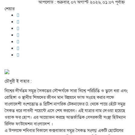
আপলোড : শুক্রবার, ০৭ অগাস্ট ২০২৬, ০১:০৭ পূর্বাহ্ন
শেয়ার
চৌধুরী ই বাহার :
বিশ্বের দীর্ঘতম সমুদ্র সৈকতের সৌন্দর্যকে সারা বিশ্বে পরিচিতি ও তুলে ধরা এবং
রোহিঙ্গা ও স্থানীয় শিশুদের জীবন মান উন্নয়নে ফান্ড সংগ্রহ করার লক্ষে
বাংলাদেশী বংশদ্ভোত ৪ ব্রিটিশ নাগরিক টেকনাফের 0. থেকে পায়ে হেঁটে সমুদ্র
সৈকত ধরে লাবনী পয়েন্টে এসে শেষ করবেন। এই যাত্রার নাম দেওয়া হয়েছে
ওয়াক ফর হোপ। এর আয়োজন করছে আন্তর্জাতিক বেসরকারী সংস্থা হিউম্যান
রিলিফ ফাউন্ডেশন বাংলাদেশ ।
এ উপলক্ষে শনিবার বিকালে কক্সবাজার সমুদ্র সৈকত সংলগ্ন একটি হোটেলের