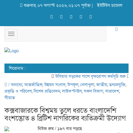
শুক্রবার, ০৭ অগাস্ট ২০২৬, ০১:০৭ পূর্বাহ্ন |
ইউটিউব চ্যানেল
Toggle
navigation
শিরোনাম :
উখিয়ায় সড়কের পাশে বৃক্ষরোপণ কর্মসূচি শুরু
গবে
/
অন্যান্য
,
আন্তর্জাতিক
,
উন্নয়ন সংবাদ
,
উপকূল
,
খেলাধুলা
,
জাতীয়
,
তথ্যপ্রযুক্তি
,
প্রকৃতি ও পরিবেশ
,
বিশেষ প্রতিবেদন
,
লাইফস্টাইল
,
সকল বিভাগ
,
সারাদেশ
,
সীমান্ত
কক্সবাজারকে বিশ্বময় তুলে ধরতে বাংলাদেশি
বংশদ্ভোত ৪ ব্রিটিশ নাগরিকের ব্যতিক্রমী উদ্যোগ
নিউজ রুম
/ ১৯৭ বার পড়ছে