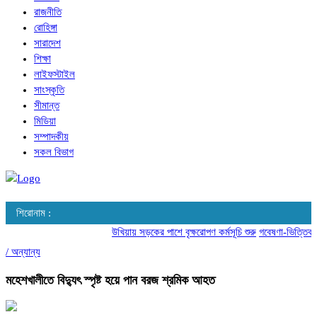
রাজনীতি
রোহিঙ্গা
সারাদেশ
শিক্ষা
লাইফস্টাইল
সাংস্কৃতি
সীমান্ত
মিডিয়া
সম্পাদকীয়
সকল বিভাগ
শিরোনাম :
উখিয়ায় সড়কের পাশে বৃক্ষরোপণ কর্মসূচি শুরু
গবেষণা-ভিত্তিক আচ
/
অন্যান্য
মহেশখালীতে বিদ্যুৎ স্পৃষ্ট হয়ে পান বরজ শ্রমিক আহত