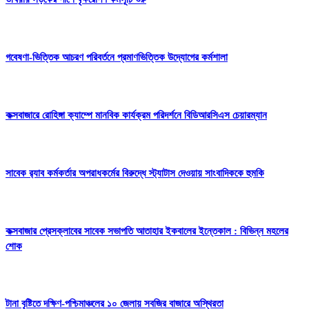
গবেষণা-ভিত্তিক আচরণ পরিবর্তনে প্রমাণভিত্তিক উদ্যোগের কর্মশালা
কক্সবাজারে রোহিঙ্গা ক্যাম্পে মানবিক কার্যক্রম পরিদর্শনে বিডিআরসিএস চেয়ারম্যান
সাবেক র‍্যাব কর্মকর্তার অপরাধকর্মের বিরুদ্ধে স্ট্যাটাস দেওয়ায় সাংবাদিককে হুমকি
কক্সবাজার প্রেসক্লাবের সাবেক সভাপতি আতাহার ইকবালের ইন্তেকাল : বিভিন্ন মহলের
শোক
টানা বৃষ্টিতে দক্ষিণ-পশ্চিমাঞ্চলের ১০ জেলায় সবজির বাজারে অস্থিরতা