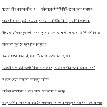
মহেশখালীর বন্যাকবলিত ৭০০ পরিবারকে সিপিজিসিবিএলের ত্রাণ সহায়তা
সাতকানিয়ায় বন্যার্ত ৮৫০ মানুষকে সেনাবাহিনীর বিনামূল্যে চিকিৎসাসেবা
উখিয়ায় রোহিঙ্গা ক্যাম্পে এক মাদ্রাসাভবনের ওপর পাহাড় ধসে পাঁচ শিক্ষার্থী নিহত
সারাদেশে খুলেছে প্রাথমিক বিদ্যালয়
আত্ম গোপনে থাকা দুই সন্ত্রাসীকে গ্রেফতার করেছে র্যাব
‘রাজনীতিকে যারা খেলার বিষয় মনে করেন, তারা রাজনীতি থেকে অবসর নেন’
উপকূল থেকে অস্ত্রসহ জলদস্যু আটক
রোহিঙ্গা আগমনের ৫ বছর আজ :প্রত্যাবাসন কতদূর?
আন্তর্জাতিক আদালতে ‘রোহিঙ্গা গনহত্যা’ মামলার কার্যক্রম তরান্বিত করতে কাজ