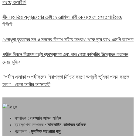
করছে ওআইসি
সীমান্ত দিয়ে অনুপ্রবেশের চেষ্টা :২ রোহিঙ্গা নারী কে স্বদেশে ফেরত পাঠিয়েছে
বিজিবি
খেলাধুলা যুবকদের মন ও মননের বিকাশ ঘটিয়ে অপরাধ থেকে দূরে রাখে-এমপি আশেক
পর্যটন দিবসে নিরাপদ বর্জ্য ব্যবস্থাপনা এবং হাত ধোয়া কর্মসুচীর উদ্বোধন করলেন
মেয়র মুজিব
“পর্যটন এলাকা ও পর্যটকদের নিরাপত্তা নিশ্চিত করণে অগ্রণী ভূমিকা পালন করতে
হবে” –জেলা আমীর আনোয়ারী
সম্পাদক :
সরওয়ার আজম মানিক
ব্যবস্থাপনা সম্পাদক :
সাকলাইন মোহাম্মদ আলিফ
প্রকাশক :
মুশফিক সরওয়ার বাবু