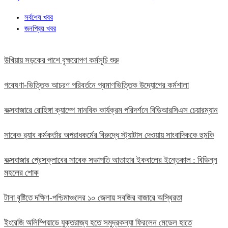
সর্বশেষ খবর
জনপ্রিয় খবর
উখিয়ায় সড়কের পাশে বৃক্ষরোপণ কর্মসূচি শুরু
গবেষণা-ভিত্তিক আচরণ পরিবর্তনে প্রমাণভিত্তিক উদ্যোগের কর্মশালা
কক্সবাজারে রোহিঙ্গা ক্যাম্পে মানবিক কার্যক্রম পরিদর্শনে বিডিআরসিএস চেয়ারম্যান
সাবেক র‍্যাব কর্মকর্তার অপরাধকর্মের বিরুদ্ধে স্ট্যাটাস দেওয়ায় সাংবাদিককে হুমকি
কক্সবাজার প্রেসক্লাবের সাবেক সভাপতি আতাহার ইকবালের ইন্তেকাল : বিভিন্ন
মহলের শোক
টানা বৃষ্টিতে দক্ষিণ-পশ্চিমাঞ্চলের ১০ জেলায় সবজির বাজারে অস্থিরতা
ইংরেজি অলিম্পিয়াডে যুক্তরাজ্য হতে সমুদ্রকন্যা ফিরলেন মেডেল হাতে