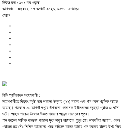
নিউজ রুম
/ ১৭১ বার পড়ছে
আপলোড : শুক্রবার, ০৭ অগাস্ট ২০২৬, ০২:৩৪ অপরাহ্ন
শেয়ার
বিডি প্রতিবেদক মহেশখালী :
মহেশখালীতে বিদ্যুৎ স্পৃষ্ট হয়ে শাকের উল্লাহ (২২) নামের এক পান বরজ শ্রমিক আহত
হয়েছে। গতকাল ২৩ আগস্ট দুপুরে উপজেলা হোয়ানক ইউনিয়নের বড়ছড়া গ্রামে এ ঘটনা
ঘটে। আহত শাকের উল্লাহ উক্ত গ্রামের আব্দুল মালেকের পুত্র।
পান বরজের মালিক বড়ছড়া গ্রামের মৃত আবুল হাসেমের পুত্র মোঃ জাকারিয়া জানান, একই
গ্রামের মৃত মৌঃ সিদ্দিক আহমদের পুত্র ফরিদুল আলম আমার পান বরজের চালের উপর দিয়ে