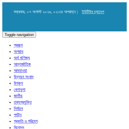
শুক্রবার, ০৭ অগাস্ট ২০২৬, ০২:৩৪ অপরাহ্ন |
ইউটিউব চ্যানেল
Toggle navigation
প্রচ্ছদ
অপরাধ
অর্থ বাণিজ্য
আন্তর্জাতিক
আবহাওয়া
উন্নয়ন সংবাদ
উপকূল
খেলাধুলা
জাতীয়
তথ্যপ্রযুক্তি
নির্বাচন
পর্যটন
প্রকৃতি ও পরিবেশ
বিনোদন