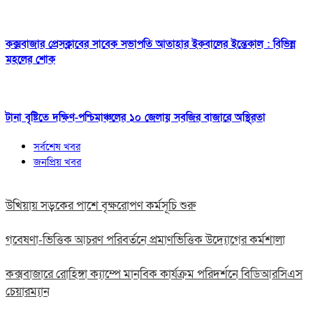
কক্সবাজার প্রেসক্লাবের সাবেক সভাপতি আতাহার ইকবালের ইন্তেকাল : বিভিন্ন
মহলের শোক
টানা বৃষ্টিতে দক্ষিণ-পশ্চিমাঞ্চলের ১০ জেলায় সবজির বাজারে অস্থিরতা
সর্বশেষ খবর
জনপ্রিয় খবর
উখিয়ায় সড়কের পাশে বৃক্ষরোপণ কর্মসূচি শুরু
গবেষণা-ভিত্তিক আচরণ পরিবর্তনে প্রমাণভিত্তিক উদ্যোগের কর্মশালা
কক্সবাজারে রোহিঙ্গা ক্যাম্পে মানবিক কার্যক্রম পরিদর্শনে বিডিআরসিএস
চেয়ারম্যান