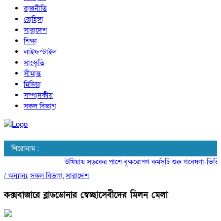
রাজনীতি
রোহিঙ্গা
সারাদেশ
শিক্ষা
লাইফস্টাইল
সাংস্কৃতি
সীমান্ত
মিডিয়া
সম্পাদকীয়
সকল বিভাগ
শিরোনাম :
উখিয়ায় সড়কের পাশে বৃক্ষরোপণ কর্মসূচি শুরু
গবেষণা-ভিত্তিক 
/
অন্যান্য
,
সকল বিভাগ
,
সারাদেশ
কক্সবাজারে ব্লাডডোনার স্বেচ্ছাসেবীদের মিলন মেলা