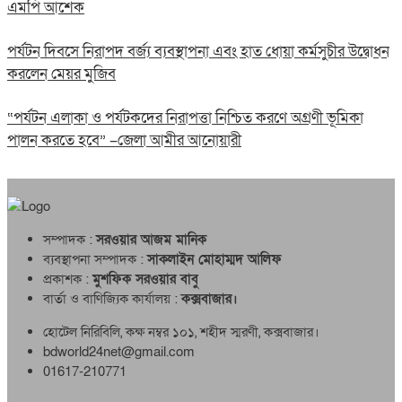
এমপি আশেক
পর্যটন দিবসে নিরাপদ বর্জ্য ব্যবস্থাপনা এবং হাত ধোয়া কর্মসুচীর উদ্বোধন
করলেন মেয়র মুজিব
“পর্যটন এলাকা ও পর্যটকদের নিরাপত্তা নিশ্চিত করণে অগ্রণী ভূমিকা
পালন করতে হবে” –জেলা আমীর আনোয়ারী
সম্পাদক :
সরওয়ার আজম মানিক
ব্যবস্থাপনা সম্পাদক :
সাকলাইন মোহাম্মদ আলিফ
প্রকাশক :
মুশফিক সরওয়ার বাবু
বার্তা ও বাণিজ্যিক কার্যালয় :
কক্সবাজার।
হোটেল নিরিবিলি, কক্ষ নম্বর ১০১, শহীদ স্মরণী, কক্সবাজার।
bdworld24net@gmail.com
01617-210771