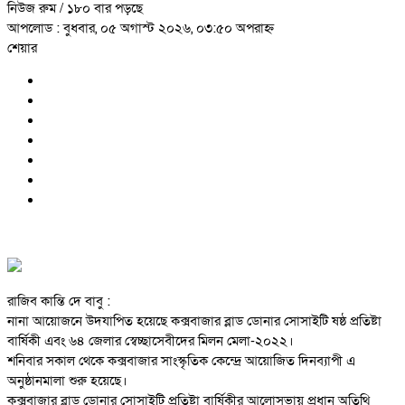
নিউজ রুম
/ ১৮০ বার পড়ছে
আপলোড : বুধবার, ০৫ অগাস্ট ২০২৬, ০৩:৫০ অপরাহ্ন
শেয়ার
রাজিব কান্তি দে বাবু :
নানা আয়োজনে উদযাপিত হয়েছে কক্সবাজার ব্লাড ডোনার সোসাইটি ষষ্ঠ প্রতিষ্টা
বার্ষিকী এবং ৬৪ জেলার স্বেচ্ছাসেবীদের মিলন মেলা-২০২২।
শনিবার সকাল থেকে কক্সবাজার সাংস্কৃতিক কেন্দ্রে আয়োজিত দিনব্যাপী এ
অনুষ্ঠানমালা শুরু হয়েছে।
কক্সবাজার ব্লাড ডোনার সোসাইটি প্রতিষ্টা বার্ষিকীর আলোসভায় প্রধান অতিথি