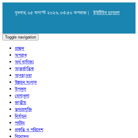
বুধবার, ০৫ অগাস্ট ২০২৬, ০৩:৫০ অপরাহ্ন |
ইউটিউব চ্যানেল
Toggle navigation
প্রচ্ছদ
অপরাধ
অর্থ বাণিজ্য
আন্তর্জাতিক
আবহাওয়া
উন্নয়ন সংবাদ
উপকূল
খেলাধুলা
জাতীয়
তথ্যপ্রযুক্তি
নির্বাচন
পর্যটন
প্রকৃতি ও পরিবেশ
বিনোদন