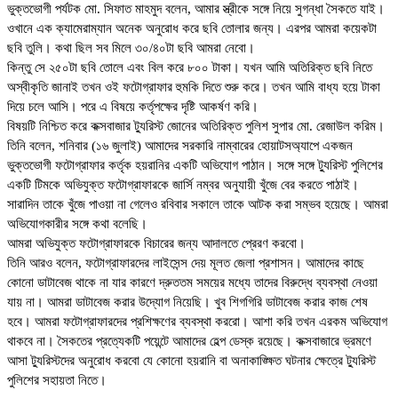
ভুক্তভোগী পর্যটক মো. সিফাত মাহমুদ বলেন, আমার স্ত্রীকে সঙ্গে নিয়ে সুগন্ধা সৈকতে যাই।
ওখানে এক ক্যামেরাম্যান অনেক অনুরোধ করে ছবি তোলার জন্য। এরপর আমরা কয়েকটা
ছবি তুলি। কথা ছিল সব মিলে ৩০/৪০টা ছবি আমরা নেবো।
কিন্তু সে ২৫০টা ছবি তোলে এবং বিল করে ৮০০ টাকা। যখন আমি অতিরিক্ত ছবি নিতে
অস্বীকৃতি জানাই তখন ওই ফটোগ্রাফার হুমকি দিতে শুরু করে। তখন আমি বাধ্য হয়ে টাকা
দিয়ে চলে আসি। পরে এ বিষয়ে কর্তৃপক্ষের দৃষ্টি আকর্ষণ করি।
বিষয়টি নিশ্চিত করে কক্সবাজার ট্যুরিস্ট জোনের অতিরিক্ত পুলিশ সুপার মো. রেজাউল করিম।
তিনি বলেন, শনিবার (১৬ জুলাই) আমাদের সরকারি নাম্বারের হোয়াটসঅ্যাপে একজন
ভুক্তভোগী ফটোগ্রাফার কর্তৃক হয়রানির একটি অভিযোগ পাঠান। সঙ্গে সঙ্গে ট্যুরিস্ট পুলিশের
একটি টিমকে অভিযুক্ত ফটোগ্রাফারকে জার্সি নম্বর অনুযায়ী খুঁজে বের করতে পাঠাই।
সারাদিন তাকে খুঁজে পাওয়া না গেলেও রবিবার সকালে তাকে আটক করা সম্ভব হয়েছে। আমরা
অভিযোগকারীর সঙ্গে কথা বলেছি।
আমরা অভিযুক্ত ফটোগ্রাফারকে বিচারের জন্য আদালতে প্রেরণ করবো।
তিনি আরও বলেন, ফটোগ্রাফারদের লাইসেন্স দেয় মূলত জেলা প্রশাসন। আমাদের কাছে
কোনো ডাটাবেজ থাকে না যার কারণে দ্রুততম সময়ের মধ্যে তাদের বিরুদ্ধে ব্যবস্থা নেওয়া
যায় না। আমরা ডাটাবেজ করার উদ্যোগ নিয়েছি। খুব শিগগিরি ডাটাবেজ করার কাজ শেষ
হবে। আমরা ফটোগ্রাফারদের প্রশিক্ষণের ব্যবস্থা কররো। আশা করি তখন এরকম অভিযোগ
থাকবে না। সৈকতের প্রত্যেকটি পয়েন্টে আমাদের হেল্প ডেস্ক রয়েছে। কক্সবাজারে ভ্রমণে
আসা ট্যুরিস্টদের অনুরোধ করবো যে কোনো হয়রানি বা অনাকাঙ্ক্ষিত ঘটনার ক্ষেত্রে ট্যুরিস্ট
পুলিশের সহায়তা নিতে।