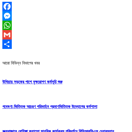
Facebook
Messenger
WhatsApp
Gmail
Share
আরো বিভিন্ন বিভাগের খবর
উখিয়ায় সড়কের পাশে বৃক্ষরোপণ কর্মসূচি শুরু
গবেষণা-ভিত্তিক আচরণ পরিবর্তনে প্রমাণভিত্তিক উদ্যোগের কর্মশালা
কক্সবাজারে রোহিঙ্গা ক্যাম্পে মানবিক কার্যক্রম পরিদর্শনে বিডিআরসিএস চেয়ারম্যান