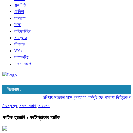
রাজনীতি
রোহিঙ্গা
সারাদেশ
শিক্ষা
লাইফস্টাইল
সাংস্কৃতি
সীমান্ত
মিডিয়া
সম্পাদকীয়
সকল বিভাগ
শিরোনাম :
উখিয়ায় সড়কের পাশে বৃক্ষরোপণ কর্মসূচি শুরু
গবেষণা-ভিত্তিক আচরণ 
/
অন্যান্য
,
সকল বিভাগ
,
সারাদেশ
পর্যটক হয়রানি : ফটোগ্রাফার আটক