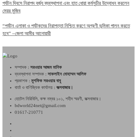
পর্যটন দিবসে নিরাপদ বর্জ্য ব্যবস্থাপনা এবং হাত ধোয়া কর্মসুচীর উদ্বোধন করলেন
মেয়র মুজিব
“পর্যটন এলাকা ও পর্যটকদের নিরাপত্তা নিশ্চিত করণে অগ্রণী ভূমিকা পালন করতে
হবে” –জেলা আমীর আনোয়ারী
সম্পাদক :
সরওয়ার আজম মানিক
ব্যবস্থাপনা সম্পাদক :
সাকলাইন মোহাম্মদ আলিফ
প্রকাশক :
মুশফিক সরওয়ার বাবু
বার্তা ও বাণিজ্যিক কার্যালয় :
কক্সবাজার।
হোটেল নিরিবিলি, কক্ষ নম্বর ১০১, শহীদ স্মরণী, কক্সবাজার।
bdworld24net@gmail.com
01617-210771