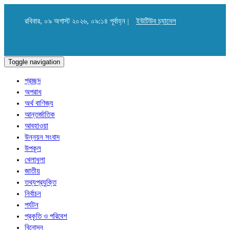
রবিবার, ০৯ অগাস্ট ২০২৬, ০৯:১৪ পূর্বাহ্ন |
ইউটিউব চ্যানেল
Toggle navigation
প্রচ্ছদ
অপরাধ
অর্থ বাণিজ্য
আন্তর্জাতিক
আবহাওয়া
উন্নয়ন সংবাদ
উপকূল
খেলাধুলা
জাতীয়
তথ্যপ্রযুক্তি
নির্বাচন
পর্যটন
প্রকৃতি ও পরিবেশ
বিনোদন