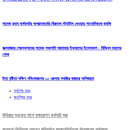
সাবেক র‍্যাব কর্মকর্তার অপরাধকর্মের বিরুদ্ধে স্ট্যাটাস দেওয়ায় সাংবাদিককে হুমকি
কক্সবাজার প্রেসক্লাবের সাবেক সভাপতি আতাহার ইকবালের ইন্তেকাল : বিভিন্ন মহলের
শোক
টানা বৃষ্টিতে দক্ষিণ-পশ্চিমাঞ্চলের ১০ জেলায় সবজির বাজারে অস্থিরতা
সর্বশেষ খবর
জনপ্রিয় খবর
উখিয়ায় সড়কের পাশে বৃক্ষরোপণ কর্মসূচি শুরু
গবেষণা-ভিত্তিক আচরণ পরিবর্তনে প্রমাণভিত্তিক উদ্যোগের কর্মশালা