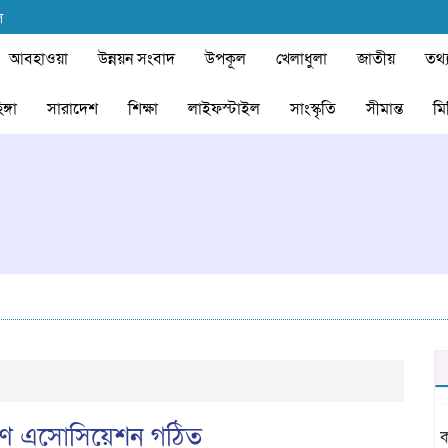
ল
আবহাওয়া
উন্নয়ন সংবাদ
উপকূল
খেলাধুলা
জাতীয়
তথ্য
ঙ্গা
সারাদেশ
শিক্ষা
লাইফস্টাইল
সাংস্কৃতি
সীমান্ত
মি
্যাণ এসোসিয়েশন গঠিত
ক