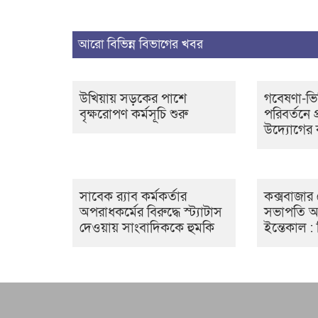
আরো বিভিন্ন বিভাগের খবর
উখিয়ায় সড়কের পাশে
গবেষণা-ভি
বৃক্ষরোপণ কর্মসূচি শুরু
পরিবর্তনে প
উদ্যোগের 
সাবেক র‍্যাব কর্মকর্তার
কক্সবাজার 
অপরাধকর্মের বিরুদ্ধে স্ট্যাটাস
সভাপতি আ
দেওয়ায় সাংবাদিককে হুমকি
ইন্তেকাল :