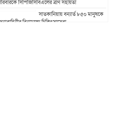
রিবারকে সিপিজিসিবিএলের ত্রাণ সহায়তা
সাতকানিয়ায় বন্যার্ত ৮৫০ মানুষকে
েনাবাহিনীর বিনামূল্যে চিকিৎসাসেবা
উখিয়ায় রোহিঙ্গা ক্যাম্পে এক
মাদ্রাসাভবনের ওপর পাহাড় ধসে
পাঁচ শিক্ষার্থী নিহত