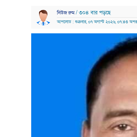
/ ৩০৪ বার পড়ছে
নিউজ রুম
আপলোড : শুক্রবার, ০৭ অগাস্ট ২০২৬, ০৭:৪৩ অপরা