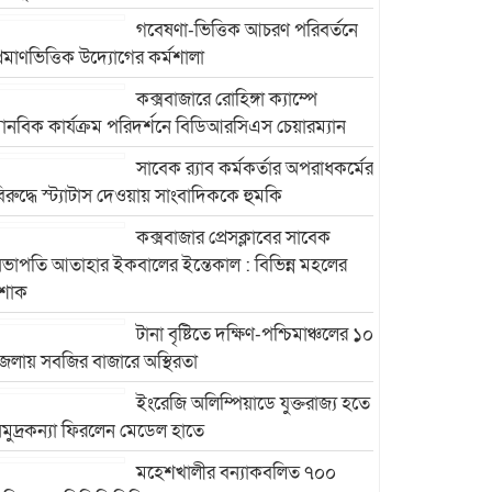
গবেষণা-ভিত্তিক আচরণ পরিবর্তনে
্রমাণভিত্তিক উদ্যোগের কর্মশালা
কক্সবাজারে রোহিঙ্গা ক্যাম্পে
ানবিক কার্যক্রম পরিদর্শনে বিডিআরসিএস চেয়ারম্যান
সাবেক র‍্যাব কর্মকর্তার অপরাধকর্মের
িরুদ্ধে স্ট্যাটাস দেওয়ায় সাংবাদিককে হুমকি
কক্সবাজার প্রেসক্লাবের সাবেক
ভাপতি আতাহার ইকবালের ইন্তেকাল : বিভিন্ন মহলের
শোক
টানা বৃষ্টিতে দক্ষিণ-পশ্চিমাঞ্চলের ১০
েলায় সবজির বাজারে অস্থিরতা
ইংরেজি অলিম্পিয়াডে যুক্তরাজ্য হতে
মুদ্রকন্যা ফিরলেন মেডেল হাতে
মহেশখালীর বন্যাকবলিত ৭০০