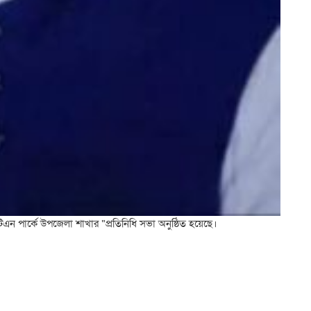
িএন পার্কে উপজেলা শাখার “প্রতিনিধি সভা অনুষ্ঠিত হয়েছে।