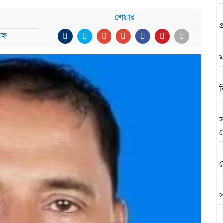
শেয়ার
প
হ্ন
ম
ব
স
জ
স