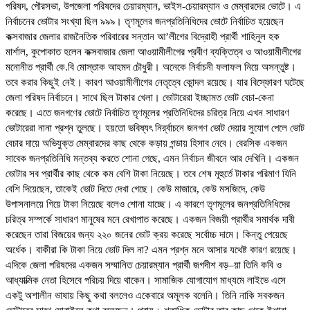
পরিষদ, পৌরসভা, উপজেলা পরিষদের চেয়ারম্যান, ভাইস-চেয়ারম্যান ও মেম্বারদের ভোটে। এ
নির্বাচনের ভোটার সংখ্যা ছিল ৯৯৯। তৃণমূলের জনপ্রতিনিধিদের ভোটে নির্বাচিত হয়েছেন
কক্সবাজার জেলার রাজনৈতিক পরিবারের সন্তান আ’লীগের বিদ্রোহী প্রার্থী শাহিনুল হক
মার্শাল, কুপোকাত হলেন কক্সবাজার জেলা আওয়ামীলীগের প্রবীণ ব্যক্তিত্ব ও আওয়ামীলীগের
মনোনীত প্রার্থী কে.বি মোস্তাক আহমদ চৌধুরী। অনেকে নির্বাচনী ফলাফল নিয়ে অসন্তুষ্ট।
তবে করার কিছুই নেই। কারণ আওয়ামীলীগের নেতৃত্বে কোন্দল রয়েছে। যার বিস্ফোরণ ঘটেছে
জেলা পরিষদ নির্বাচনে। সাথে ছিল টাকার খেলা। ভোটারেরা ইচ্ছামত ভোট বেচা-কেনা
করেছে। এতে জনগণের ভোটে নির্বাচিত তৃণমূলের প্রতিনিধিদের চরিত্র নিয়ে এখন সাধারণ
ভোটারেরা নানা প্রশ্ন তুলছে। হয়তো ভবিষ্যৎ নির্র্বাচনে জনগণ ভোট দেয়ার সুযোগ পেলে ভোট
বেচার দায়ে অভিযুক্ত মেম্বারদের কাছ থেকে কড়ায় গন্ডায় হিসাব নেবে। বেরসিক একজন
সাবেক জনপ্রতিনিধি মন্তব্য করতে শোনা গেছে, এমন নির্বাচন জীবনে আর দেখিনি। একজন
ভোটার সব প্রার্থীর কাছ থেকে কম বেশি টাকা নিয়েছে। তবে শেষ মূহুর্তে টাকার পরিমাণ যিনি
বেশি দিয়েছেন, তাকেই ভোট দিতে দেখা গেছে। কেউ মাজারে, কেউ মসজিদে, কেউ
উপাসনালয়ে গিয়ে টাকা নিয়েছে বলেও শোনা যাচ্ছে। এ কারণে তৃণমূলের জনপ্রতিনিধিদের
চরিত্র সম্পর্কে সাধারণ মানুষের মনে রেখাপাত করেছে। একজন বিজয়ী প্রার্থীর সমার্থক দাবী
করেছেন তারা বিজয়ের জন্য ২২০ জনের ভোট ক্রয় করেছে সর্বোচ্চ দামে। কিন্তু পেয়েছে
অর্ধেক। বাকীরা কি টাকা নিয়ে ভোট দিল না? এমন প্রশ্ন মনে আসার যথেষ্ট কারণ রয়েছে।
এদিকে জেলা পরিষদের একজন সম্মানিত চেয়ারম্যান প্রার্থী জগদীশ বড়–য়া তিনি কবি ও
আধ্যাত্মিক নেতা হিসেবে পরিচয় দিয়ে থাকেন। সামাজিক যোগাযোগ মাধ্যমে লাইভে এসে
একটু অশালীন ভাষায় কিছু কথা বললেও একেবারে অমূলক বলেনি। তিনি নাকি সবকজন