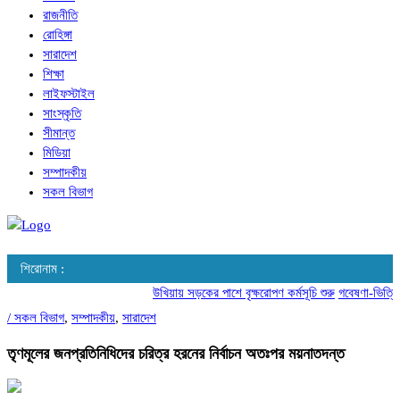
রাজনীতি
রোহিঙ্গা
সারাদেশ
শিক্ষা
লাইফস্টাইল
সাংস্কৃতি
সীমান্ত
মিডিয়া
সম্পাদকীয়
সকল বিভাগ
শিরোনাম :
উখিয়ায় সড়কের পাশে বৃক্ষরোপণ কর্মসূচি শুরু
গবেষণা-ভিত্তিক 
/
সকল বিভাগ
,
সম্পাদকীয়
,
সারাদেশ
তৃণমূলের জনপ্রতিনিধিদের চরিত্র হরনের নির্বাচন অতঃপর ময়নাতদন্ত