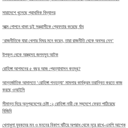
সারাদেশে খুলেছে প্রাথমিক বিদ্যালয়
আত্ম গোপনে থাকা দুই সন্ত্রাসীকে গ্রেফতার করেছে র্যাব
‘রাজনীতিকে যারা খেলার বিষয় মনে করেন, তারা রাজনীতি থেকে অবসর নেন’
উপকূল থেকে অস্ত্রসহ জলদস্যু আটক
রোহিঙ্গা আগমনের ৫ বছর আজ :প্রত্যাবাসন কতদূর?
আন্তর্জাতিক আদালতে ‘রোহিঙ্গা গনহত্যা’ মামলার কার্যক্রম তরান্বিত করতে কাজ
করছে ওআইসি
সীমান্ত দিয়ে অনুপ্রবেশের চেষ্টা :২ রোহিঙ্গা নারী কে স্বদেশে ফেরত পাঠিয়েছে
বিজিবি
খেলাধুলা যুবকদের মন ও মননের বিকাশ ঘটিয়ে অপরাধ থেকে দূরে রাখে-এমপি আশেক