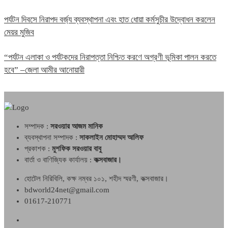
পর্যটন দিবসে নিরাপদ বর্জ্য ব্যবস্থাপনা এবং হাত ধোয়া কর্মসুচীর উদ্বোধন করলেন
মেয়র মুজিব
“পর্যটন এলাকা ও পর্যটকদের নিরাপত্তা নিশ্চিত করণে অগ্রণী ভূমিকা পালন করতে
হবে” –জেলা আমীর আনোয়ারী
সম্পাদক :
সরওয়ার আজম মানিক
ব্যবস্থাপনা সম্পাদক :
সাকলাইন মোহাম্মদ আলিফ
প্রকাশক :
মুশফিক সরওয়ার বাবু
বার্তা ও বাণিজ্যিক কার্যালয় :
কক্সবাজার।
হোটেল নিরিবিলি, কক্ষ নম্বর ১০১, শহীদ স্মরণী, কক্সবাজার।
bdworld24net@gmail.com
01617-210771