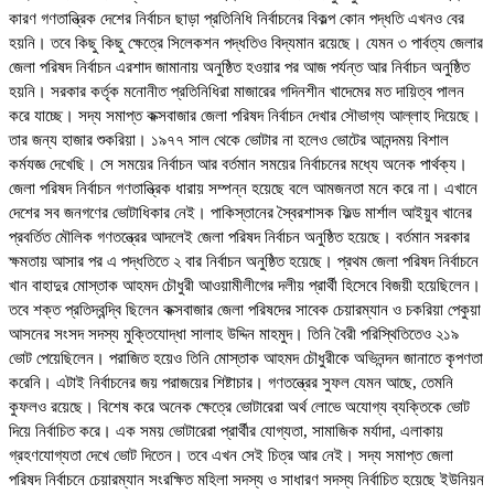
কারণ গণতান্ত্রিক দেশের নির্বাচন ছাড়া প্রতিনিধি নির্বাচনের বিকল্প কোন পদ্ধতি এখনও বের
হয়নি। তবে কিছু কিছু ক্ষেত্রে সিলেকশন পদ্ধতিও বিদ্যমান রয়েছে। যেমন ৩ পার্বত্য জেলার
জেলা পরিষদ নির্বাচন এরশাদ জামানায় অনুষ্ঠিত হওয়ার পর আজ পর্যন্ত আর নির্বাচন অনুষ্ঠিত
হয়নি। সরকার কর্তৃক মনোনীত প্রতিনিধিরা মাজারের গদিনশীন খাদেমের মত দায়িত্ব পালন
করে যাচ্ছে। সদ্য সমাপ্ত কক্সবাজার জেলা পরিষদ নির্বাচন দেখার সৌভাগ্য আল্লাহ দিয়েছে।
তার জন্য হাজার শুকরিয়া। ১৯৭৭ সাল থেকে ভোটার না হলেও ভোটের আনন্দময় বিশাল
কর্মযজ্ঞ দেখেছি। সে সময়ের নির্বাচন আর বর্তমান সময়ের নির্বাচনের মধ্যে অনেক পার্থক্য।
জেলা পরিষদ নির্বাচন গণতান্ত্রিক ধারায় সম্পন্ন হয়েছে বলে আমজনতা মনে করে না। এখানে
দেশের সব জনগণের ভোটাধিকার নেই। পাকিস্তানের স্বৈরশাসক ফিল্ড মার্শাল আইয়ুব খানের
প্রবর্তিত মৌলিক গণতন্ত্রের আদলেই জেলা পরিষদ নির্বাচন অনুষ্ঠিত হয়েছে। বর্তমান সরকার
ক্ষমতায় আসার পর এ পদ্ধতিতে ২ বার নির্বাচন অনুষ্ঠিত হয়েছে। প্রথম জেলা পরিষদ নির্বাচনে
খান বাহাদুর মোস্তাক আহমদ চৌধুরী আওয়ামীলীগের দলীয় প্রার্থী হিসেবে বিজয়ী হয়েছিলেন।
তবে শক্ত প্রতিদ্বন্দ্বি ছিলেন কক্সবাজার জেলা পরিষদের সাবেক চেয়ারম্যান ও চকরিয়া পেকুয়া
আসনের সংসদ সদস্য মুক্তিযোদ্ধা সালাহ উদ্দিন মাহমুদ। তিনি বৈরী পরিস্থিতিতেও ২১৯
ভোট পেয়েছিলেন। পরাজিত হয়েও তিনি মোস্তাক আহমদ চৌধুরীকে অভিনন্দন জানাতে কৃপণতা
করেনি। এটাই নির্বাচনের জয় পরাজয়ের শিষ্টাচার। গণতন্ত্রের সুফল যেমন আছে, তেমনি
কুফলও রয়েছে। বিশেষ করে অনেক ক্ষেত্রে ভোটারেরা অর্থ লোভে অযোগ্য ব্যক্তিকে ভোট
দিয়ে নির্বাচিত করে। এক সময় ভোটারেরা প্রার্থীর যোগ্যতা, সামাজিক মর্যাদা, এলাকায়
গ্রহণযোগ্যতা দেখে ভোট দিতেন। তবে এখন সেই চিত্র আর নেই। সদ্য সমাপ্ত জেলা
পরিষদ নির্বাচনে চেয়ারম্যান সংরক্ষিত মহিলা সদস্য ও সাধারণ সদস্য নির্বাচিত হয়েছে ইউনিয়ন