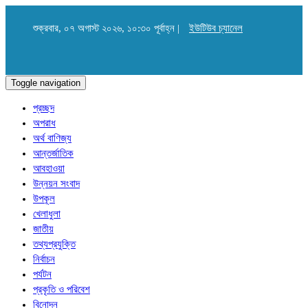
শুক্রবার, ০৭ অগাস্ট ২০২৬, ১০:৩০ পূর্বাহ্ন |
ইউটিউব চ্যানেল
Toggle navigation
প্রচ্ছদ
অপরাধ
অর্থ বাণিজ্য
আন্তর্জাতিক
আবহাওয়া
উন্নয়ন সংবাদ
উপকূল
খেলাধুলা
জাতীয়
তথ্যপ্রযুক্তি
নির্বাচন
পর্যটন
প্রকৃতি ও পরিবেশ
বিনোদন