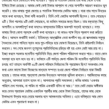
ভোটারের সাথে মোবাইলে কথা বলেছেন। প্রায় ৬ শতাধিক ভোটার তার কাছ থেকে ইশারা
ইঙ্গিতে টাকা চেয়েছে। আবার কেউ কেউ টাকার আশ্বাস না পেয়ে অশালীন আচরণ করতেও ভুল
করেনি। তার ভাষায় পুরো জেলায় ৪ শতাধিক ঈমানদার ভোটার আছে। যারা তার সাথে বিনয়ের
সাথে কথা বলেছেন, টাকা দাবী করেননি। তিনি সেই ভোটের আশাবাদী ছিলেন। তবে পেয়েছেন
৯টি। বিনা পয়সায় ৯টি ভোট পেয়েছেন, যা বর্তমান সময়ের জন্য বিরল। তার বক্তব্যে কিছু
অশালীন ও অসঙ্গতিপূর্ণ কথা বললেও বাস্তবতার নিরীখে অকপটে সত্যই বলেছেন। নগ্ন
ভাষায় ফিতা খোলা প্রসঙ্গে একটি কথা বলেছেন। যা কারও পক্ষে লিখে প্রকাশ করা রুচিতে
বাঁধে। আসলে কথাটিই যথার্থ। ইতিমধ্যে আধ্যাত্মিক নেতা জগদীশ বড়–য়া কক্সবাজার সমুদ্র
সৈকতের লোনা পানিতে স্নান করে পুত-পবিত্র হয়ে ঘোষণা দিয়েছেন, তিনি রাষ্ট্রপতি নির্বাচন
করবেন। সব শেষে জনগণ তৃণমূলের প্রতিনিধিদের চরিত্র নষ্ট হয় এমন ভোট আর চায় না।
ইচ্ছা করলে সরকার মনোনীত প্রতিনিধি দিয়ে জেলা পরিষদ পরিচালনা করতে পারে। তাতে কোন
সমস্যা হবে বলে মনে হয় না। বর্তমানে ৩টি পার্বত্য জেলা পরিষদ কি মনোনীত প্রতিনিধি দিয়ে
চলছে না? তাহলে অবশিষ্ট ৬১টি জেলা পরিষদে নির্বাচনের কি প্রয়োজন ছিল? সবকথার শেষ
কথা এমন কালো টাকা বিতরণের মাধ্যমে সম্পন্ন হওয়া জেলা পরিষদ নির্বাচনে যারা বিজয়ী
হয়েছে। তাদের কাছে প্রত্যাশা জেলার উন্নয়নে আপনারা ভূমিকা রাখবেন। পরাজিতদের কাছে
অনুরোধ, আপনারা হতাশ হবেন না। আপনাদের প্রতি সমবেদনা। কবির ভাষায় ‘একবার
পারিলে দেখ শতবার, না পারিব না পারিব একথাটি বলিব না আর।’ তবে ভোট দেয়ার অঙ্গীকার
করে যেসব প্রতারক ভোটার একাধিক প্রার্থীর কাছ থেকে টাকা নিয়েছে, তাদের কাছ থেকে
টাকাগুলো উদ্ধার করে নেয়ার দরকার বলে আমজনতার অভিমত। এতে ভবিষ্যতে আর কোন
ভোটার এমন প্রতারণা করবে না।