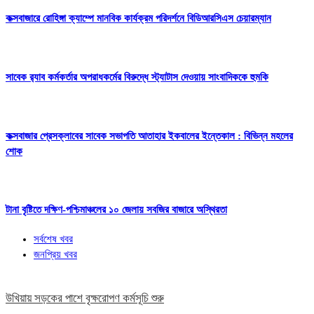
কক্সবাজারে রোহিঙ্গা ক্যাম্পে মানবিক কার্যক্রম পরিদর্শনে বিডিআরসিএস চেয়ারম্যান
সাবেক র‍্যাব কর্মকর্তার অপরাধকর্মের বিরুদ্ধে স্ট্যাটাস দেওয়ায় সাংবাদিককে হুমকি
কক্সবাজার প্রেসক্লাবের সাবেক সভাপতি আতাহার ইকবালের ইন্তেকাল : বিভিন্ন মহলের
শোক
টানা বৃষ্টিতে দক্ষিণ-পশ্চিমাঞ্চলের ১০ জেলায় সবজির বাজারে অস্থিরতা
সর্বশেষ খবর
জনপ্রিয় খবর
উখিয়ায় সড়কের পাশে বৃক্ষরোপণ কর্মসূচি শুরু