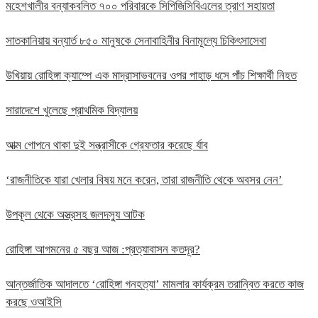
মহেশখালীর বন্যাকবলিত ৭০০ পরিবারকে সিপিজিসিবিএলের ত্রাণ সহায়তা
সাতকানিয়ায় বন্যার্ত ৮৫০ মানুষকে সেনাবাহিনীর বিনামূল্যে চিকিৎসাসেবা
উখিয়ায় রোহিঙ্গা ক্যাম্পে এক মাদ্রাসাভবনের ওপর পাহাড় ধসে পাঁচ শিক্ষার্থী নিহত
সারাদেশে খুলেছে প্রাথমিক বিদ্যালয়
আত্ম গোপনে থাকা দুই সন্ত্রাসীকে গ্রেফতার করেছে র্যাব
‘রাজনীতিকে যারা খেলার বিষয় মনে করেন, তারা রাজনীতি থেকে অবসর নেন’
উপকূল থেকে অস্ত্রসহ জলদস্যু আটক
রোহিঙ্গা আগমনের ৫ বছর আজ :প্রত্যাবাসন কতদূর?
আন্তর্জাতিক আদালতে ‘রোহিঙ্গা গনহত্যা’ মামলার কার্যক্রম তরান্বিত করতে কাজ
করছে ওআইসি