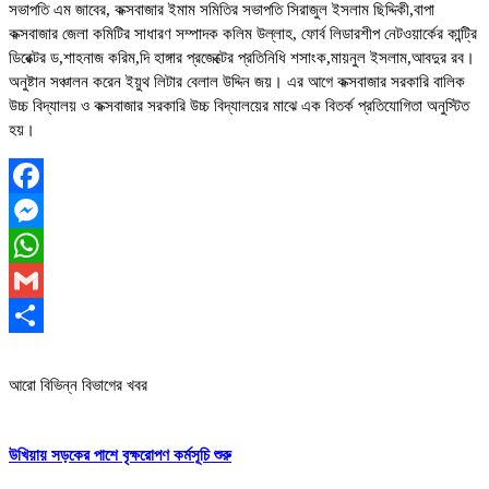
সভাপতি এম জাবের, কক্সবাজার ইমাম সমিতির সভাপতি সিরাজুল ইসলাম ছিদ্দিকী,বাপা
কক্সবাজার জেলা কমিটির সাধারণ সম্পাদক কলিম উল্লাহ, ফোর্ব লিডারশীপ নেটওয়ার্কের কান্ট্রি
ডিরেক্টর ড,শাহনাজ করিম,দি হাঙ্গার প্রজেক্টের প্রতিনিধি শসাংক,মায়নুল ইসলাম,আবদুর রব।
অনুষ্টান সঞ্চালন করেন ইয়ুথ লিটার বেলাল উদ্দিন জয়। এর আগে কক্সবাজার সরকারি বালিক
উচ্চ বিদ্যালয় ও কক্সবাজার সরকারি উচ্চ বিদ্যালয়ের মাঝে এক বিতর্ক প্রতিযোগিতা অনুস্টিত
হয়।
Facebook
Messenger
WhatsApp
Gmail
Share
আরো বিভিন্ন বিভাগের খবর
উখিয়ায় সড়কের পাশে বৃক্ষরোপণ কর্মসূচি শুরু