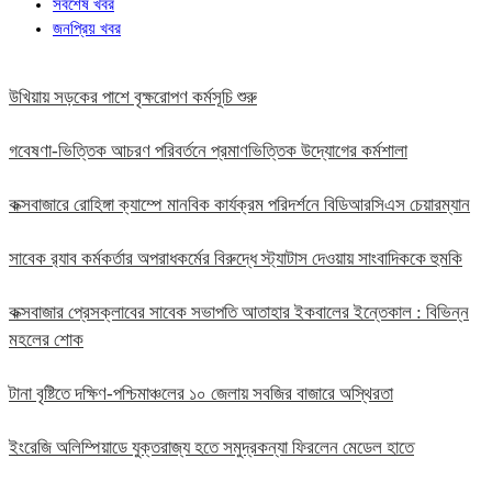
সর্বশেষ খবর
জনপ্রিয় খবর
উখিয়ায় সড়কের পাশে বৃক্ষরোপণ কর্মসূচি শুরু
গবেষণা-ভিত্তিক আচরণ পরিবর্তনে প্রমাণভিত্তিক উদ্যোগের কর্মশালা
কক্সবাজারে রোহিঙ্গা ক্যাম্পে মানবিক কার্যক্রম পরিদর্শনে বিডিআরসিএস চেয়ারম্যান
সাবেক র‍্যাব কর্মকর্তার অপরাধকর্মের বিরুদ্ধে স্ট্যাটাস দেওয়ায় সাংবাদিককে হুমকি
কক্সবাজার প্রেসক্লাবের সাবেক সভাপতি আতাহার ইকবালের ইন্তেকাল : বিভিন্ন
মহলের শোক
টানা বৃষ্টিতে দক্ষিণ-পশ্চিমাঞ্চলের ১০ জেলায় সবজির বাজারে অস্থিরতা
ইংরেজি অলিম্পিয়াডে যুক্তরাজ্য হতে সমুদ্রকন্যা ফিরলেন মেডেল হাতে