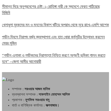
সীমান্ত দিয়ে অনুপ্রবেশের চেষ্টা :২ রোহিঙ্গা নারী কে স্বদেশে ফেরত পাঠিয়েছে
বিজিবি
খেলাধুলা যুবকদের মন ও মননের বিকাশ ঘটিয়ে অপরাধ থেকে দূরে রাখে-এমপি আশেক
পর্যটন দিবসে নিরাপদ বর্জ্য ব্যবস্থাপনা এবং হাত ধোয়া কর্মসুচীর উদ্বোধন করলেন
মেয়র মুজিব
“পর্যটন এলাকা ও পর্যটকদের নিরাপত্তা নিশ্চিত করণে অগ্রণী ভূমিকা পালন করতে
হবে” –জেলা আমীর আনোয়ারী
সম্পাদক :
সরওয়ার আজম মানিক
ব্যবস্থাপনা সম্পাদক :
সাকলাইন মোহাম্মদ আলিফ
প্রকাশক :
মুশফিক সরওয়ার বাবু
বার্তা ও বাণিজ্যিক কার্যালয় :
কক্সবাজার।