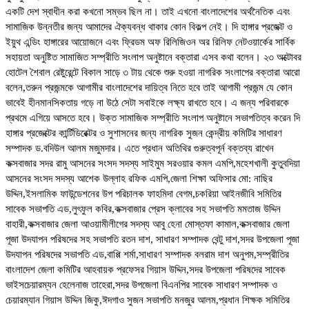
একটি দেশ স্বাধীন করা কখনো সম্ভব ছিল না। তাই এখনো বাংলাদেশের অর্থনৈতিক এবং
সামাজিক উন্নতীর জন্য আমাদের ঐক্যবন্ধ থাকার কোন বিকল্প নেই। দি হাঙ্গার প্রজেক্ট ও
ইয়ুথ এন্ডিং হাঙ্গারের আয়োজনে এবং ফ্রিডম অফ রিলিজিওন অর রিলিফ নেটওয়ার্কের সার্বিক
সহায়তা অনুষ্টিত সামাজিত সম্প্রীতি সংলাপ অনুষ্টানে বক্তারা এসব কথা বলেন। ২৩ অক্টোবর
হোটেল শৈবাল রেষ্টুরেন্টে বিকাল সাড়ে ৩ টায় থেকে শুরু হওয়া নাগরিক সংলাপের বক্তারা আরো
বলেন,তরুন প্রজন্মকে আগামীর বাংলাদেশের দায়িত্ব নিতে হবে তাই আগামী প্রজন্ম যে কোন
ভাবেই হীনমানসিকতায় গড়ে না উঠে সেটা সবাইকে লক্ষ্য রাখতে হবে। এ জন্য পরিবারকে
প্রথমে এগিয়ে আসতে হবে। উক্ত সামাজিক সম্প্রীতি সংলাপ অনুষ্টানে সভাপতিত্ব করেন দি
হাঙ্গার প্রজেক্টের কার্ন্টিডিরেক্টর ও সুশাসনের জন্য নাগরিক সুজন কেন্দ্রীয় কমিটির সাধারণ
সম্পাদক ড.বদিউল আলম মজুমদার। এতে প্রধান অতিথির গুরুত্বপূর্ন বক্তব্য রাখেন
কক্সবাজার সদর রামু আসনের সংসদ সদস্য সাইমুম সরওয়ার কমল এমপি,মহেশখালী কুতুবদিয়া
আসনের সংসদ সদস্য আশেক উল্লাহ রফিক এমপি,জেলা শিক্ষা অফিসার মো: নাছির
উদ্দিন,ইসলামিক ফাউন্ডেশনের উপ পরিচালক ফাহমিদা বেগম,চকরিয়া আইনজীবি সমিতির
সাবেক সভাপতি এড,লুৎফুল কবির,কক্সবাজার প্রেস ক্লাবের সহ সভাপতি মমতাজ উদ্দিন
বাহারী,কক্সবাজার জেলা আওয়ামীলীগের সদস্য আবু হেনা মোস্তফা কামাল,কক্সবাজার জেলা
পূজা উদযাপন পরিষদের সহ সভাপতি রতন দাশ, সাধারণ সম্পাদক বেন্টু দাশ,সদর উপজেলা পূজা
উদযাপন পরিষদের সভাপতি এড,বাপ্পি শর্মা,সাধারণ সম্পাদক বলরাম দাশ অনুপম,সম্প্রীতির
বাংলাদেশ জেলা কমিটির আহবায়ক প্রফেসর গিয়াস উদ্দিন,সদর উপজেলা পরিষদের সাবেক
ভাইসচেয়ারম্যন হেলেনাজ তাহেরা,সদর উপজেলা বিএনপির সাবেক সাধারণ সম্পাদক ও
চেয়ারম্যান গিয়াস উদ্দিন জিকু,ঈদগাও সুজন সভাপতি মনজুর আলম,প্রধান শিক্ষক সমিতির