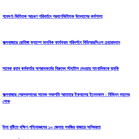
গবেষণা-ভিত্তিক আচরণ পরিবর্তনে প্রমাণভিত্তিক উদ্যোগের কর্মশালা
কক্সবাজারে রোহিঙ্গা ক্যাম্পে মানবিক কার্যক্রম পরিদর্শনে বিডিআরসিএস চেয়ারম্যান
সাবেক র‍্যাব কর্মকর্তার অপরাধকর্মের বিরুদ্ধে স্ট্যাটাস দেওয়ায় সাংবাদিককে হুমকি
কক্সবাজার প্রেসক্লাবের সাবেক সভাপতি আতাহার ইকবালের ইন্তেকাল : বিভিন্ন মহলের
শোক
টানা বৃষ্টিতে দক্ষিণ-পশ্চিমাঞ্চলের ১০ জেলায় সবজির বাজারে অস্থিরতা