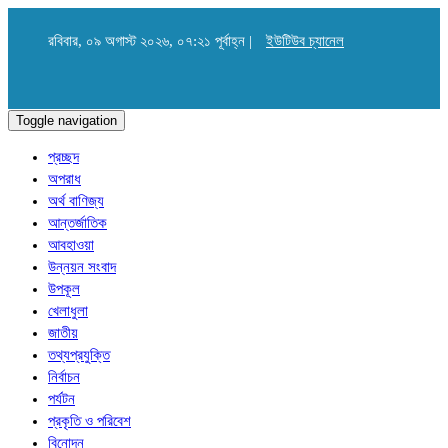
রবিবার, ০৯ অগাস্ট ২০২৬, ০৭:২১ পূর্বাহ্ন |
ইউটিউব চ্যানেল
Toggle navigation
প্রচ্ছদ
অপরাধ
অর্থ বাণিজ্য
আন্তর্জাতিক
আবহাওয়া
উন্নয়ন সংবাদ
উপকূল
খেলাধুলা
জাতীয়
তথ্যপ্রযুক্তি
নির্বাচন
পর্যটন
প্রকৃতি ও পরিবেশ
বিনোদন