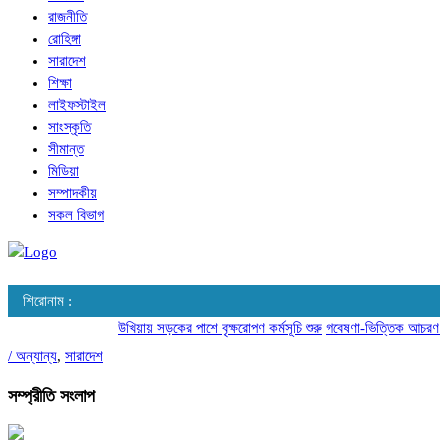
রাজনীতি
রোহিঙ্গা
সারাদেশ
শিক্ষা
লাইফস্টাইল
সাংস্কৃতি
সীমান্ত
মিডিয়া
সম্পাদকীয়
সকল বিভাগ
শিরোনাম :
উখিয়ায় সড়কের পাশে বৃক্ষরোপণ কর্মসূচি শুরু
গবেষণা-ভিত্তিক আচরণ পরিবর
/
অন্যান্য
,
সারাদেশ
সম্প্রীতি সংলাপ