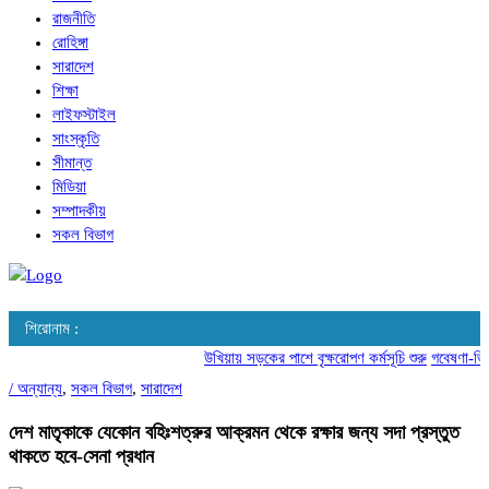
রাজনীতি
রোহিঙ্গা
সারাদেশ
শিক্ষা
লাইফস্টাইল
সাংস্কৃতি
সীমান্ত
মিডিয়া
সম্পাদকীয়
সকল বিভাগ
শিরোনাম :
উখিয়ায় সড়কের পাশে বৃক্ষরোপণ কর্মসূচি শুরু
গবেষণা-ভিত্ত
/
অন্যান্য
,
সকল বিভাগ
,
সারাদেশ
দেশ মাতৃকাকে যেকোন বহিঃশত্রুর আক্রমন থেকে রক্ষার জন্য সদা প্রস্তুত
থাকতে হবে-সেনা প্রধান