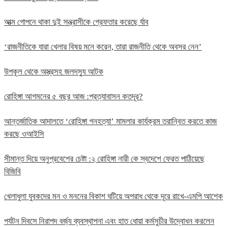
আত্ম গোপনে থাকা দুই সন্ত্রাসীকে গ্রেফতার করেছে র্যাব
‘রাজনীতিকে যারা খেলার বিষয় মনে করেন, তারা রাজনীতি থেকে অবসর নেন’
উপকূল থেকে অস্ত্রসহ জলদস্যু আটক
রোহিঙ্গা আগমনের ৫ বছর আজ :প্রত্যাবাসন কতদূর?
আন্তর্জাতিক আদালতে ‘রোহিঙ্গা গনহত্যা’ মামলার কার্যক্রম তরান্বিত করতে কাজ
করছে ওআইসি
সীমান্ত দিয়ে অনুপ্রবেশের চেষ্টা :২ রোহিঙ্গা নারী কে স্বদেশে ফেরত পাঠিয়েছে
বিজিবি
খেলাধুলা যুবকদের মন ও মননের বিকাশ ঘটিয়ে অপরাধ থেকে দূরে রাখে-এমপি আশেক
পর্যটন দিবসে নিরাপদ বর্জ্য ব্যবস্থাপনা এবং হাত ধোয়া কর্মসুচীর উদ্বোধন করলেন