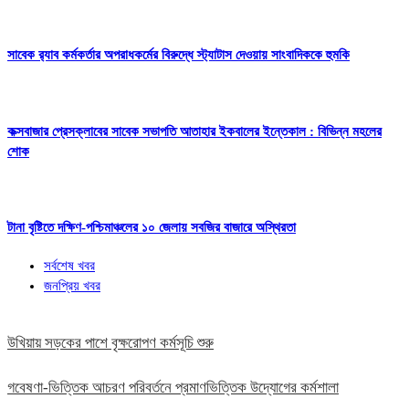
সাবেক র‍্যাব কর্মকর্তার অপরাধকর্মের বিরুদ্ধে স্ট্যাটাস দেওয়ায় সাংবাদিককে হুমকি
কক্সবাজার প্রেসক্লাবের সাবেক সভাপতি আতাহার ইকবালের ইন্তেকাল : বিভিন্ন মহলের
শোক
টানা বৃষ্টিতে দক্ষিণ-পশ্চিমাঞ্চলের ১০ জেলায় সবজির বাজারে অস্থিরতা
সর্বশেষ খবর
জনপ্রিয় খবর
উখিয়ায় সড়কের পাশে বৃক্ষরোপণ কর্মসূচি শুরু
গবেষণা-ভিত্তিক আচরণ পরিবর্তনে প্রমাণভিত্তিক উদ্যোগের কর্মশালা