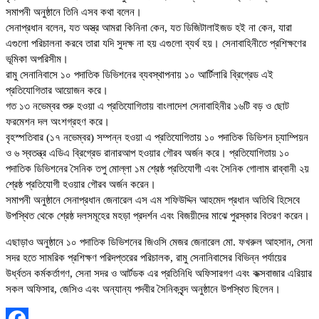
সমাপনী অনুষ্ঠানে তিনি এসব কথা বলেন।
সেনাপ্রধান বলেন, যত অস্ত্র আমরা কিনিনা কেন, যত ডিজিটালাইজড হই না কেন, যারা
এগুলো পরিচালনা করবে তারা যদি সুদক্ষ না হয় এগুলো ব্যর্থ হয়। সেনাবাহিনীতে প্রশিক্ষণের
ভূমিকা অপরিসীম।
রামু সেনানিবাসে ১০ পদাতিক ডিভিশনের ব্যবস্থাপনায় ১০ আর্টিলারি ব্রিগ্রেড এই
প্রতিযোগিতার আয়োজন করে।
গত ১৩ নভেম্বর শুরু হওয়া এ প্রতিযোগিতায় বাংলাদেশ সেনাবাহিনীর ১৬টি বড় ও ছোট
ফরমেশন দল অংশগ্রহণ করে।
বৃহস্পতিবার (১৭ নভেম্বর) সম্পন্ন হওয়া এ প্রতিযোগিতায় ১০ পদাতিক ডিভিশন চ্যাম্পিয়ন
ও ৬ স্বতন্ত্র এডিএ ব্রিগ্রেড রানারআপ হওয়ার গৌরব অর্জন করে। প্রতিযোগিতায় ১০
পদাতিক ডিভিশনের সৈনিক তপু মোল্লা ১ম শ্রেষ্ঠ প্রতিযোগী এবং সৈনিক গোলাম রাব্বানী ২য়
শ্রেষ্ঠ প্রতিযোগী হওয়ার গৌরব অর্জন করেন।
সমাপনী অনুষ্ঠানে সেনাপ্রধান জেনারেল এস এম শফিউদ্দিন আহমেদ প্রধান অতিথি হিসেবে
উপস্থিত থেকে শ্রেষ্ঠ দলসমূহের মহড়া প্রদর্শন এবং বিজয়ীদের মাঝে পুরস্কার বিতরণ করেন।
এছাড়াও অনুষ্ঠানে ১০ পদাতিক ডিভিশনের জিওসি মেজর জেনারেল মো. ফখরুল আহসান, সেনা
সদর হতে সামরিক প্রশিক্ষণ পরিদপ্তরের পরিচালক, রামু সেনানিবাসের বিভিন্ন পর্যায়ের
উর্ধ্বতন কর্মকর্তাগণ, সেনা সদর ও আর্টডক এর প্রতিনিধি অফিসারগণ এবং কক্সবাজার এরিয়ার
সকল অফিসার, জেসিও এবং অন্যান্য পদবীর সৈনিকবৃন্দ অনুষ্ঠানে উপস্থিত ছিলেন।