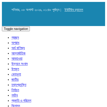
শনিবার, ০৮ অগাস্ট ২০২৬, ০১:৪৮ পূর্বাহ্ন |
ইউটিউব চ্যানেল
Toggle navigation
প্রচ্ছদ
অপরাধ
অর্থ বাণিজ্য
আন্তর্জাতিক
আবহাওয়া
উন্নয়ন সংবাদ
উপকূল
খেলাধুলা
জাতীয়
তথ্যপ্রযুক্তি
নির্বাচন
পর্যটন
প্রকৃতি ও পরিবেশ
বিনোদন