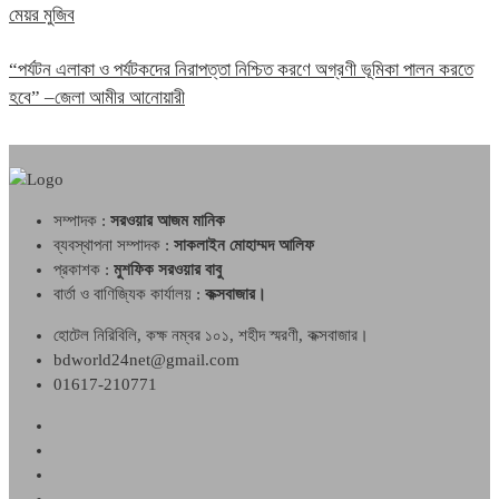
মেয়র মুজিব
“পর্যটন এলাকা ও পর্যটকদের নিরাপত্তা নিশ্চিত করণে অগ্রণী ভূমিকা পালন করতে
হবে” –জেলা আমীর আনোয়ারী
সম্পাদক :
সরওয়ার আজম মানিক
ব্যবস্থাপনা সম্পাদক :
সাকলাইন মোহাম্মদ আলিফ
প্রকাশক :
মুশফিক সরওয়ার বাবু
বার্তা ও বাণিজ্যিক কার্যালয় :
কক্সবাজার।
হোটেল নিরিবিলি, কক্ষ নম্বর ১০১, শহীদ স্মরণী, কক্সবাজার।
bdworld24net@gmail.com
01617-210771