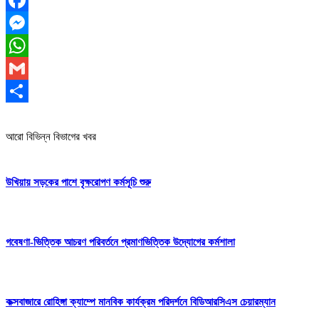
Facebook
Messenger
WhatsApp
Gmail
Share
আরো বিভিন্ন বিভাগের খবর
উখিয়ায় সড়কের পাশে বৃক্ষরোপণ কর্মসূচি শুরু
গবেষণা-ভিত্তিক আচরণ পরিবর্তনে প্রমাণভিত্তিক উদ্যোগের কর্মশালা
কক্সবাজারে রোহিঙ্গা ক্যাম্পে মানবিক কার্যক্রম পরিদর্শনে বিডিআরসিএস চেয়ারম্যান