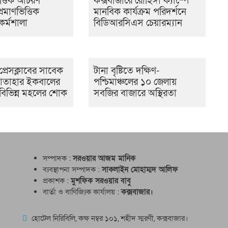
ত্তিক আচরণ
কক্সবাজারে রোহিঙ্গা ক্যাম্পে
্রমাণভিত্তিক
মানবিক কার্যক্রম পরিদর্শনে
কর্মশালা
বিডিআরসিএস চেয়ারম্যান
প্রেসক্লাবের সাবেক
টানা বৃষ্টিতে দক্ষিণ-
তাহার ইকবালের
পশ্চিমাঞ্চলের ১০ জেলায়
 বিভিন্ন মহলের শোক
সবজির বাজারে অস্থিরতা
সম্পাদক :
সরওয়ার আজম মানিক
ব্যবস্থাপনা সম্পাদক :
সাকলাইন মোহাম্মদ আলিফ
প্রকাশক :
মুশফিক সরওয়ার বাবু
বার্তা ও বাণিজ্যিক কার্যালয় :
কক্সবাজার।
হোটেল নিরিবিলি, কক্ষ নম্বর ১০১, শহীদ স্মরণী, কক্সবাজার।