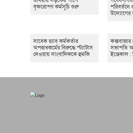
উখিয়ায় সড়কের পাশে
গবেষণা-ভি
বৃক্ষরোপণ কর্মসূচি শুরু
পরিবর্তনে প
উদ্যোগের 
সাবেক র‍্যাব কর্মকর্তার
কক্সবাজার 
অপরাধকর্মের বিরুদ্ধে স্ট্যাটাস
সভাপতি আ
দেওয়ায় সাংবাদিককে হুমকি
ইন্তেকাল :