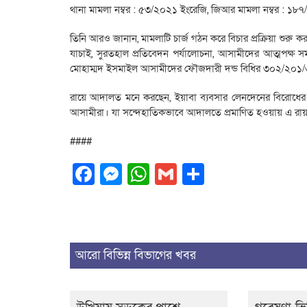
থানা মামলা নম্বর : ৫৩/২০২১ ইংরেজি, জিআর মামলা নম্বর : ১
তিনি আরও জানান, মামলাটি চার্জ গঠন করে বিচার প্রক্রিয়া শুরু কর
যাচাই, সুরতহাল প্রতিবেদন পর্যালোচনা, আসামীদের আত্মপক্ষ সমর্
মোহাম্মদ ইসমাইল আসামীদের ফৌজদারী দন্ড বিধির ৩০২/২০১/৩৪
রায়ে আদালত মনে করছেন, ইয়াবা ব্যবসার লেনদেনের বিরোধের ক
আসামীরা। যা সন্দেহাতিকভাবে আদালতে প্রমাণিত হওয়ায় এ রায় 
####
Facebook
Messenger
WhatsApp
Gmail
Share
আরো বিভিন্ন বিভাগের খবর