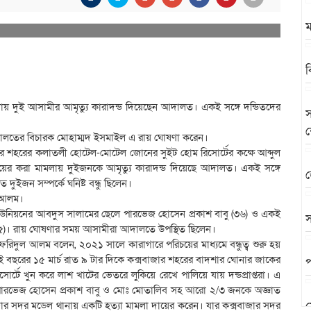
ম
ব
ায় দুই আসামীর আমৃত্যু কারাদন্ড দিয়েছেন আদালত। একই সঙ্গে দন্ডিতদের
স
আদালতের বিচারক মোহাম্মদ ইসমাইল এ রায় ঘোষণা করেন।
 শহরের কলাতলী হোটেল-মোটেল জোনের সুইট হোম রিসোর্টের কক্ষে আব্দুল
য়ের করা মামলায় দুইজনকে আমৃত্যু কারাদন্ড দিয়েছে আদালত। একই সঙ্গে
জ
 দুইজন সম্পর্কে ঘনিষ্ট বন্ধু ছিলেন।
ল আলম।
ুর ইউনিয়নের আবদুস সালামের ছেলে পারভেজ হোসেন প্রকাশ বাবু (৩৬) ও একই
স
)। রায় ঘোষণার সময় আসামীরা আদালতে উপস্থিত ছিলেন।
ফরিদুল আলম বলেন, ২০২১ সালে কারাগারে পরিচয়ের মাধ্যমে বন্ধুত্ব শুরু হয়
 বছরের ১৫ মার্চ রাত ৯ টার দিকে কক্সবাজার শহরের বাদশার ঘোনার জাকের
প
ে খুন করে লাশ খাটের ভেতরে লুকিয়ে রেখে পালিয়ে যায় দন্ডপ্রাপ্তরা। এ
ারভেজ হোসেন প্রকাশ বাবু ও মোঃ মোতালিব সহ আরো ২/৩ জনকে অজ্ঞাত
ার সদর মডেল থানায় একটি হত্যা মামলা দায়ের করেন। যার কক্সবাজার সদর
স