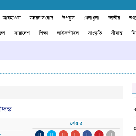
আবহাওয়া
উন্নয়ন সংবাদ
উপকূল
খেলাধুলা
জাতীয়
তথ্য
ঙ্গা
সারাদেশ
শিক্ষা
লাইফস্টাইল
সাংস্কৃতি
সীমান্ত
মি
দন্ড
ক
শেয়ার
প
ন