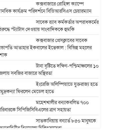
কক্সবাজারে রোহিঙ্গা ক্যাম্পে
ানবিক কার্যক্রম পরিদর্শনে বিডিআরসিএস চেয়ারম্যান
সাবেক র‍্যাব কর্মকর্তার অপরাধকর্মের
িরুদ্ধে স্ট্যাটাস দেওয়ায় সাংবাদিককে হুমকি
কক্সবাজার প্রেসক্লাবের সাবেক
ভাপতি আতাহার ইকবালের ইন্তেকাল : বিভিন্ন মহলের
শোক
টানা বৃষ্টিতে দক্ষিণ-পশ্চিমাঞ্চলের ১০
েলায় সবজির বাজারে অস্থিরতা
ইংরেজি অলিম্পিয়াডে যুক্তরাজ্য হতে
মুদ্রকন্যা ফিরলেন মেডেল হাতে
মহেশখালীর বন্যাকবলিত ৭০০
রিবারকে সিপিজিসিবিএলের ত্রাণ সহায়তা
সাতকানিয়ায় বন্যার্ত ৮৫০ মানুষকে
েনাবাহিনীর বিনামূল্যে চিকিৎসাসেবা