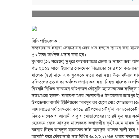
বিডি প্রতিবেদক :
কক্সবাজারে ইয়াবা লেনদেনের জের ধরে হত্যার দায়ের করা মামল
৫০ টাকা অর্থদন্ড প্রদান করা হয়।
বুধবার (৩০ নভেম্বর) দুপুরে কক্সবাজারের জেলা ও দায়রা জজ 
গত ২০২১ সালে ইয়াবার লেনদেনর বিরোধের জের ধরে কক্সবাজার
মালেক (২৪) নামে এক যুবককে হত্যা করা হয়। উক্ত ঘটনায় দা
দন্ডিতদের ৫০ টাকা অর্থদন্ড প্রদান করা হয়। নিহত মালেক ও দন্ডিত
বিষয়টি নিশ্চিত করেছেন রাষ্টপক্ষের কৌসুলি অ্যাডভোকেট ফরিদু
দন্ডপ্রাপ্তরা হলেন- নারায়ণগঞ্জের সোনারগাঁও উপজেলার জামপ
উপজেলার বাবদি ইউনিয়নের আবদুর রব ছেলে মোঃ মোতালেব (৩৫
আদালতের পর্যাবেক্ষণের বরাতে রাষ্টপক্ষের কৌসুলি অ্যাডভোকেট 
নিহত মালেক ও আসামী বাবু ও মোতালেবের। তারই সুত্র ধরে একই
হোসেনে ছেলে আবদুল মালেককে কলাতলীর সুইট হোম নামক রিসোর্ট
ঘটনায় নিহত আবদুল মালেকের ভাই আবদুল খালেক বাদী হয়ে প
আসামী করে ফৌজদারী দন্ড বিধির ৩০২/২০১/৩৪ ধারায় কক্সবাজ