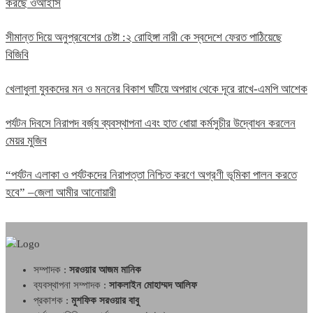
করছে ওআইসি
সীমান্ত দিয়ে অনুপ্রবেশের চেষ্টা :২ রোহিঙ্গা নারী কে স্বদেশে ফেরত পাঠিয়েছে
বিজিবি
খেলাধুলা যুবকদের মন ও মননের বিকাশ ঘটিয়ে অপরাধ থেকে দূরে রাখে-এমপি আশেক
পর্যটন দিবসে নিরাপদ বর্জ্য ব্যবস্থাপনা এবং হাত ধোয়া কর্মসুচীর উদ্বোধন করলেন
মেয়র মুজিব
“পর্যটন এলাকা ও পর্যটকদের নিরাপত্তা নিশ্চিত করণে অগ্রণী ভূমিকা পালন করতে
হবে” –জেলা আমীর আনোয়ারী
সম্পাদক :
সরওয়ার আজম মানিক
ব্যবস্থাপনা সম্পাদক :
সাকলাইন মোহাম্মদ আলিফ
প্রকাশক :
মুশফিক সরওয়ার বাবু