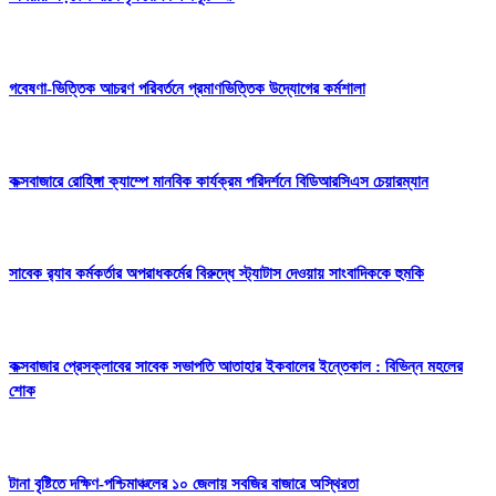
গবেষণা-ভিত্তিক আচরণ পরিবর্তনে প্রমাণভিত্তিক উদ্যোগের কর্মশালা
কক্সবাজারে রোহিঙ্গা ক্যাম্পে মানবিক কার্যক্রম পরিদর্শনে বিডিআরসিএস চেয়ারম্যান
সাবেক র‍্যাব কর্মকর্তার অপরাধকর্মের বিরুদ্ধে স্ট্যাটাস দেওয়ায় সাংবাদিককে হুমকি
কক্সবাজার প্রেসক্লাবের সাবেক সভাপতি আতাহার ইকবালের ইন্তেকাল : বিভিন্ন মহলের
শোক
টানা বৃষ্টিতে দক্ষিণ-পশ্চিমাঞ্চলের ১০ জেলায় সবজির বাজারে অস্থিরতা