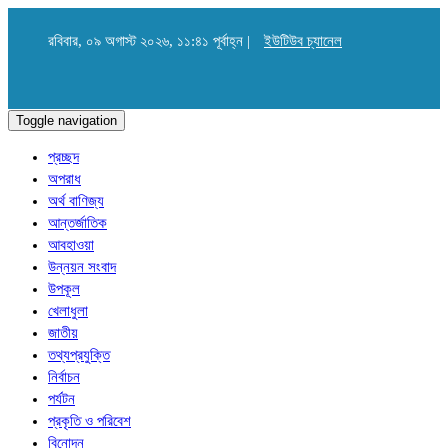
রবিবার, ০৯ অগাস্ট ২০২৬, ১১:৪১ পূর্বাহ্ন |
ইউটিউব চ্যানেল
Toggle navigation
প্রচ্ছদ
অপরাধ
অর্থ বাণিজ্য
আন্তর্জাতিক
আবহাওয়া
উন্নয়ন সংবাদ
উপকূল
খেলাধুলা
জাতীয়
তথ্যপ্রযুক্তি
নির্বাচন
পর্যটন
প্রকৃতি ও পরিবেশ
বিনোদন