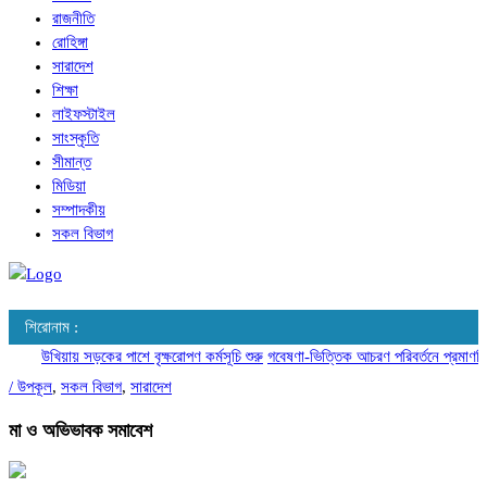
রাজনীতি
রোহিঙ্গা
সারাদেশ
শিক্ষা
লাইফস্টাইল
সাংস্কৃতি
সীমান্ত
মিডিয়া
সম্পাদকীয়
সকল বিভাগ
শিরোনাম :
উখিয়ায় সড়কের পাশে বৃক্ষরোপণ কর্মসূচি শুরু
গবেষণা-ভিত্তিক আচরণ পরিবর্তনে প্রমাণভিত্ত
/
উপকূল
,
সকল বিভাগ
,
সারাদেশ
মা ও অভিভাবক সমাবেশ