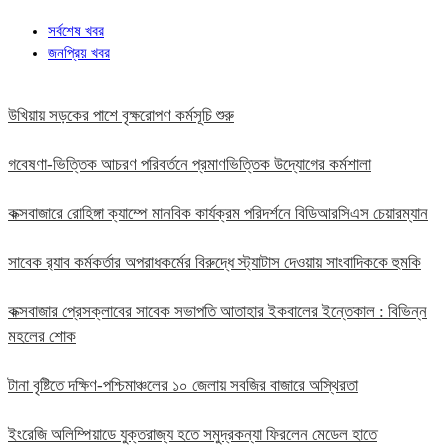
সর্বশেষ খবর
জনপ্রিয় খবর
উখিয়ায় সড়কের পাশে বৃক্ষরোপণ কর্মসূচি শুরু
গবেষণা-ভিত্তিক আচরণ পরিবর্তনে প্রমাণভিত্তিক উদ্যোগের কর্মশালা
কক্সবাজারে রোহিঙ্গা ক্যাম্পে মানবিক কার্যক্রম পরিদর্শনে বিডিআরসিএস চেয়ারম্যান
সাবেক র‍্যাব কর্মকর্তার অপরাধকর্মের বিরুদ্ধে স্ট্যাটাস দেওয়ায় সাংবাদিককে হুমকি
কক্সবাজার প্রেসক্লাবের সাবেক সভাপতি আতাহার ইকবালের ইন্তেকাল : বিভিন্ন
মহলের শোক
টানা বৃষ্টিতে দক্ষিণ-পশ্চিমাঞ্চলের ১০ জেলায় সবজির বাজারে অস্থিরতা
ইংরেজি অলিম্পিয়াডে যুক্তরাজ্য হতে সমুদ্রকন্যা ফিরলেন মেডেল হাতে