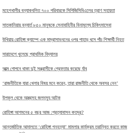
মহেশখালীর বন্যাকবলিত ৭০০ পরিবারকে সিপিজিসিবিএলের ত্রাণ সহায়তা
সাতকানিয়ায় বন্যার্ত ৮৫০ মানুষকে সেনাবাহিনীর বিনামূল্যে চিকিৎসাসেবা
উখিয়ায় রোহিঙ্গা ক্যাম্পে এক মাদ্রাসাভবনের ওপর পাহাড় ধসে পাঁচ শিক্ষার্থী নিহত
সারাদেশে খুলেছে প্রাথমিক বিদ্যালয়
আত্ম গোপনে থাকা দুই সন্ত্রাসীকে গ্রেফতার করেছে র্যাব
‘রাজনীতিকে যারা খেলার বিষয় মনে করেন, তারা রাজনীতি থেকে অবসর নেন’
উপকূল থেকে অস্ত্রসহ জলদস্যু আটক
রোহিঙ্গা আগমনের ৫ বছর আজ :প্রত্যাবাসন কতদূর?
আন্তর্জাতিক আদালতে ‘রোহিঙ্গা গনহত্যা’ মামলার কার্যক্রম তরান্বিত করতে কাজ