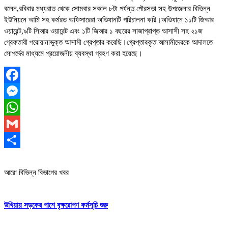
বলেন,রবিবার মধ্যরাত থেকে সোমবার সকাল ৮টা পর্যন্ত পৌরসভা সহ উপজেলার বিভিন্ন
ইউনিয়নে আমি সহ কর্মরত অফিসারেরা অভিযানটি পরিচালনা করি।অভিযানে ১১টি জিআর
ওয়ারেন্ট,৯টি সিআর ওয়ারেন্ট এবং ১টি জিআর ১ বছরের সাজাপ্রাপ্ত আসাসী সহ ২১জ
গ্রেফতারী পরোয়ানাভুক্ত আসামী গ্রেপ্তার করেছি।গ্রেপ্তারকৃত আসামীদেরকে আদালতে
সোপর্দ্দের মাধ্যমে প্রয়োজনীয় ব্যবস্থা গ্রহণ করা হয়েছে।
Facebook
Messenger
WhatsApp
Gmail
Share
আরো বিভিন্ন বিভাগের খবর
উখিয়ায় সড়কের পাশে বৃক্ষরোপণ কর্মসূচি শুরু