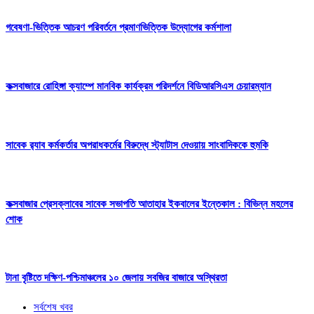
গবেষণা-ভিত্তিক আচরণ পরিবর্তনে প্রমাণভিত্তিক উদ্যোগের কর্মশালা
কক্সবাজারে রোহিঙ্গা ক্যাম্পে মানবিক কার্যক্রম পরিদর্শনে বিডিআরসিএস চেয়ারম্যান
সাবেক র‍্যাব কর্মকর্তার অপরাধকর্মের বিরুদ্ধে স্ট্যাটাস দেওয়ায় সাংবাদিককে হুমকি
কক্সবাজার প্রেসক্লাবের সাবেক সভাপতি আতাহার ইকবালের ইন্তেকাল : বিভিন্ন মহলের
শোক
টানা বৃষ্টিতে দক্ষিণ-পশ্চিমাঞ্চলের ১০ জেলায় সবজির বাজারে অস্থিরতা
সর্বশেষ খবর