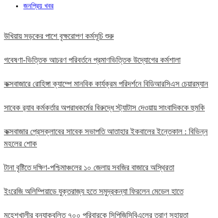
জনপ্রিয় খবর
উখিয়ায় সড়কের পাশে বৃক্ষরোপণ কর্মসূচি শুরু
গবেষণা-ভিত্তিক আচরণ পরিবর্তনে প্রমাণভিত্তিক উদ্যোগের কর্মশালা
কক্সবাজারে রোহিঙ্গা ক্যাম্পে মানবিক কার্যক্রম পরিদর্শনে বিডিআরসিএস চেয়ারম্যান
সাবেক র‍্যাব কর্মকর্তার অপরাধকর্মের বিরুদ্ধে স্ট্যাটাস দেওয়ায় সাংবাদিককে হুমকি
কক্সবাজার প্রেসক্লাবের সাবেক সভাপতি আতাহার ইকবালের ইন্তেকাল : বিভিন্ন
মহলের শোক
টানা বৃষ্টিতে দক্ষিণ-পশ্চিমাঞ্চলের ১০ জেলায় সবজির বাজারে অস্থিরতা
ইংরেজি অলিম্পিয়াডে যুক্তরাজ্য হতে সমুদ্রকন্যা ফিরলেন মেডেল হাতে
মহেশখালীর বন্যাকবলিত ৭০০ পরিবারকে সিপিজিসিবিএলের ত্রাণ সহায়তা