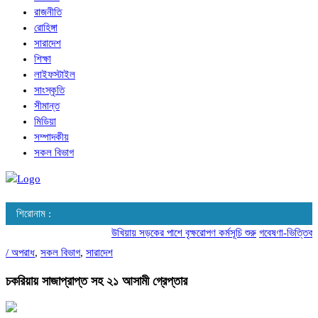
রাজনীতি
রোহিঙ্গা
সারাদেশ
শিক্ষা
লাইফস্টাইল
সাংস্কৃতি
সীমান্ত
মিডিয়া
সম্পাদকীয়
সকল বিভাগ
শিরোনাম :
উখিয়ায় সড়কের পাশে বৃক্ষরোপণ কর্মসূচি শুরু
গবেষণা-ভিত্তিক আচ
/
অপরাধ
,
সকল বিভাগ
,
সারাদেশ
চকরিয়ায় সাজাপ্রাপ্ত সহ ২১ আসামী গ্রেপ্তার