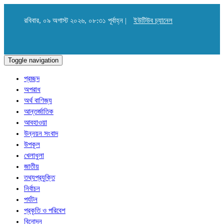
রবিবার, ০৯ অগাস্ট ২০২৬, ০৮:৩১ পূর্বাহ্ন |
ইউটিউব চ্যানেল
Toggle navigation
প্রচ্ছদ
অপরাধ
অর্থ বাণিজ্য
আন্তর্জাতিক
আবহাওয়া
উন্নয়ন সংবাদ
উপকূল
খেলাধুলা
জাতীয়
তথ্যপ্রযুক্তি
নির্বাচন
পর্যটন
প্রকৃতি ও পরিবেশ
বিনোদন