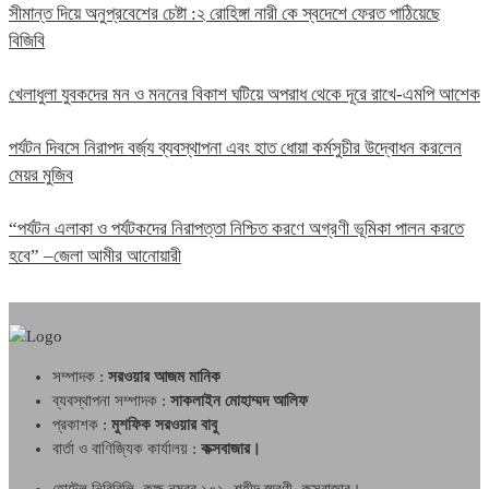
সীমান্ত দিয়ে অনুপ্রবেশের চেষ্টা :২ রোহিঙ্গা নারী কে স্বদেশে ফেরত পাঠিয়েছে
বিজিবি
খেলাধুলা যুবকদের মন ও মননের বিকাশ ঘটিয়ে অপরাধ থেকে দূরে রাখে-এমপি আশেক
পর্যটন দিবসে নিরাপদ বর্জ্য ব্যবস্থাপনা এবং হাত ধোয়া কর্মসুচীর উদ্বোধন করলেন
মেয়র মুজিব
“পর্যটন এলাকা ও পর্যটকদের নিরাপত্তা নিশ্চিত করণে অগ্রণী ভূমিকা পালন করতে
হবে” –জেলা আমীর আনোয়ারী
সম্পাদক :
সরওয়ার আজম মানিক
ব্যবস্থাপনা সম্পাদক :
সাকলাইন মোহাম্মদ আলিফ
প্রকাশক :
মুশফিক সরওয়ার বাবু
বার্তা ও বাণিজ্যিক কার্যালয় :
কক্সবাজার।