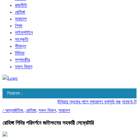
রাজনীতি
রোহিঙ্গা
সারাদেশ
শিক্ষা
লাইফস্টাইল
সাংস্কৃতি
সীমান্ত
মিডিয়া
সম্পাদকীয়
সকল বিভাগ
শিরোনাম :
উখিয়ায় সড়কের পাশে বৃক্ষরোপণ কর্মসূচি শুরু
গবেষণা-ভিত্ত
/
আন্তর্জাতিক
,
রোহিঙ্গা
,
সকল বিভাগ
,
সারাদেশ
রোহিঙ্গা শিবির পরিদর্শনে জতিসংঘের সহকারী সেক্রেটারি