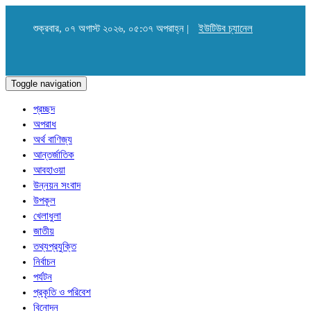
শুক্রবার, ০৭ অগাস্ট ২০২৬, ০৫:৩৭ অপরাহ্ন |
ইউটিউব চ্যানেল
Toggle navigation
প্রচ্ছদ
অপরাধ
অর্থ বাণিজ্য
আন্তর্জাতিক
আবহাওয়া
উন্নয়ন সংবাদ
উপকূল
খেলাধুলা
জাতীয়
তথ্যপ্রযুক্তি
নির্বাচন
পর্যটন
প্রকৃতি ও পরিবেশ
বিনোদন