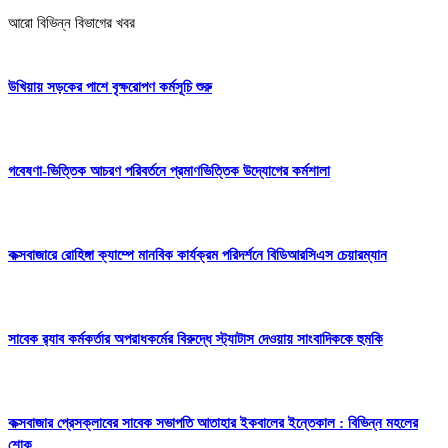
আরো বিভিন্ন বিভাগের খবর
উখিয়ায় সড়কের পাশে বৃক্ষরোপণ কর্মসূচি শুরু
গবেষণা-ভিত্তিক আচরণ পরিবর্তনে প্রমাণভিত্তিক উদ্যোগের কর্মশালা
কক্সবাজারে রোহিঙ্গা ক্যাম্পে মানবিক কার্যক্রম পরিদর্শনে বিডিআরসিএস চেয়ারম্যান
সাবেক র‍্যাব কর্মকর্তার অপরাধকর্মের বিরুদ্ধে স্ট্যাটাস দেওয়ায় সাংবাদিককে হুমকি
কক্সবাজার প্রেসক্লাবের সাবেক সভাপতি আতাহার ইকবালের ইন্তেকাল : বিভিন্ন মহলের
শোক