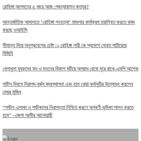
রোহিঙ্গা আগমনের ৫ বছর আজ :প্রত্যাবাসন কতদূর?
আন্তর্জাতিক আদালতে ‘রোহিঙ্গা গনহত্যা’ মামলার কার্যক্রম তরান্বিত করতে কাজ
করছে ওআইসি
সীমান্ত দিয়ে অনুপ্রবেশের চেষ্টা :২ রোহিঙ্গা নারী কে স্বদেশে ফেরত পাঠিয়েছে
বিজিবি
খেলাধুলা যুবকদের মন ও মননের বিকাশ ঘটিয়ে অপরাধ থেকে দূরে রাখে-এমপি আশেক
পর্যটন দিবসে নিরাপদ বর্জ্য ব্যবস্থাপনা এবং হাত ধোয়া কর্মসুচীর উদ্বোধন করলেন
মেয়র মুজিব
“পর্যটন এলাকা ও পর্যটকদের নিরাপত্তা নিশ্চিত করণে অগ্রণী ভূমিকা পালন করতে
হবে” –জেলা আমীর আনোয়ারী