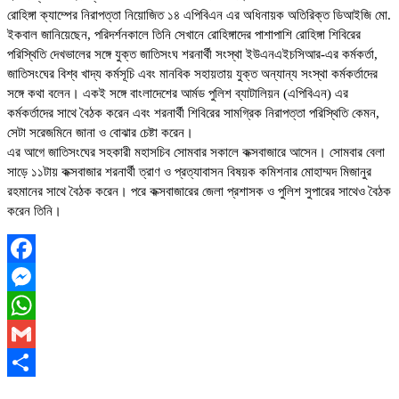
রোহিঙ্গা ক্যাম্পের নিরাপত্তা নিয়োজিত ১৪ এপিবিএন এর অধিনায়ক অতিরিক্ত ডিআইজি মো.
ইকবাল জানিয়েছেন, পরিদর্শনকালে তিনি সেখানে রোহিঙ্গাদের পাশাপাশি রোহিঙ্গা শিবিরের
পরিস্থিতি দেখভালের সঙ্গে যুক্ত জাতিসংঘ শরনার্থী সংস্থা ইউএনএইচসিআর-এর কর্মকর্তা,
জাতিসংঘের বিশ্ব খাদ্য কর্মসূচি এবং মানবিক সহায়তায় যুক্ত অন্যান্য সংস্থা কর্মকর্তাদের
সঙ্গে কথা বলেন। একই সঙ্গে বাংলাদেশের আর্মড পুলিশ ব্যাটালিয়ন (এপিবিএন) এর
কর্মকর্তাদের সাথে বৈঠক করেন এবং শরনার্থী শিবিরের সামগ্রিক নিরাপত্তা পরিস্থিতি কেমন,
সেটা সরেজমিনে জানা ও বোঝার চেষ্টা করেন।
এর আগে জাতিসংঘের সহকারী মহাসচিব সোমবার সকালে কক্সবাজারে আসেন। সোমবার বেলা
সাড়ে ১১টায় কক্সবাজার শরনার্থী ত্রাণ ও প্রত্যাবাসন বিষয়ক কমিশনার মোহাম্মদ মিজানুর
রহমানের সাথে বৈঠক করেন। পরে কক্সবাজারের জেলা প্রশাসক ও পুলিশ সুপারের সাথেও বৈঠক
করেন তিনি।
Facebook
Messenger
WhatsApp
Gmail
Share