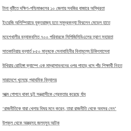
টানা বৃষ্টিতে দক্ষিণ-পশ্চিমাঞ্চলের ১০ জেলায় সবজির বাজারে অস্থিরতা
ইংরেজি অলিম্পিয়াডে যুক্তরাজ্য হতে সমুদ্রকন্যা ফিরলেন মেডেল হাতে
মহেশখালীর বন্যাকবলিত ৭০০ পরিবারকে সিপিজিসিবিএলের ত্রাণ সহায়তা
সাতকানিয়ায় বন্যার্ত ৮৫০ মানুষকে সেনাবাহিনীর বিনামূল্যে চিকিৎসাসেবা
উখিয়ায় রোহিঙ্গা ক্যাম্পে এক মাদ্রাসাভবনের ওপর পাহাড় ধসে পাঁচ শিক্ষার্থী নিহত
সারাদেশে খুলেছে প্রাথমিক বিদ্যালয়
আত্ম গোপনে থাকা দুই সন্ত্রাসীকে গ্রেফতার করেছে র্যাব
‘রাজনীতিকে যারা খেলার বিষয় মনে করেন, তারা রাজনীতি থেকে অবসর নেন’
উপকূল থেকে অস্ত্রসহ জলদস্যু আটক