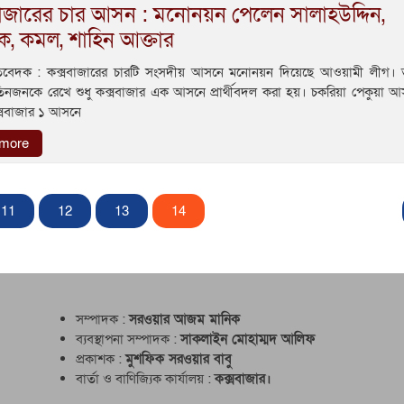
বাজারের চার আসন : মনোনয়ন পেলেন সালাহউদ্দিন,
, কমল, শাহিন আক্তার
রতিবেদক : কক্সবাজারের চারটি সংসদীয় আসনে মনোনয়ন দিয়েছে আওয়ামী লীগ। ত
িনজনকে রেখে শুধু কক্সবাজার এক আসনে প্রার্থীবদল করা হয়। চকরিয়া পেকুয়া আ
্সবাজার ১ আসনে
 more
11
12
13
14
সম্পাদক :
সরওয়ার আজম মানিক
ব্যবস্থাপনা সম্পাদক :
সাকলাইন মোহাম্মদ আলিফ
প্রকাশক :
মুশফিক সরওয়ার বাবু
বার্তা ও বাণিজ্যিক কার্যালয় :
কক্সবাজার।