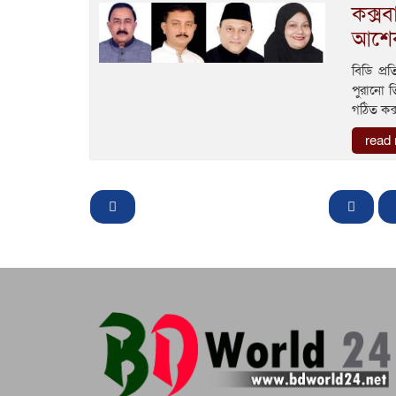
কক্স
আশেক
বিডি প্
পুরানো ত
গঠিত কক
read