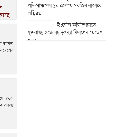
পশ্চিমাঞ্চলের ১০ জেলায় সবজির বাজারে
ল
অস্থিরতা
আছে :
ইংরেজি অলিম্পিয়াডে
যুক্তরাজ্য হতে সমুদ্রকন্যা ফিরলেন মেডেল
হাতে
াজ জাফর
সমাবেশের
মহেশখালীর বন্যাকবলিত
৭০০ পরিবারকে
সিপিজিসিবিএলের ত্রাণ সহায়তা
সাতকানিয়ায় বন্যার্ত
৮৫০ মানুষকে
সেনাবাহিনীর বিনামূল্যে চিকিৎসাসেবা
্বতন্ত্র
সদ সদস্য
উখিয়ায় রোহিঙ্গা ক্যাম্পে
এক মাদ্রাসাভবনের ওপর
পাহাড় ধসে পাঁচ শিক্ষার্থী নিহত