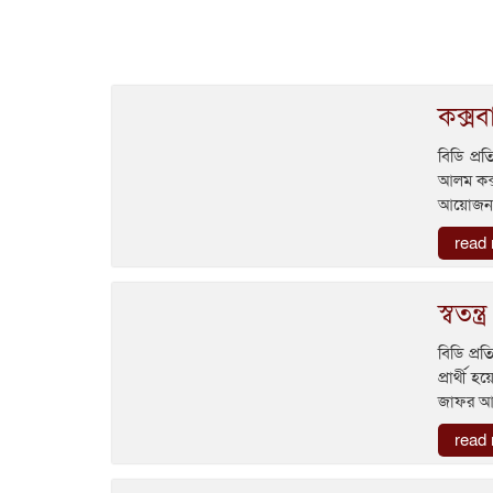
কক্সব
বিডি প্
আলম কক্স
আয়োজন 
read
স্বতন্
বিডি প্র
প্রার্থী
জাফর আ
read