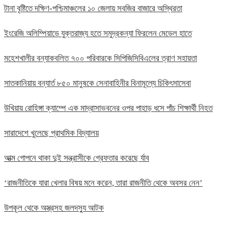
টানা বৃষ্টিতে দক্ষিণ-পশ্চিমাঞ্চলের ১০ জেলায় সবজির বাজারে অস্থিরতা
ইংরেজি অলিম্পিয়াডে যুক্তরাজ্য হতে সমুদ্রকন্যা ফিরলেন মেডেল হাতে
মহেশখালীর বন্যাকবলিত ৭০০ পরিবারকে সিপিজিসিবিএলের ত্রাণ সহায়তা
সাতকানিয়ায় বন্যার্ত ৮৫০ মানুষকে সেনাবাহিনীর বিনামূল্যে চিকিৎসাসেবা
উখিয়ায় রোহিঙ্গা ক্যাম্পে এক মাদ্রাসাভবনের ওপর পাহাড় ধসে পাঁচ শিক্ষার্থী নিহত
সারাদেশে খুলেছে প্রাথমিক বিদ্যালয়
আত্ম গোপনে থাকা দুই সন্ত্রাসীকে গ্রেফতার করেছে র্যাব
‘রাজনীতিকে যারা খেলার বিষয় মনে করেন, তারা রাজনীতি থেকে অবসর নেন’
উপকূল থেকে অস্ত্রসহ জলদস্যু আটক