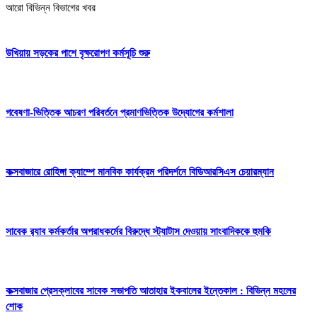
আরো বিভিন্ন বিভাগের খবর
উখিয়ায় সড়কের পাশে বৃক্ষরোপণ কর্মসূচি শুরু
গবেষণা-ভিত্তিক আচরণ পরিবর্তনে প্রমাণভিত্তিক উদ্যোগের কর্মশালা
কক্সবাজারে রোহিঙ্গা ক্যাম্পে মানবিক কার্যক্রম পরিদর্শনে বিডিআরসিএস চেয়ারম্যান
সাবেক র‍্যাব কর্মকর্তার অপরাধকর্মের বিরুদ্ধে স্ট্যাটাস দেওয়ায় সাংবাদিককে হুমকি
কক্সবাজার প্রেসক্লাবের সাবেক সভাপতি আতাহার ইকবালের ইন্তেকাল : বিভিন্ন মহলের
শোক