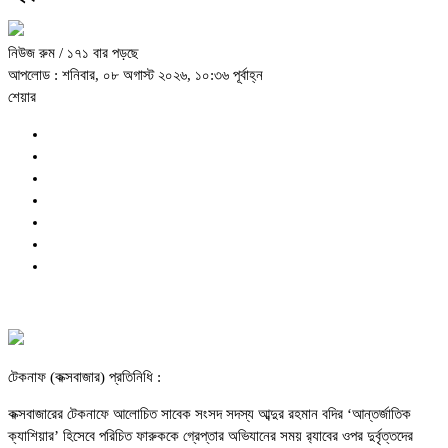
নিউজ রুম
/ ১৭১ বার পড়ছে
আপলোড : শনিবার, ০৮ অগাস্ট ২০২৬, ১০:৩৬ পূর্বাহ্ন
শেয়ার
টেকনাফ (কক্সবাজার) প্রতিনিধি :
কক্সবাজারের টেকনাফে আলোচিত সাবেক সংসদ সদস্য আব্দুর রহমান বদির ‘আন্তর্জাতিক
ক্যাশিয়ার’ হিসেবে পরিচিত ফারুককে গ্রেপ্তার অভিযানের সময় র‌্যাবের ওপর দুর্বৃত্তদের