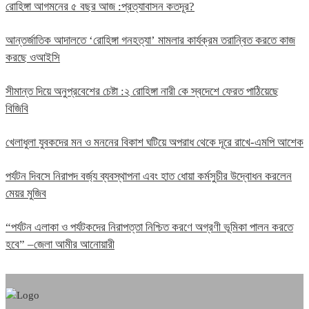
রোহিঙ্গা আগমনের ৫ বছর আজ :প্রত্যাবাসন কতদূর?
আন্তর্জাতিক আদালতে ‘রোহিঙ্গা গনহত্যা’ মামলার কার্যক্রম তরান্বিত করতে কাজ
করছে ওআইসি
সীমান্ত দিয়ে অনুপ্রবেশের চেষ্টা :২ রোহিঙ্গা নারী কে স্বদেশে ফেরত পাঠিয়েছে
বিজিবি
খেলাধুলা যুবকদের মন ও মননের বিকাশ ঘটিয়ে অপরাধ থেকে দূরে রাখে-এমপি আশেক
পর্যটন দিবসে নিরাপদ বর্জ্য ব্যবস্থাপনা এবং হাত ধোয়া কর্মসুচীর উদ্বোধন করলেন
মেয়র মুজিব
“পর্যটন এলাকা ও পর্যটকদের নিরাপত্তা নিশ্চিত করণে অগ্রণী ভূমিকা পালন করতে
হবে” –জেলা আমীর আনোয়ারী