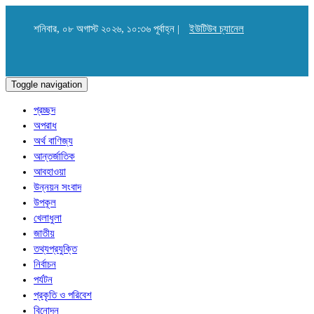
শনিবার, ০৮ অগাস্ট ২০২৬, ১০:৩৬ পূর্বাহ্ন |
ইউটিউব চ্যানেল
Toggle navigation
প্রচ্ছদ
অপরাধ
অর্থ বাণিজ্য
আন্তর্জাতিক
আবহাওয়া
উন্নয়ন সংবাদ
উপকূল
খেলাধুলা
জাতীয়
তথ্যপ্রযুক্তি
নির্বাচন
পর্যটন
প্রকৃতি ও পরিবেশ
বিনোদন