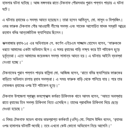
হামলার ঘটনা ঘটেছে। আজ মঙ্গলবার রাতে টেকনাফ পৌরসভার পুরান পল্লান পাড়ায় এ ঘটনা
ঘটে।
এ ঘটনায় র‌্যাবের ৩ সদস্য আহত হয়েছেন। তারা হলেন আমিনুল, মো. মাসুদ ও বিশ্বজিৎ।
ওমর ফারুক টেকনাফ পৌর আওয়ামী লীগের সদস্য এবং সাবেক আলোচিত মাদক সম্রাট আব্দুর
রহমান বদির আন্তর্জাতিক ক্যাশিয়ার ছিলেন।
কক্সবাজার র‌্যাব-১৫ এর অধিনায়ক লে. কর্ণেল এইচএম সাজ্জাদ হোসেন বলেন, ‘ফারুককে
ধরতে আমাদের একটা অভিযান ছিল। এ সময় র‌্যাবের গাড়ি লক্ষ্য করে ইট পাটকেল ছুড়ে
দুর্বৃত্তরা। এতে আমাদের কয়েকজন সদস্য সামান্য আহত হয়। এ ঘটনায় আইনি ব্যবস্থা
নেওয়া হচ্ছে।’
টেকনাফের পুরান পল্লান পাড়ার বাসিন্দা মো. আজিজ বলেন, ‘রাতে বদির ক্যাশিয়ার ফারুকের
বাড়িতে অভিযান চালায় র‌্যাব সদস্যরা। এ সময় ফারুক বাড়ি থেকে পালিয়ে যায়। পরে তার
লোকজন র‌্যাবের ওপর ইট পাটকেল ছুড়ে।’
টেকনাফ উপজেলা স্বাস্থ্য কমপ্লেক্সে কর্মরত চিকিৎসক খানে আলম বলেন, ‘আহত অবস্থায়
রাতে র‌্যাবের তিন সদস্য চিকিৎসা নিতে এসেছিল। তাদের প্রাথমিক চিকিৎসা দিয়ে ছেড়ে
দেওয়া হয়েছে।’
এ বিষয় টেকনাফ মডেল থানার ভারপ্রাপ্ত কর্মকর্তা (ওসি) মো. গিয়াস উদ্দিন বলেন, ‘র‌্যাবর
ওপর হামালার ঘটনাটি শুনেছি। তবে এখনো কেউ কোনো অভিযোগ নিয়ে আসেনি।’