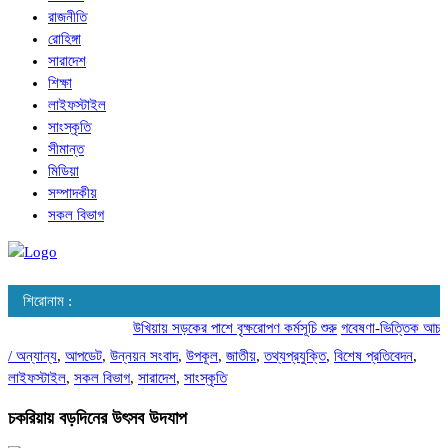
রাজনীতি
রোহিঙ্গা
সারাদেশ
শিক্ষা
লাইফস্টাইল
সাংস্কৃতি
সীমান্ত
মিডিয়া
সম্পাদকীয়
সকল বিভাগ
শিরোনাম :
উখিয়ায় সড়কের পাশে বৃক্ষরোপণ কর্মসূচি শুরু
গবেষণা-ভিত্তিক আচরণ পর
/
অন্যান্য
,
আপডেট
,
উন্নয়ন সংবাদ
,
উপকূল
,
জাতীয়
,
তথ্যপ্রযুক্তি
,
বিশেষ প্রতিবেদন
,
লাইফস্টাইল
,
সকল বিভাগ
,
সারাদেশ
,
সাংস্কৃতি
চকরিয়ায় বড়দিনের উৎসব উদযাপ