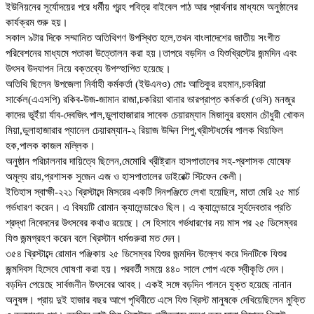
ইউনিয়নের সূর্যোদয়ের পরে ধর্মীয় গ্রন্হ পবিত্র বাইবেল পাঠ আর প্রার্থনার মাধ্যমে অনুষ্ঠানের
কার্যক্রম শুরু হয়।
সকাল ৯টার দিকে সম্মানিত অতিথিগণ উপস্থিত হলে,তখন বাংলাদেশের জাতীয় সংগীত
পরিবেশনের মাধ্যমে পতাকা উত্তোলন করা হয়।তাপরে বড়দিন ও যিশুখ্রিস্টের জন্মদিন এবং
উৎসব উদযাপন নিয়ে বক্তব্যে উপস্হাপিত হয়েছে।
অতিথি ছিলেন উপজেলা নির্বাহী কর্মকর্তা (ইউএনও) মোঃ আতিকুর রহমান,চকরিয়া
সার্কেল(এএসপি) রকিব-উজ-জামান রাজা,চকরিয়া থানার ভারপ্রাপ্ত কর্মকর্তা (ওসি) মনজুর
কাদের ভূইঁয়া র্যাব-দেবজিৎ পাল,ডুলাহাজারার সাবেক চেয়ারম্যান মিজানুর রহমান চৌধুরী খোকন
মিয়া,ডুলাহাজারার প্যানেল চেয়ারম্যান-২ রিয়াজ উদ্দিন শিপু,খ্রীস্টধর্মের পালক থিয়ফিল
হক,পালক কাজল মল্লিক।
অনুষ্ঠান পরিচালনার দায়িত্বে ছিলেন,মেমোরি খ্রীষ্ট্রান হাসপাতালের সহ-প্রশাসক যোষেফ
অমূল্য রায়,প্রশাসক সুজেন এজ ও হাসপাতালের ডাইরেক্ট স্টিফেন কেলী।
ইতিহাস স্বাক্ষী-২২১ খ্রিস্টাব্দে মিসরের একটি দিনপঞ্জিতে লেখা হয়েছিল, মাতা মেরি ২৫ মার্চ
গর্ভধারণ করেন। এ বিষয়টি রোমান ক্যালেন্ডারেও ছিল। এ ক্যালেন্ডারে সূর্যদেবতার প্রতি
শ্রদ্ধা নিবেদনের উৎসবের কথাও রয়েছে। সে হিসাবে গর্ভধারণের নয় মাস পর ২৫ ডিসেম্বর
যিশু জন্মগ্রহণ করেন বলে খ্রিস্টান ধর্মগুরুরা মত দেন।
৩৫৪ খ্রিস্টাব্দে রোমান পঞ্জিকায় ২৫ ডিসেম্বর যিশুর জন্মদিন উল্লেখ করে দিনটিকে যিশুর
জন্মদিবস হিসেবে ঘোষণা করা হয়। পরবর্তী সময়ে ৪৪০ সালে পোপ একে স্বীকৃতি দেন।
বড়দিন পেয়েছে সার্বজনীন উৎসবের আবহ। একই সঙ্গে বড়দিন পালনে যুক্ত হয়েছে নানান
অনুষঙ্গ। প্রায় দুই হাজার বছর আগে পৃথিবীতে এসে যিশু খ্রিস্ট মানুষকে দেখিয়েছিলেন মুক্তি