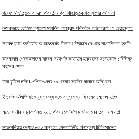
গবেষণা-ভিত্তিক আচরণ পরিবর্তনে প্রমাণভিত্তিক উদ্যোগের কর্মশালা
কক্সবাজারে রোহিঙ্গা ক্যাম্পে মানবিক কার্যক্রম পরিদর্শনে বিডিআরসিএস চেয়ারম্যান
সাবেক র‍্যাব কর্মকর্তার অপরাধকর্মের বিরুদ্ধে স্ট্যাটাস দেওয়ায় সাংবাদিককে হুমকি
কক্সবাজার প্রেসক্লাবের সাবেক সভাপতি আতাহার ইকবালের ইন্তেকাল : বিভিন্ন
মহলের শোক
টানা বৃষ্টিতে দক্ষিণ-পশ্চিমাঞ্চলের ১০ জেলায় সবজির বাজারে অস্থিরতা
ইংরেজি অলিম্পিয়াডে যুক্তরাজ্য হতে সমুদ্রকন্যা ফিরলেন মেডেল হাতে
মহেশখালীর বন্যাকবলিত ৭০০ পরিবারকে সিপিজিসিবিএলের ত্রাণ সহায়তা
সাতকানিয়ায় বন্যার্ত ৮৫০ মানুষকে সেনাবাহিনীর বিনামূল্যে চিকিৎসাসেবা