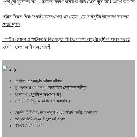
খেলাধুলা যুবকদের মন ও মননের বিকাশ ঘটিয়ে অপরাধ থেকে দূরে রাখে-এমপি আশেক
পর্যটন দিবসে নিরাপদ বর্জ্য ব্যবস্থাপনা এবং হাত ধোয়া কর্মসুচীর উদ্বোধন করলেন
মেয়র মুজিব
“পর্যটন এলাকা ও পর্যটকদের নিরাপত্তা নিশ্চিত করণে অগ্রণী ভূমিকা পালন করতে
হবে” –জেলা আমীর আনোয়ারী
সম্পাদক :
সরওয়ার আজম মানিক
ব্যবস্থাপনা সম্পাদক :
সাকলাইন মোহাম্মদ আলিফ
প্রকাশক :
মুশফিক সরওয়ার বাবু
বার্তা ও বাণিজ্যিক কার্যালয় :
কক্সবাজার।
হোটেল নিরিবিলি, কক্ষ নম্বর ১০১, শহীদ স্মরণী, কক্সবাজার।
bdworld24net@gmail.com
01617-210771