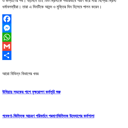
ও কল্যাণের পথ। বড়দিনে তাই যিশু খ্রিস্টকে গভীরভাবে স্মরণ করে সারা বিশ্বের খ্রিস্ট
ধর্মাবলম্বীরা। তারা এ দিনটিকে আনন্দ ও মুক্তির দিন হিসেবে পালন করেন।
Facebook
Messenger
WhatsApp
Gmail
Share
আরো বিভিন্ন বিভাগের খবর
উখিয়ায় সড়কের পাশে বৃক্ষরোপণ কর্মসূচি শুরু
গবেষণা-ভিত্তিক আচরণ পরিবর্তনে প্রমাণভিত্তিক উদ্যোগের কর্মশালা