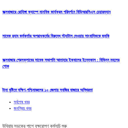
কক্সবাজারে রোহিঙ্গা ক্যাম্পে মানবিক কার্যক্রম পরিদর্শনে বিডিআরসিএস চেয়ারম্যান
সাবেক র‍্যাব কর্মকর্তার অপরাধকর্মের বিরুদ্ধে স্ট্যাটাস দেওয়ায় সাংবাদিককে হুমকি
কক্সবাজার প্রেসক্লাবের সাবেক সভাপতি আতাহার ইকবালের ইন্তেকাল : বিভিন্ন মহলের
শোক
টানা বৃষ্টিতে দক্ষিণ-পশ্চিমাঞ্চলের ১০ জেলায় সবজির বাজারে অস্থিরতা
সর্বশেষ খবর
জনপ্রিয় খবর
উখিয়ায় সড়কের পাশে বৃক্ষরোপণ কর্মসূচি শুরু