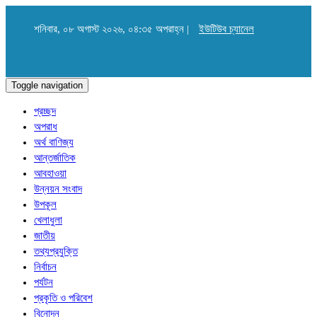
শনিবার, ০৮ অগাস্ট ২০২৬, ০৪:৩৫ অপরাহ্ন |
ইউটিউব চ্যানেল
Toggle navigation
প্রচ্ছদ
অপরাধ
অর্থ বাণিজ্য
আন্তর্জাতিক
আবহাওয়া
উন্নয়ন সংবাদ
উপকূল
খেলাধুলা
জাতীয়
তথ্যপ্রযুক্তি
নির্বাচন
পর্যটন
প্রকৃতি ও পরিবেশ
বিনোদন