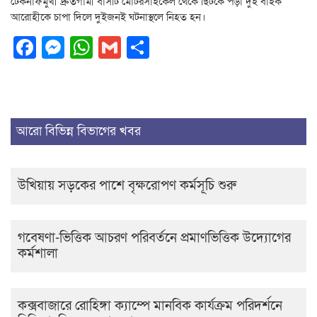
টেকনাফমুখী দ্রুতগামী বাসটি মোটরসাইকেল থেকে ছিটকে পড়া দুই বাইক
আরোহীকে চাপা দিলে দুইজনই ঘটনাস্থলে নিহত হন।
Facebook
Messenger
WhatsApp
Gmail
Share
আরো বিভিন্ন বিভাগের খবর
উখিয়ায় সড়কের পাশে বৃক্ষরোপণ কর্মসূচি শুরু
গবেষণা-ভিত্তিক আচরণ পরিবর্তনে প্রমাণভিত্তিক উদ্যোগের
কর্মশালা
কক্সবাজারে রোহিঙ্গা ক্যাম্পে মানবিক কার্যক্রম পরিদর্শনে