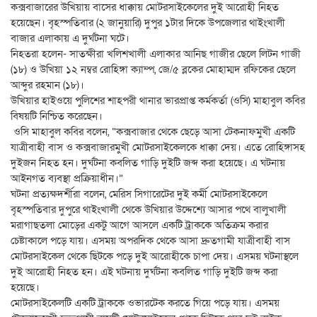
কক্সবাজারের উখিয়ায় বাসের ধাক্কায় মোটরসাইকেলের দুই আরোহী নিহত
হয়েছেন। বৃহস্পতিবার (২ জানুয়ারি) দুপুর ১টার দিকে উপজেলার থাইংখালী
বাজার এলাকায় এ দুর্ঘটনা ঘটে।
নিহতরা হলেন- সাতক্ষীরা খলিশখালী এলাকার আনিছ গাজীর ছেলে লিটন গাজী
(১৮) ও উখিয়া ১২ নম্বর রোহিঙ্গা ক্যাম্প, জে/৫ ব্লকের মোহাম্মদ রফিকের ছেলে
আব্দুর রহমান (১৮)।
উখিয়ার হাইওয়ে পুলিশের শাহপরী থানার ভারপ্রাপ্ত কর্মকর্তা (ওসি) মাহাবুল কবির
বিষয়টি নিশ্চিত করেছেন।
ওসি মাহাবুল কবির বলেন, “কক্সবাজার থেকে ছেড়ে আসা টেকনাফমুখী একটি
যাত্রীবাহী বাস ও কক্সবাজারমুখী মোটরসাইকেলকে ধাক্কা দেয়। এতে রোহিঙ্গাসহ
দুইজন নিহত হন। দুর্ঘটনা কবলিত গাড়ি দুইটি জব্দ করা হয়েছে। এ ঘটনায়
আইনগত ব্যবস্থা প্রক্রিয়াধীন।”
ঘটনা প্রত্যক্ষদর্শীরা বলেন, মেরিস সিগারেটের দুই কর্মী মোটরসাইকেলে
বৃহস্পতিবার দুপুরে থাইংখালী থেকে উখিয়ার উদ্দেশ্যে আসার পথে বালুখালী
মরাগাছতলা মোড়ের একটু আগে আসলে একটি ট্রাককে অতিক্রম করার
চেষ্টাকালে পড়ে যায়। এসময় অপরদিক থেকে আসা দ্রুতগামী যাত্রীবাহী বাস
মোটরসাইকেল থেকে ছিটকে পড়ে দুই আরোহীকে চাপা দেয়। এসময় ঘটনাস্থলে
দুই আরোহী নিহত হন। এই ঘটনায় দুর্ঘটনা কবলিত গাড়ি দুইটি জব্দ করা
হয়েছে।
মোটরসাইকেলটি একটি ট্রাককে ওভারটেক করতে গিয়ে পড়ে যায়। এসময়