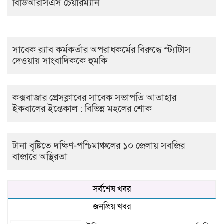
বিডিআরসিএস চেয়ারম্যান
সাবেক র‍্যাব কর্মকর্তার অপরাধকর্মের বিরুদ্ধে স্ট্যাটাস
দেওয়ায় সাংবাদিককে হুমকি
কক্সবাজার প্রেসক্লাবের সাবেক সভাপতি আতাহার
ইকবালের ইন্তেকাল : বিভিন্ন মহলের শোক
টানা বৃষ্টিতে দক্ষিণ-পশ্চিমাঞ্চলের ১০ জেলায় সবজির
বাজারে অস্থিরতা
সর্বশেষ খবর
জনপ্রিয় খবর