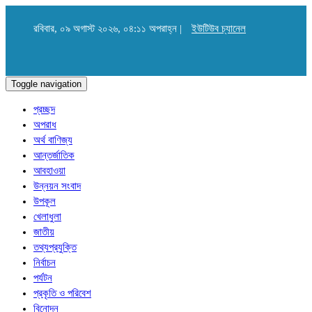
রবিবার, ০৯ অগাস্ট ২০২৬, ০৪:১১ অপরাহ্ন |
ইউটিউব চ্যানেল
Toggle navigation
প্রচ্ছদ
অপরাধ
অর্থ বাণিজ্য
আন্তর্জাতিক
আবহাওয়া
উন্নয়ন সংবাদ
উপকূল
খেলাধুলা
জাতীয়
তথ্যপ্রযুক্তি
নির্বাচন
পর্যটন
প্রকৃতি ও পরিবেশ
বিনোদন