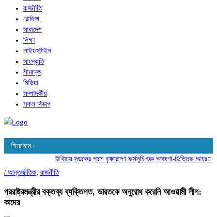
রাজনীতি
রোহিঙ্গা
সারাদেশ
শিক্ষা
লাইফস্টাইল
সাংস্কৃতি
সীমান্ত
মিডিয়া
সম্পাদকীয়
সকল বিভাগ
শিরোনাম :
উখিয়ায় সড়কের পাশে বৃক্ষরোপণ কর্মসূচি শুরু
গবেষণা-ভিত্তিক আচরণ পরিবর্
/
আন্তর্জাতিক
,
রাজনীতি
পররাষ্ট্রমন্ত্রীর বক্তব্য ব্যক্তিগত, ভারতকে অনুরোধ করেনি আওয়ামী লীগ:
কাদের