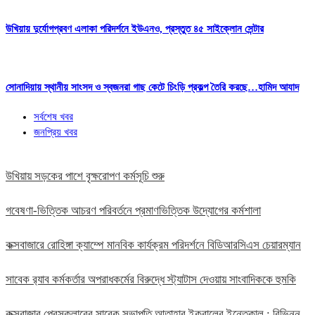
উখিয়ায় দুর্যোগপ্রবণ এলাকা পরিদর্শনে ইউএনও, প্রস্তুত ৪৫ সাইক্লোন সেন্টার
সোনাদিয়ায় স্থানীয় সাংসদ ও স্বজনরা গাছ কেটে চিংড়ি প্রকল্প তৈরি করছে…হামিদ আযাদ
সর্বশেষ খবর
জনপ্রিয় খবর
উখিয়ায় সড়কের পাশে বৃক্ষরোপণ কর্মসূচি শুরু
গবেষণা-ভিত্তিক আচরণ পরিবর্তনে প্রমাণভিত্তিক উদ্যোগের কর্মশালা
কক্সবাজারে রোহিঙ্গা ক্যাম্পে মানবিক কার্যক্রম পরিদর্শনে বিডিআরসিএস চেয়ারম্যান
সাবেক র‍্যাব কর্মকর্তার অপরাধকর্মের বিরুদ্ধে স্ট্যাটাস দেওয়ায় সাংবাদিককে হুমকি
কক্সবাজার প্রেসক্লাবের সাবেক সভাপতি আতাহার ইকবালের ইন্তেকাল : বিভিন্ন