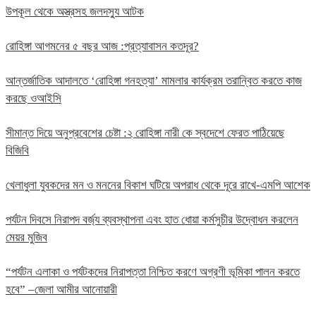
উপকূল থেকে অস্ত্রসহ জলদস্যু আটক
রোহিঙ্গা আগমনের ৫ বছর আজ :প্রত্যাবাসন কতদূর?
আন্তর্জাতিক আদালতে ‘রোহিঙ্গা গনহত্যা’ মামলার কার্যক্রম তরান্বিত করতে কাজ
করছে ওআইসি
সীমান্ত দিয়ে অনুপ্রবেশের চেষ্টা :২ রোহিঙ্গা নারী কে স্বদেশে ফেরত পাঠিয়েছে
বিজিবি
খেলাধুলা যুবকদের মন ও মননের বিকাশ ঘটিয়ে অপরাধ থেকে দূরে রাখে-এমপি আশেক
পর্যটন দিবসে নিরাপদ বর্জ্য ব্যবস্থাপনা এবং হাত ধোয়া কর্মসুচীর উদ্বোধন করলেন
মেয়র মুজিব
“পর্যটন এলাকা ও পর্যটকদের নিরাপত্তা নিশ্চিত করণে অগ্রণী ভূমিকা পালন করতে
হবে” –জেলা আমীর আনোয়ারী