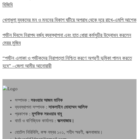
বিজিবি
খেলাধুলা যুবকদের মন ও মননের বিকাশ ঘটিয়ে অপরাধ থেকে দূরে রাখে-এমপি আশেক
পর্যটন দিবসে নিরাপদ বর্জ্য ব্যবস্থাপনা এবং হাত ধোয়া কর্মসুচীর উদ্বোধন করলেন
মেয়র মুজিব
“পর্যটন এলাকা ও পর্যটকদের নিরাপত্তা নিশ্চিত করণে অগ্রণী ভূমিকা পালন করতে
হবে” –জেলা আমীর আনোয়ারী
সম্পাদক :
সরওয়ার আজম মানিক
ব্যবস্থাপনা সম্পাদক :
সাকলাইন মোহাম্মদ আলিফ
প্রকাশক :
মুশফিক সরওয়ার বাবু
বার্তা ও বাণিজ্যিক কার্যালয় :
কক্সবাজার।
হোটেল নিরিবিলি, কক্ষ নম্বর ১০১, শহীদ স্মরণী, কক্সবাজার।