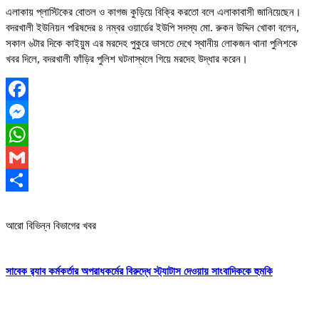
এলাকায় প্লাস্টিকের বোতল ও কাগজ কুড়িয়ে বিক্রি করতো বলে এলাকাবাসী জানিয়েছেন।
বদরখালী ইউনিয়ন পরিষদের ৪ নম্বর ওয়ার্ডের ইউপি সদস্য মো. রুকন উদ্দিন খোকা বলেন,
সকাল ৬টার দিকে কাইয়ুম এর মরদেহ পুকুরে ভাসতে দেখে স্থানীয় লোকজন থানা পুলিশকে
খবর দিলে, বদরখালী ফাঁড়ির পুলিশ ঘটনাস্থলে গিয়ে মরদেহ উদ্ধার করেন।
Facebook
Messenger
WhatsApp
Gmail
Share
আরো বিভিন্ন বিভাগের খবর
সাবেক র‍্যাব কর্মকর্তার অপরাধকর্মের বিরুদ্ধে স্ট্যাটাস দেওয়ায় সাংবাদিককে হুমকি