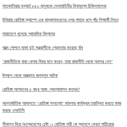
সাতকানিয়ায় বন্যার্ত ৮৫০ মানুষকে সেনাবাহিনীর বিনামূল্যে চিকিৎসাসেবা
উখিয়ায় রোহিঙ্গা ক্যাম্পে এক মাদ্রাসাভবনের ওপর পাহাড় ধসে পাঁচ শিক্ষার্থী নিহত
সারাদেশে খুলেছে প্রাথমিক বিদ্যালয়
আত্ম গোপনে থাকা দুই সন্ত্রাসীকে গ্রেফতার করেছে র্যাব
‘রাজনীতিকে যারা খেলার বিষয় মনে করেন, তারা রাজনীতি থেকে অবসর নেন’
উপকূল থেকে অস্ত্রসহ জলদস্যু আটক
রোহিঙ্গা আগমনের ৫ বছর আজ :প্রত্যাবাসন কতদূর?
আন্তর্জাতিক আদালতে ‘রোহিঙ্গা গনহত্যা’ মামলার কার্যক্রম তরান্বিত করতে কাজ
করছে ওআইসি
সীমান্ত দিয়ে অনুপ্রবেশের চেষ্টা :২ রোহিঙ্গা নারী কে স্বদেশে ফেরত পাঠিয়েছে