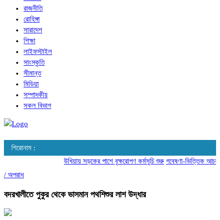
রাজনীতি
রোহিঙ্গা
সারাদেশ
শিক্ষা
লাইফস্টাইল
সাংস্কৃতি
সীমান্ত
মিডিয়া
সম্পাদকীয়
সকল বিভাগ
শিরোনাম :
উখিয়ায় সড়কের পাশে বৃক্ষরোপণ কর্মসূচি শুরু
গবেষণা-ভিত্তিক আচরণ পরি
/
অপরাধ
বদরখালীতে পুকুর থেকে ভাসমান পথশিশুর লাশ উদ্ধার