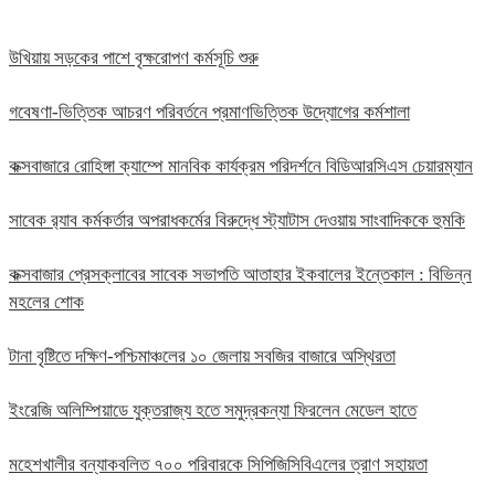
উখিয়ায় সড়কের পাশে বৃক্ষরোপণ কর্মসূচি শুরু
গবেষণা-ভিত্তিক আচরণ পরিবর্তনে প্রমাণভিত্তিক উদ্যোগের কর্মশালা
কক্সবাজারে রোহিঙ্গা ক্যাম্পে মানবিক কার্যক্রম পরিদর্শনে বিডিআরসিএস চেয়ারম্যান
সাবেক র‍্যাব কর্মকর্তার অপরাধকর্মের বিরুদ্ধে স্ট্যাটাস দেওয়ায় সাংবাদিককে হুমকি
কক্সবাজার প্রেসক্লাবের সাবেক সভাপতি আতাহার ইকবালের ইন্তেকাল : বিভিন্ন
মহলের শোক
টানা বৃষ্টিতে দক্ষিণ-পশ্চিমাঞ্চলের ১০ জেলায় সবজির বাজারে অস্থিরতা
ইংরেজি অলিম্পিয়াডে যুক্তরাজ্য হতে সমুদ্রকন্যা ফিরলেন মেডেল হাতে
মহেশখালীর বন্যাকবলিত ৭০০ পরিবারকে সিপিজিসিবিএলের ত্রাণ সহায়তা