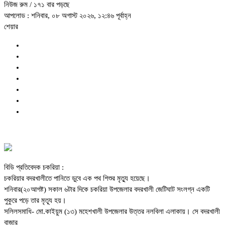
নিউজ রুম
/ ১৭১ বার পড়ছে
আপলোড : শনিবার, ০৮ অগাস্ট ২০২৬, ১২:৪৬ পূর্বাহ্ন
শেয়ার
বিডি প্রতিবেদক চকরিয়া :
চকরিয়ার বদরখালীতে পানিতে ডুবে এক পথ শিশুর মৃত্যু হয়েছে।
শনিবার(২০আগষ্ট) সকাল ৬টার দিকে চকরিয়া উপজেলার বদরখালী জেটিঘাট সংলগ্ন একটি
পুকুরে পড়ে তার মৃত্যূ হয়।
সলিলসমাধি- মো.কাইয়ুম (১৩) মহেশখালী উপজেলার উত্তর নলবিলা এলাকায়। সে বদরখালী
বাজার