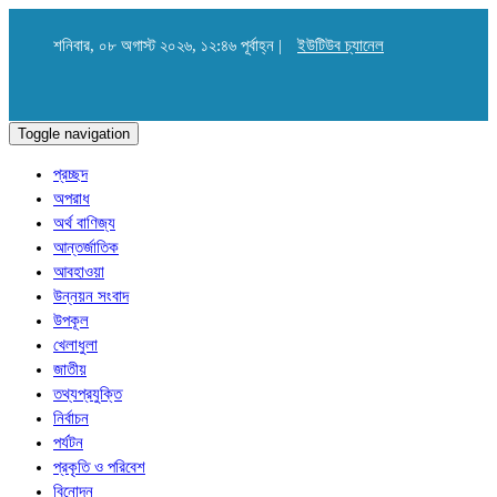
শনিবার, ০৮ অগাস্ট ২০২৬, ১২:৪৬ পূর্বাহ্ন |
ইউটিউব চ্যানেল
Toggle navigation
প্রচ্ছদ
অপরাধ
অর্থ বাণিজ্য
আন্তর্জাতিক
আবহাওয়া
উন্নয়ন সংবাদ
উপকূল
খেলাধুলা
জাতীয়
তথ্যপ্রযুক্তি
নির্বাচন
পর্যটন
প্রকৃতি ও পরিবেশ
বিনোদন