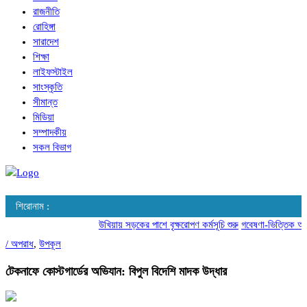
রাজনীতি
রোহিঙ্গা
সারাদেশ
শিক্ষা
লাইফস্টাইল
সাংস্কৃতি
সীমান্ত
মিডিয়া
সম্পাদকীয়
সকল বিভাগ
শিরোনাম :
উখিয়ায় সড়কের পাশে বৃক্ষরোপণ কর্মসূচি শুরু
গবেষণা-ভিত্তিক আচরণ 
/
অপরাধ
,
উপকূল
টেকনাফে কোস্টগার্ডের অভিযান: বিপুল বিদেশি মাদক উদ্ধার