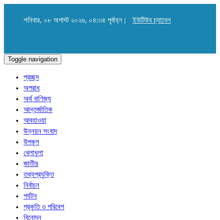
শনিবার, ০৮ অগাস্ট ২০২৬, ০৪:৩৪ পূর্বাহ্ন |
ইউটিউব চ্যানেল
Toggle navigation
প্রচ্ছদ
অপরাধ
অর্থ বাণিজ্য
আন্তর্জাতিক
আবহাওয়া
উন্নয়ন সংবাদ
উপকূল
খেলাধুলা
জাতীয়
তথ্যপ্রযুক্তি
নির্বাচন
পর্যটন
প্রকৃতি ও পরিবেশ
বিনোদন