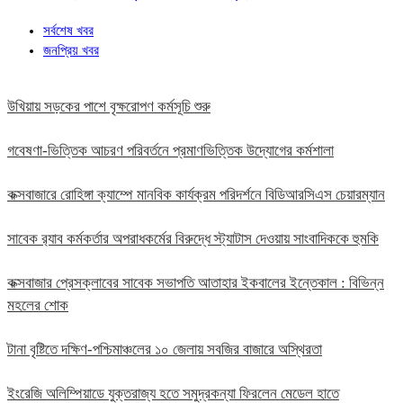
সর্বশেষ খবর
জনপ্রিয় খবর
উখিয়ায় সড়কের পাশে বৃক্ষরোপণ কর্মসূচি শুরু
গবেষণা-ভিত্তিক আচরণ পরিবর্তনে প্রমাণভিত্তিক উদ্যোগের কর্মশালা
কক্সবাজারে রোহিঙ্গা ক্যাম্পে মানবিক কার্যক্রম পরিদর্শনে বিডিআরসিএস চেয়ারম্যান
সাবেক র‍্যাব কর্মকর্তার অপরাধকর্মের বিরুদ্ধে স্ট্যাটাস দেওয়ায় সাংবাদিককে হুমকি
কক্সবাজার প্রেসক্লাবের সাবেক সভাপতি আতাহার ইকবালের ইন্তেকাল : বিভিন্ন
মহলের শোক
টানা বৃষ্টিতে দক্ষিণ-পশ্চিমাঞ্চলের ১০ জেলায় সবজির বাজারে অস্থিরতা
ইংরেজি অলিম্পিয়াডে যুক্তরাজ্য হতে সমুদ্রকন্যা ফিরলেন মেডেল হাতে