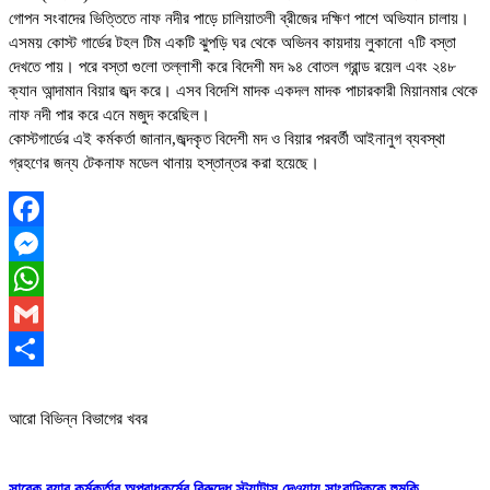
গোপন সংবাদের ভিত্তিতে নাফ নদীর পাড়ে চালিয়াতলী ব্রীজের দক্ষিণ পাশে অভিযান চালায়।
এসময় কোস্ট গার্ডের টহল টিম একটি ঝুপড়ি ঘর থেকে অভিনব কায়দায় লুকানো ৭টি বস্তা
দেখতে পায়। পরে বস্তা গুলো তল্লাশী করে বিদেশী মদ ৯৪ বোতল গ্রান্ড রয়েল এবং ২৪৮
ক্যান আন্দামান বিয়ার জব্দ করে। এসব বিদেশি মাদক একদল মাদক পাচারকারী মিয়ানমার থেকে
নাফ নদী পার করে এনে মজুদ করেছিল।
কোস্টগার্ডের এই কর্মকর্তা জানান,জব্দকৃত বিদেশী মদ ও বিয়ার পরবর্তী আইনানুগ ব্যবস্থা
গ্রহণের জন্য টেকনাফ মডেল থানায় হস্তান্তর করা হয়েছে।
Facebook
Messenger
WhatsApp
Gmail
Share
আরো বিভিন্ন বিভাগের খবর
সাবেক র‍্যাব কর্মকর্তার অপরাধকর্মের বিরুদ্ধে স্ট্যাটাস দেওয়ায় সাংবাদিককে হুমকি