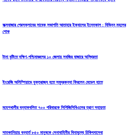
কক্সবাজার প্রেসক্লাবের সাবেক সভাপতি আতাহার ইকবালের ইন্তেকাল : বিভিন্ন মহলের
শোক
টানা বৃষ্টিতে দক্ষিণ-পশ্চিমাঞ্চলের ১০ জেলায় সবজির বাজারে অস্থিরতা
ইংরেজি অলিম্পিয়াডে যুক্তরাজ্য হতে সমুদ্রকন্যা ফিরলেন মেডেল হাতে
মহেশখালীর বন্যাকবলিত ৭০০ পরিবারকে সিপিজিসিবিএলের ত্রাণ সহায়তা
সাতকানিয়ায় বন্যার্ত ৮৫০ মানুষকে সেনাবাহিনীর বিনামূল্যে চিকিৎসাসেবা