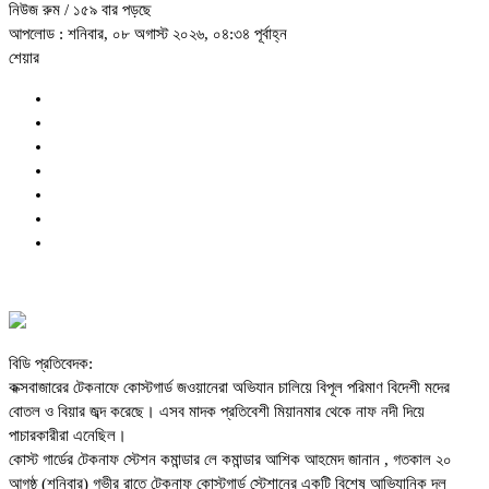
নিউজ রুম
/ ১৫৯ বার পড়ছে
আপলোড : শনিবার, ০৮ অগাস্ট ২০২৬, ০৪:৩৪ পূর্বাহ্ন
শেয়ার
বিডি প্রতিবেদক:
কক্সবাজারের টেকনাফে কোস্টগার্ড জওয়ানেরা অভিযান চালিয়ে বিপূল পরিমাণ বিদেশী মদের
বোতল ও বিয়ার জব্দ করেছে। এসব মাদক প্রতিবেশী মিয়ানমার থেকে নাফ নদী দিয়ে
পাচারকারীরা এনেছিল।
কোস্ট গার্ডের টেকনাফ স্টেশন কমান্ডার লে কমান্ডার আশিক আহমেদ জানান , গতকাল ২০
আগষ্ঠ (শনিবার) গভীর রাতে টেকনাফ কোস্টগার্ড স্টেশানের একটি বিশেষ আভিযানিক দল