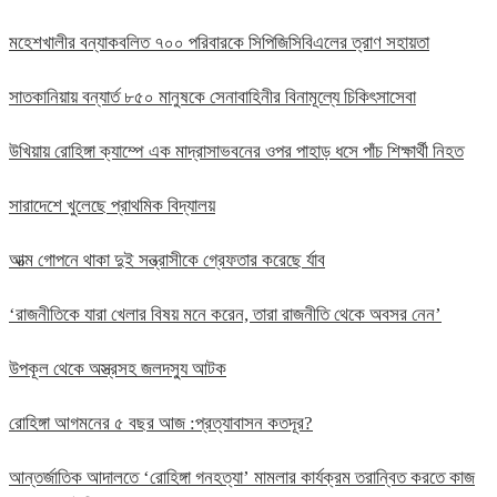
মহেশখালীর বন্যাকবলিত ৭০০ পরিবারকে সিপিজিসিবিএলের ত্রাণ সহায়তা
সাতকানিয়ায় বন্যার্ত ৮৫০ মানুষকে সেনাবাহিনীর বিনামূল্যে চিকিৎসাসেবা
উখিয়ায় রোহিঙ্গা ক্যাম্পে এক মাদ্রাসাভবনের ওপর পাহাড় ধসে পাঁচ শিক্ষার্থী নিহত
সারাদেশে খুলেছে প্রাথমিক বিদ্যালয়
আত্ম গোপনে থাকা দুই সন্ত্রাসীকে গ্রেফতার করেছে র্যাব
‘রাজনীতিকে যারা খেলার বিষয় মনে করেন, তারা রাজনীতি থেকে অবসর নেন’
উপকূল থেকে অস্ত্রসহ জলদস্যু আটক
রোহিঙ্গা আগমনের ৫ বছর আজ :প্রত্যাবাসন কতদূর?
আন্তর্জাতিক আদালতে ‘রোহিঙ্গা গনহত্যা’ মামলার কার্যক্রম তরান্বিত করতে কাজ