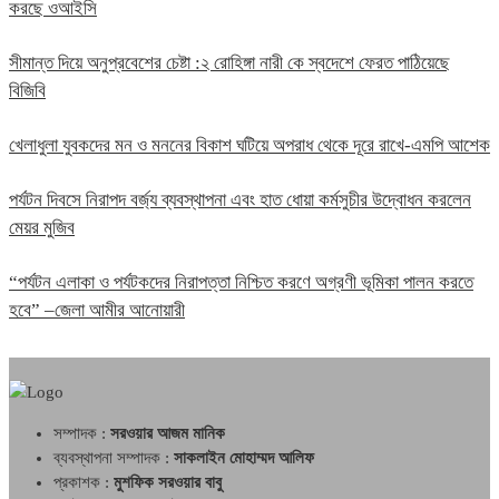
করছে ওআইসি
সীমান্ত দিয়ে অনুপ্রবেশের চেষ্টা :২ রোহিঙ্গা নারী কে স্বদেশে ফেরত পাঠিয়েছে
বিজিবি
খেলাধুলা যুবকদের মন ও মননের বিকাশ ঘটিয়ে অপরাধ থেকে দূরে রাখে-এমপি আশেক
পর্যটন দিবসে নিরাপদ বর্জ্য ব্যবস্থাপনা এবং হাত ধোয়া কর্মসুচীর উদ্বোধন করলেন
মেয়র মুজিব
“পর্যটন এলাকা ও পর্যটকদের নিরাপত্তা নিশ্চিত করণে অগ্রণী ভূমিকা পালন করতে
হবে” –জেলা আমীর আনোয়ারী
সম্পাদক :
সরওয়ার আজম মানিক
ব্যবস্থাপনা সম্পাদক :
সাকলাইন মোহাম্মদ আলিফ
প্রকাশক :
মুশফিক সরওয়ার বাবু