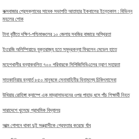
কক্সবাজার প্রেসক্লাবের সাবেক সভাপতি আতাহার ইকবালের ইন্তেকাল : বিভিন্ন
মহলের শোক
টানা বৃষ্টিতে দক্ষিণ-পশ্চিমাঞ্চলের ১০ জেলায় সবজির বাজারে অস্থিরতা
ইংরেজি অলিম্পিয়াডে যুক্তরাজ্য হতে সমুদ্রকন্যা ফিরলেন মেডেল হাতে
মহেশখালীর বন্যাকবলিত ৭০০ পরিবারকে সিপিজিসিবিএলের ত্রাণ সহায়তা
সাতকানিয়ায় বন্যার্ত ৮৫০ মানুষকে সেনাবাহিনীর বিনামূল্যে চিকিৎসাসেবা
উখিয়ায় রোহিঙ্গা ক্যাম্পে এক মাদ্রাসাভবনের ওপর পাহাড় ধসে পাঁচ শিক্ষার্থী নিহত
সারাদেশে খুলেছে প্রাথমিক বিদ্যালয়
আত্ম গোপনে থাকা দুই সন্ত্রাসীকে গ্রেফতার করেছে র্যাব