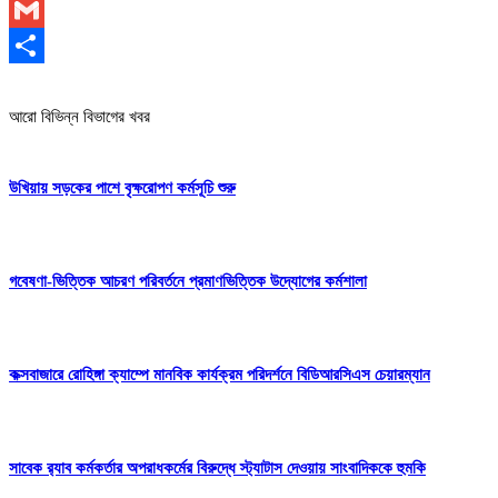
WhatsApp
Gmail
Share
আরো বিভিন্ন বিভাগের খবর
উখিয়ায় সড়কের পাশে বৃক্ষরোপণ কর্মসূচি শুরু
গবেষণা-ভিত্তিক আচরণ পরিবর্তনে প্রমাণভিত্তিক উদ্যোগের কর্মশালা
কক্সবাজারে রোহিঙ্গা ক্যাম্পে মানবিক কার্যক্রম পরিদর্শনে বিডিআরসিএস চেয়ারম্যান
সাবেক র‍্যাব কর্মকর্তার অপরাধকর্মের বিরুদ্ধে স্ট্যাটাস দেওয়ায় সাংবাদিককে হুমকি