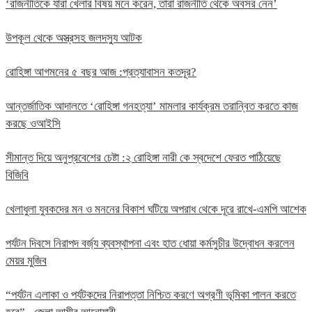
‘রাজনীতিকে যারা খেলার বিষয় মনে করেন, তারা রাজনীতি থেকে অবসর নেন’
উপকূল থেকে অস্ত্রসহ জলদস্যু আটক
রোহিঙ্গা আগমনের ৫ বছর আজ :প্রত্যাবাসন কতদূর?
আন্তর্জাতিক আদালতে ‘রোহিঙ্গা গনহত্যা’ মামলার কার্যক্রম তরান্বিত করতে কাজ
করছে ওআইসি
সীমান্ত দিয়ে অনুপ্রবেশের চেষ্টা :২ রোহিঙ্গা নারী কে স্বদেশে ফেরত পাঠিয়েছে
বিজিবি
খেলাধুলা যুবকদের মন ও মননের বিকাশ ঘটিয়ে অপরাধ থেকে দূরে রাখে-এমপি আশেক
পর্যটন দিবসে নিরাপদ বর্জ্য ব্যবস্থাপনা এবং হাত ধোয়া কর্মসুচীর উদ্বোধন করলেন
মেয়র মুজিব
“পর্যটন এলাকা ও পর্যটকদের নিরাপত্তা নিশ্চিত করণে অগ্রণী ভূমিকা পালন করতে