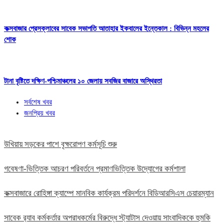
কক্সবাজার প্রেসক্লাবের সাবেক সভাপতি আতাহার ইকবালের ইন্তেকাল : বিভিন্ন মহলের
শোক
টানা বৃষ্টিতে দক্ষিণ-পশ্চিমাঞ্চলের ১০ জেলায় সবজির বাজারে অস্থিরতা
সর্বশেষ খবর
জনপ্রিয় খবর
উখিয়ায় সড়কের পাশে বৃক্ষরোপণ কর্মসূচি শুরু
গবেষণা-ভিত্তিক আচরণ পরিবর্তনে প্রমাণভিত্তিক উদ্যোগের কর্মশালা
কক্সবাজারে রোহিঙ্গা ক্যাম্পে মানবিক কার্যক্রম পরিদর্শনে বিডিআরসিএস চেয়ারম্যান
সাবেক র‍্যাব কর্মকর্তার অপরাধকর্মের বিরুদ্ধে স্ট্যাটাস দেওয়ায় সাংবাদিককে হুমকি