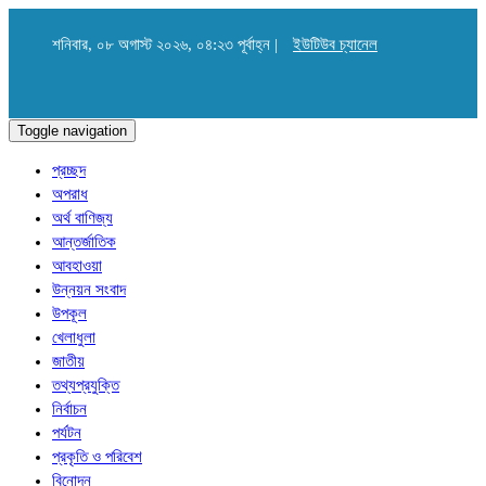
শনিবার, ০৮ অগাস্ট ২০২৬, ০৪:২৩ পূর্বাহ্ন |
ইউটিউব চ্যানেল
Toggle navigation
প্রচ্ছদ
অপরাধ
অর্থ বাণিজ্য
আন্তর্জাতিক
আবহাওয়া
উন্নয়ন সংবাদ
উপকূল
খেলাধুলা
জাতীয়
তথ্যপ্রযুক্তি
নির্বাচন
পর্যটন
প্রকৃতি ও পরিবেশ
বিনোদন