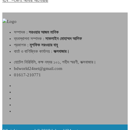
হবে” –জেলা আমীর আনোয়ারী
সম্পাদক :
সরওয়ার আজম মানিক
ব্যবস্থাপনা সম্পাদক :
সাকলাইন মোহাম্মদ আলিফ
প্রকাশক :
মুশফিক সরওয়ার বাবু
বার্তা ও বাণিজ্যিক কার্যালয় :
কক্সবাজার।
হোটেল নিরিবিলি, কক্ষ নম্বর ১০১, শহীদ স্মরণী, কক্সবাজার।
bdworld24net@gmail.com
01617-210771