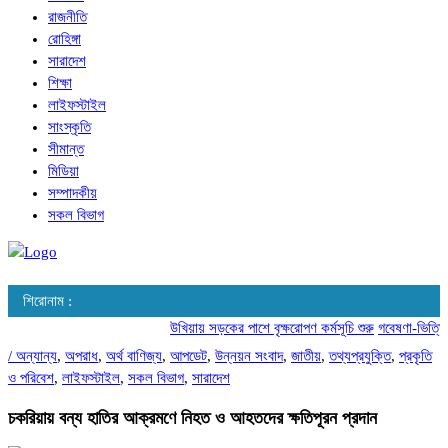
রাজনীতি
রোহিঙ্গা
সারাদেশ
শিক্ষা
লাইফস্টাইল
সাংস্কৃতি
সীমান্ত
মিডিয়া
সম্পাদকীয়
সকল বিভাগ
শিরোনাম :
উখিয়ায় সড়কের পাশে বৃক্ষরোপণ কর্মসূচি শুরু
গবেষণা-ভিত্তিক 
/
অন্যান্য
,
অপরাধ
,
অর্থ বাণিজ্য
,
আপডেট
,
উন্নয়ন সংবাদ
,
জাতীয়
,
তথ্যপ্রযুক্তি
,
প্রকৃতি
ও পরিবেশ
,
লাইফস্টাইল
,
সকল বিভাগ
,
সারাদেশ
চকরিয়ায় বন্য হাতির আক্রমণে নিহত ও আহতদের ক্ষতিপূরন প্রদান