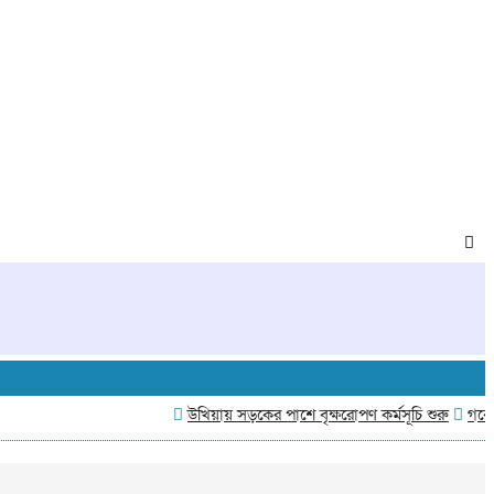
উখিয়ায় সড়কের পাশে বৃক্ষরোপণ কর্মসূচি শুরু
গবেষণা-ভি