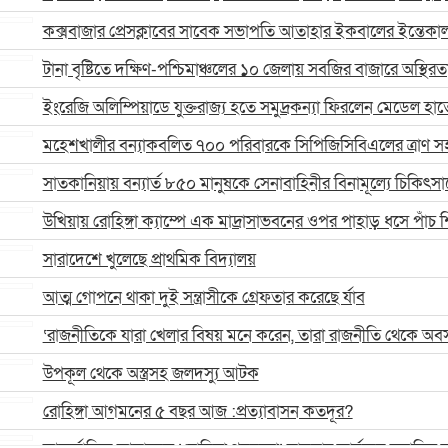
কক্সবাজার প্রেসক্লাবের সাবেক সভাপতি আতাহার ইকবালের ইন্তেকাল
টানা বৃষ্টিতে দক্ষিণ-পশ্চিমাঞ্চলের ১০ জেলায় সবজির বাজারে অস্থিরত
ইংরেজি অলিম্পিয়াডে যুক্তরাজ্য হতে সমুদ্রকন্যা ফিরলেন মেডেল হাত
মহেশখালীর বন্যাকবলিত ৭০০ পরিবারকে সিপিজিসিবিএলের ত্রাণ স
সাতকানিয়ায় বন্যার্ত ৮৫০ মানুষকে সেনাবাহিনীর বিনামূল্যে চিকিৎসা
উখিয়ায় রোহিঙ্গা ক্যাম্পে এক মাদ্রাসাভবনের ওপর পাহাড় ধসে পাঁচ শিক
সারাদেশে খুলেছে প্রাথমিক বিদ্যালয়
আত্ম গোপনে থাকা দুই সন্ত্রাসীকে গ্রেফতার করেছে র্যাব
‘রাজনীতিকে যারা খেলার বিষয় মনে করেন, তারা রাজনীতি থেকে অব
উপকূল থেকে অস্ত্রসহ জলদস্যু আটক
রোহিঙ্গা আগমনের ৫ বছর আজ :প্রত্যাবাসন কতদূর?