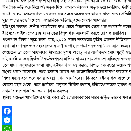
নিয়েছে। আন্তর্জাতিক গরু পাচারকারী এই সিন্ডিকেটে যুক্ত আছে চকরিয়া, টেকনাফ ও 
দিন ট্রাক ভর্তি গরু নিয়ে ওই সড়ক দিয়ে লামা-আলীকদম সড়ক হয়ে চকরিয়ার ফাঁসিয়া
কাটে। ব্রাহমা জাতের গরু ১ বছরের কম সময়ে অনেক বড় আকার ধারণ করে। প্রতিটি 
মুদ্রা পাচার হচ্ছে বিদেশে। অপরদিকে ক্ষতিগ্রস্থ হচ্ছে দেশের খামারিরা।
ইতিপূর্বে সরকার দেশীয় খামারিদের কথা ভেবে মিয়ানমার থেকে গরু আমদানি বন্ধের স
ইতিমধ্যে থাইল্যান্ডের ব্রাহামা জাতের বিপুল গরু আমদানী করছে চোরাকারবারিরা।
পশুসম্পদ বিভাগ সূত্রে জানা যায়, ২০১৬ সালে সরকারের কৃত্রিম প্রজনন নীতিমালার
মায়ানমার দালালদের সহযোগিতায় নদী ও পাহাড়ি পথে গরুগুলো নিয়ে আসা হচ্ছে। গত
পেয়েছেন তা হলো, মায়ানমার সীমান্তের দূর্গম পাহাড় আর আলীকদম পোয়ামুহুরি 
এই চক্রটি তাদের নির্ঝঞ্ঝাট কর্মতৎপরতা চালিয়ে যাচ্ছে। নাম প্রকাশে অনিচ্ছু
চলে যায়। অনুসন্ধানে জানা যায়, এইসব গরু ক্রয় করতে বিগত এক বছরে কয়েক শ’
সংশয় প্রকাশ করেছেন। তারা জানান, অবৈধ পশু আমদানিকারীদের কারণে ব্যবসায় ক্ষতি
শিল্প ধ্বংস হয়ে পথে বসার অবস্থা এখন খামারিদের। কি করে এইসব গরু বাংলাদ
কোনো মহল থেকে। তবে স্থানীয়রা অনুমান ভিত্তিক জানান, ইতিমধ্যে কয়েক হাজার
এখন বিদেশি গরু কিনছেন ও বিক্রি করছেন।
স্থানীয় সচেতন খামারিদের দাবী, কারা এই চোরাকারবারের সাথে জড়িত তাদের শনাক্
Facebook
Messenger