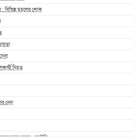
 : বিভিন্ন মহলের শোক
া
ে
হায়তা
সেবা
্ষার্থী নিহত
সর নেন’