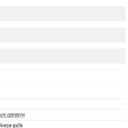
এস চেয়ারম্যান
বাদিককে হুমকি