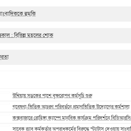
য় সাংবাদিককে হুমকি
েকাল : বিভিন্ন মহলের শোক
থিরতা
উখিয়ায় সড়কের পাশে বৃক্ষরোপণ কর্মসূচি শুরু
গবেষণা-ভিত্তিক আচরণ পরিবর্তনে প্রমাণভিত্তিক উদ্যোগের কর্মশালা
কক্সবাজারে রোহিঙ্গা ক্যাম্পে মানবিক কার্যক্রম পরিদর্শনে বিডিআরসি
সাবেক র‍্যাব কর্মকর্তার অপরাধকর্মের বিরুদ্ধে স্ট্যাটাস দেওয়ায় সাং