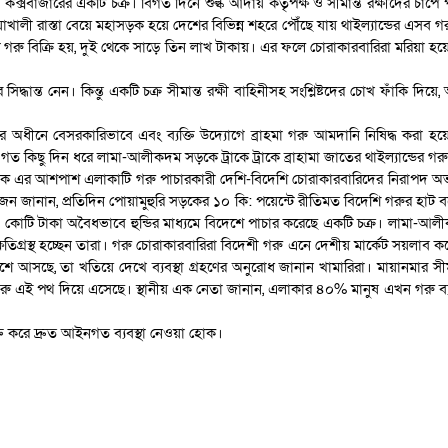
কক্সবাজারের একটি চক্র। বিগত দিনে শুল্ক আদায় কর্তৃপক্ষ ও সীমান্ত রক্ষীদের চাপ
খালী রাস্তা বেয়ে মহাসড়ক হয়ে দেশের বিভিন্ন শহরে পৌঁছে যায় থাইল্যান্ডের এসব 
গরু বিক্রি হয়, দুই থেকে সাড়ে তিন লাখ টাকায়। এর ফলে চোরাকারবারিরা মরিয়া হয়
িদ্ধান্ত নেন। কিন্তু একটি চক্র সীমান্ত রক্ষী বাহিনীসহ সংশ্লিষ্টদের চোখ ফাঁকি
 অধীনে বেসরকারিভাবে এবং ব্যক্তি উদ্যোগে ব্রাহমা গরু আমদানি নিষিদ্ধ করা হয়েছে।
 কিছু দিন ধরে লামা-আলীকদম সড়কে ট্রাকে ট্রাকে ব্রাহামা জাতের থাইল্যান্ডের গ
সড়ক এর আশপাশ এলাকাটি গরু পাচারকারী দেশি-বিদেশি চোরাকারবারিদের নিরাপদ অ
ক কয়েকজন জানান, প্রতিদিন পোয়ামুহুরি সড়কের ১০ কি: পয়েন্টে রীতিমত বিদেশি গরু
 কোটি টাকা অবৈধভাবে হুন্ডির মাধ্যমে বিদেশে পাচার করেছে একটি চক্র। লামা-আ
গ্রস্থ হচ্ছেন তারা। গরু চোরাকারবারিরা বিদেশী গরু এনে দেশীয় মার্কেট সয়লাব করে
েশে আসছে, তা খতিয়ে দেখে ব্যবস্থা গ্রহণের অনুরোধ জানান খামারিরা। মায়ানমার
 গরু এই পথ দিয়ে এসেছে। স্থানীয় এক নেতা জানান, এলাকার ৪০% মানুষ এখন গরু 
ত করে দ্রুত আইনগত ব্যবস্থা নেওয়া হোক।