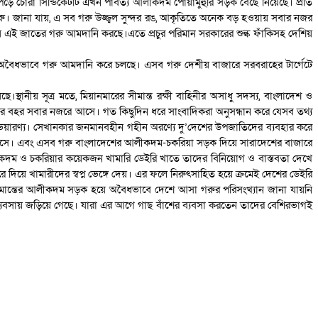
ে পড়ে চোরা সিন্ডিকেটটি এখন পার্বত্য আলীকদম পোয়ামুহুরি সড়ক বেছে নিয়েছে। প্রতি
গরু। জানা যায়, এ সব গরু উজ্জ্বল সুন্দর রঙ, আকৃতিতে অনেক বড় হওয়ায় সবার নজর
ে এই জাতের গরু আমদানি করছে।এতে প্রচুর পরিমান সরকারের শুল্ক ফাঁকিসহ দেশিয়
 দিয়ে, অবৈধভাবে গরু আমদানি করে চলছে। এসব গরু দেশীয় বাজারে সরবরাহের টার্গেটে
স্থানীয় সূত্র মতে, মিয়ানমারের সীমান্ত রক্ষী বাহিনীর অসাধু সদস্য, বাংলাদেশ ও
রুর বহর সবার নজরে আসে। গত কিছুদিন ধরে সাংবাদিকরা অনুসন্ধান করে যেসব তথ্য
ভয়ারণ্য। সেখানকার জনমানবহীন গহীন অরণ্যে দু’দেশের উপজাতিদের ব্যবহার করে
র হাট বসে। এবং এসব গরু বাংলাদেশের আলীকদম-চকরিয়া সড়ক দিয়ে সারাদেশের বাজারে
লীকদম ও চকরিয়ার কয়েকজন খামারি ডেইরি খাতে তাদের বিনিয়োগ ও বাস্তবতা দেখে
 দিয়ে খামারীদের স্বপ্ন ভেঙ্গে দেয়। এর ফলে নিরুৎসাহিত হয়ে ক্রমেই দেশের ডেইরি
 সীমান্তের আলীকদম সড়ক হয়ে অবৈধভাবে দেশে আসা গরুর পরিসংখ্যান জানা যায়নি
ব্যবসায় জড়িয়ে গেছে। যারা এর আগে গাছ বাঁশের ব্যবসা করতেন তাদের বেশিরভাগই