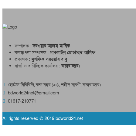
সম্পাদক :
সরওয়ার আজম মানিক
ব্যবস্থাপনা সম্পাদক :
সাকলাইন মোহাম্মদ আলিফ
প্রকাশক :
মুশফিক সরওয়ার বাবু
বার্তা ও বাণিজ্যিক কার্যালয় :
কক্সবাজার।
হোটেল নিরিবিলি, কক্ষ নম্বর ১০১, শহীদ স্মরণী, কক্সবাজার।
bdworld24net@gmail.com
01617-210771
All rights reserved © 2019 bdworld24.net