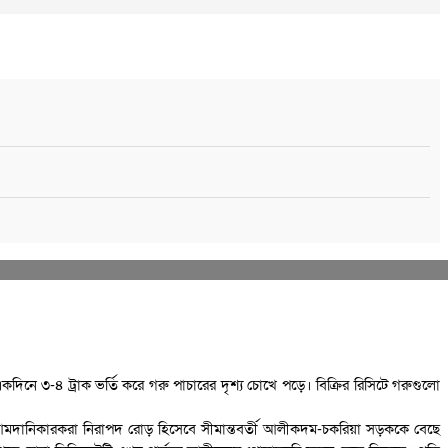
দিনে ৩-৪ ট্রাক ভর্তি করে গরু পাচারের দৃশ্য চোখে পড়ে। বিক্রির রিসিটে গরুগুলো
বৈধ আমদানিকারকরা নিরাপদ রোড় হিসেবে সীমান্তবর্তী আলীকদম-চকরিয়া সড়ককে বেছে