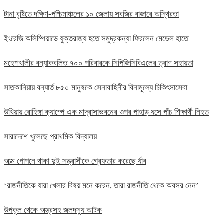
টানা বৃষ্টিতে দক্ষিণ-পশ্চিমাঞ্চলের ১০ জেলায় সবজির বাজারে অস্থিরতা
ইংরেজি অলিম্পিয়াডে যুক্তরাজ্য হতে সমুদ্রকন্যা ফিরলেন মেডেল হাতে
মহেশখালীর বন্যাকবলিত ৭০০ পরিবারকে সিপিজিসিবিএলের ত্রাণ সহায়তা
সাতকানিয়ায় বন্যার্ত ৮৫০ মানুষকে সেনাবাহিনীর বিনামূল্যে চিকিৎসাসেবা
উখিয়ায় রোহিঙ্গা ক্যাম্পে এক মাদ্রাসাভবনের ওপর পাহাড় ধসে পাঁচ শিক্ষার্থী নিহত
সারাদেশে খুলেছে প্রাথমিক বিদ্যালয়
আত্ম গোপনে থাকা দুই সন্ত্রাসীকে গ্রেফতার করেছে র্যাব
‘রাজনীতিকে যারা খেলার বিষয় মনে করেন, তারা রাজনীতি থেকে অবসর নেন’
উপকূল থেকে অস্ত্রসহ জলদস্যু আটক