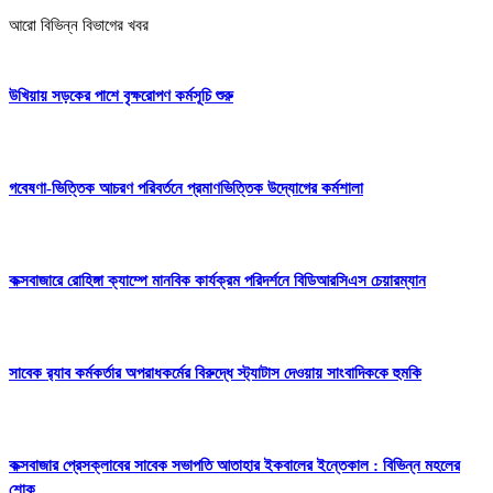
আরো বিভিন্ন বিভাগের খবর
উখিয়ায় সড়কের পাশে বৃক্ষরোপণ কর্মসূচি শুরু
গবেষণা-ভিত্তিক আচরণ পরিবর্তনে প্রমাণভিত্তিক উদ্যোগের কর্মশালা
কক্সবাজারে রোহিঙ্গা ক্যাম্পে মানবিক কার্যক্রম পরিদর্শনে বিডিআরসিএস চেয়ারম্যান
সাবেক র‍্যাব কর্মকর্তার অপরাধকর্মের বিরুদ্ধে স্ট্যাটাস দেওয়ায় সাংবাদিককে হুমকি
কক্সবাজার প্রেসক্লাবের সাবেক সভাপতি আতাহার ইকবালের ইন্তেকাল : বিভিন্ন মহলের
শোক