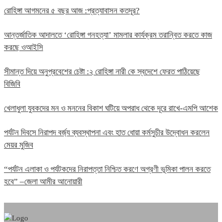
রোহিঙ্গা আগমনের ৫ বছর আজ :প্রত্যাবাসন কতদূর?
আন্তর্জাতিক আদালতে ‘রোহিঙ্গা গনহত্যা’ মামলার কার্যক্রম তরান্বিত করতে কাজ
করছে ওআইসি
সীমান্ত দিয়ে অনুপ্রবেশের চেষ্টা :২ রোহিঙ্গা নারী কে স্বদেশে ফেরত পাঠিয়েছে
বিজিবি
খেলাধুলা যুবকদের মন ও মননের বিকাশ ঘটিয়ে অপরাধ থেকে দূরে রাখে-এমপি আশেক
পর্যটন দিবসে নিরাপদ বর্জ্য ব্যবস্থাপনা এবং হাত ধোয়া কর্মসুচীর উদ্বোধন করলেন
মেয়র মুজিব
“পর্যটন এলাকা ও পর্যটকদের নিরাপত্তা নিশ্চিত করণে অগ্রণী ভূমিকা পালন করতে
হবে” –জেলা আমীর আনোয়ারী