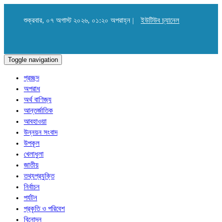
শুক্রবার, ০৭ অগাস্ট ২০২৬, ০১:২০ অপরাহ্ন |
ইউটিউব চ্যানেল
Toggle navigation
প্রচ্ছদ
অপরাধ
অর্থ বাণিজ্য
আন্তর্জাতিক
আবহাওয়া
উন্নয়ন সংবাদ
উপকূল
খেলাধুলা
জাতীয়
তথ্যপ্রযুক্তি
নির্বাচন
পর্যটন
প্রকৃতি ও পরিবেশ
বিনোদন