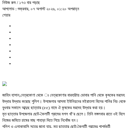
নিউজ রুম
/ ১৭৩ বার পড়ছে
আপলোড : শুক্রবার, ০৭ অগাস্ট ২০২৬, ০১:২০ অপরাহ্ন
শেয়ার
জাহিদ হাসান,নেত্রকোণা থেকে ঃ নেত্রকোণার বারহাট্টায় ডোবার পানি থেকে কৃষকের মরদেহ
উদ্ধার উদ্ধার করেছে পুলিশ। উপজেলার আসমা ইউনিয়নের মইরাতলা বিলের পানির নিচ থেকে
বুধবার সকালে আব্দুছ ছাত্তার (৫৫) নামে ঐ কৃষকের মরদেহ উদ্ধার করা হয়।
মৃত ছাত্তার উপজেলার ছোট-কৈলাটী গ্রামের মগল খাঁ’র ছেলে। তিনি মঙ্গলবার রাতে ওই বিলে
নিজের জমিতে চাষের মাছ পাহাড়া দিতে গিয়ে নিখোঁজ হন।
পুলিশ ও এলাকাবাসি সূত্রে জানা যায়, মৃত ছাত্তার ছোট-কৈলাটী গ্রামের পার্শ্ববর্তী