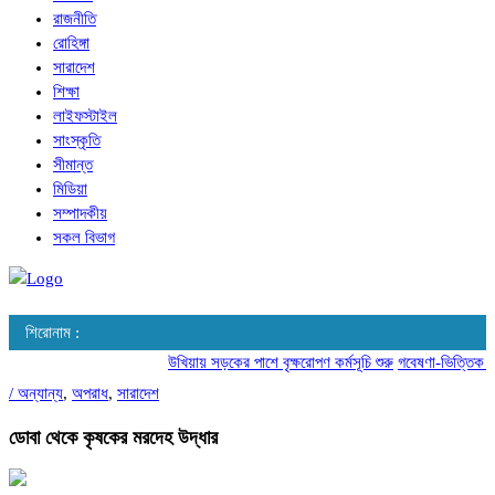
রাজনীতি
রোহিঙ্গা
সারাদেশ
শিক্ষা
লাইফস্টাইল
সাংস্কৃতি
সীমান্ত
মিডিয়া
সম্পাদকীয়
সকল বিভাগ
শিরোনাম :
উখিয়ায় সড়কের পাশে বৃক্ষরোপণ কর্মসূচি শুরু
গবেষণা-ভিত্তিক আচরণ
/
অন্যান্য
,
অপরাধ
,
সারাদেশ
ডোবা থেকে কৃষকের মরদেহ উদ্ধার