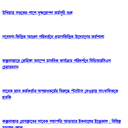
উখিয়ায় সড়কের পাশে বৃক্ষরোপণ কর্মসূচি শুরু
গবেষণা-ভিত্তিক আচরণ পরিবর্তনে প্রমাণভিত্তিক উদ্যোগের কর্মশালা
কক্সবাজারে রোহিঙ্গা ক্যাম্পে মানবিক কার্যক্রম পরিদর্শনে বিডিআরসিএস
চেয়ারম্যান
সাবেক র‍্যাব কর্মকর্তার অপরাধকর্মের বিরুদ্ধে স্ট্যাটাস দেওয়ায় সাংবাদিককে
হুমকি
কক্সবাজার প্রেসক্লাবের সাবেক সভাপতি আতাহার ইকবালের ইন্তেকাল : বিভিন্ন
মহলের শোক