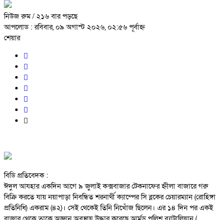
নিউজ রুম
/ ২১৬ বার পড়ছে
আপলোড : রবিবার, ০৯ অগাস্ট ২০২৬, ০২:৫৬ পূর্বাহ্ন
শেয়ার
বিডি প্রতিবেদক :
ঈদুল আযহার একদিন আগে ৯ জুলাই কক্সবাজার টেকনাফের হ্নীলা বাজারে গরু
বিক্রি করতে যায় নয়াপাড়া নিবন্ধিত শরনার্থী ক্যাম্পের সি ব্লকের চেয়ারম্যান (রোহিঙ্গা
প্রতিনিধি) একরাম (৪২)। সেই থেকেই তিনি নিখোঁজ ছিলেন। এর ১৪ দিন পর একই
বাজার থেকে তাকে অজ্ঞান অবস্থায় উদ্ধার করেছে আর্মড পুলিশ ব্যাটালিয়ান (