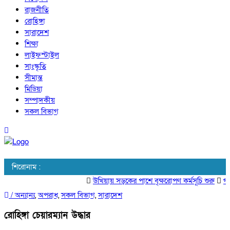
রাজনীতি
রোহিঙ্গা
সারাদেশ
শিক্ষা
লাইফস্টাইল
সাংস্কৃতি
সীমান্ত
মিডিয়া
সম্পাদকীয়
সকল বিভাগ
শিরোনাম :
উখিয়ায় সড়কের পাশে বৃক্ষরোপণ কর্মসূচি শুরু
গবেষ
/
অন্যান্য
,
অপরাধ
,
সকল বিভাগ
,
সারাদেশ
রোহিঙ্গা চেয়ারম্যান উদ্ধার