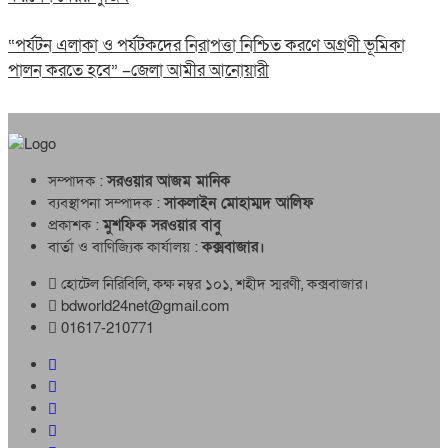
“পর্যটন এলাকা ও পর্যটকদের নিরাপত্তা নিশ্চিত করণে অগ্রণী ভূমিকা
পালন করতে হবে” –জেলা আমীর আনোয়ারী
সম্পাদক :
সরওয়ার আজম মানিক
ব্যবস্থাপনা সম্পাদক :
সাকলাইন মোহাম্মদ আলিফ
প্রকাশক :
মুশফিক সরওয়ার বাবু
বার্তা ও বাণিজ্যিক কার্যালয় :
কক্সবাজার।
হোটেল নিরিবিলি, কক্ষ নম্বর ১০১, শহীদ স্মরণী, কক্সবাজার।
bdworld24net@gmail.com
01617-210771