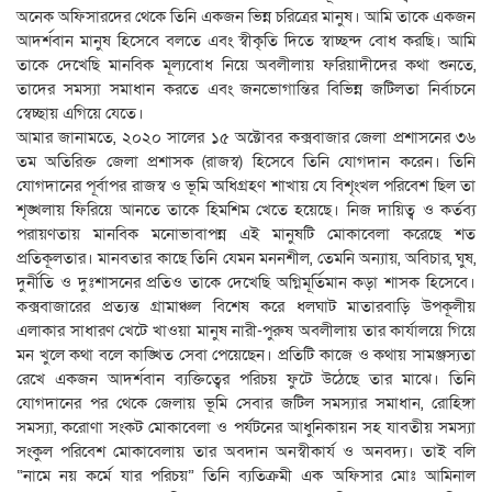
অনেক অফিসারদের থেকে তিনি একজন ভিন্ন চরিত্রের মানুষ। আমি তাকে একজন
আদর্শবান মানুষ হিসেবে বলতে এবং স্বীকৃতি দিতে স্বাচ্ছন্দ বোধ করছি। আমি
তাকে দেখেছি মানবিক মূল্যবোধ নিয়ে অবলীলায় ফরিয়াদীদের কথা শুনতে,
তাদের সমস্যা সমাধান করতে এবং জনভোগান্তির বিভিন্ন জটিলতা নির্বাচনে
স্বেচ্ছায় এগিয়ে যেতে।
আমার জানামতে, ২০২০ সালের ১৫ অক্টোবর কক্সবাজার জেলা প্রশাসনের ৩৬
তম অতিরিক্ত জেলা প্রশাসক (রাজস্ব) হিসেবে তিনি যোগদান করেন। তিনি
যোগদানের পূর্বাপর রাজস্ব ও ভূমি অধিগ্রহণ শাখায় যে বিশৃংখল পরিবেশ ছিল তা
শৃঙ্খলায় ফিরিয়ে আনতে তাকে হিমশিম খেতে হয়েছে। নিজ দায়িত্ব ও কর্তব্য
পরায়ণতায় মানবিক মনোভাবাপন্ন এই মানুষটি মোকাবেলা করেছে শত
প্রতিকূলতার। মানবতার কাছে তিনি যেমন মননশীল, তেমনি অন্যায়, অবিচার, ঘুষ,
দুর্নীতি ও দুঃশাসনের প্রতিও তাকে দেখেছি অগ্নিমূর্তিমান কড়া শাসক হিসেবে।
কক্সবাজারের প্রত্যন্ত গ্রামাঞ্চল বিশেষ করে ধলঘাট মাতারবাড়ি উপকূলীয়
এলাকার সাধারণ খেটে খাওয়া মানুষ নারী-পুরুষ অবলীলায় তার কার্যালয়ে গিয়ে
মন খুলে কথা বলে কাঙ্খিত সেবা পেয়েছেন। প্রতিটি কাজে ও কথায় সামঞ্জস্যতা
রেখে একজন আদর্শবান ব্যক্তিত্বের পরিচয় ফুটে উঠেছে তার মাঝে। তিনি
যোগদানের পর থেকে জেলায় ভূমি সেবার জটিল সমস্যার সমাধান, রোহিঙ্গা
সমস্যা, করোণা সংকট মোকাবেলা ও পর্যটনের আধুনিকায়ন সহ যাবতীয় সমস্যা
সংকুল পরিবেশ মোকাবেলায় তার অবদান অনস্বীকার্য ও অনবদ্য। তাই বলি
“নামে নয় কর্মে যার পরিচয়” তিনি ব্যতিক্রমী এক অফিসার মোঃ আমিনাল