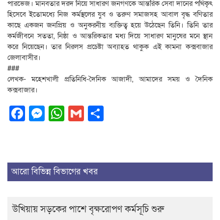
পারভেজ। মানবতার দরদ নিয়ে সাধারণ জনগণকে আন্তরিক সেবা দানের পথিকৃৎ
হিসেবে ইতোমধ্যে নিজ কর্মস্থলের যুব ও তরুণ সমাজসহ আবাল বৃদ্ধ বণিতার
কাছে একজন জনপ্রিয় ও অনুকরনীয় ব্যক্তিত্ব হয়ে উঠেছেন তিনি। তিনি তার
কর্মজীবনে সততা, নিষ্ঠা ও আন্তরিকতার মধ্য দিয়ে সাধারণ মানুষের মনে স্থান
করে নিয়েছেন। তার নিরলস প্রচেষ্টা অব্যাহত থাকুক এই কামনা কক্সবাজার
জেলাবাসীর।
###
লেখক- মহেশখালী প্রতিনিধি-দৈনিক আজাদী, আমাদের সময় ও দৈনিক
কক্সবাজার।
Facebook
Messenger
WhatsApp
Gmail
Share
আরো বিভিন্ন বিভাগের খবর
উখিয়ায় সড়কের পাশে বৃক্ষরোপণ কর্মসূচি শুরু