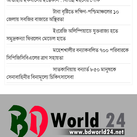
আতাহার ইকবালের ইন্তেকাল : বিভিন্ন মহলের শোক
টানা বৃষ্টিতে দক্ষিণ-পশ্চিমাঞ্চলের ১০
জেলায় সবজির বাজারে অস্থিরতা
ইংরেজি অলিম্পিয়াডে যুক্তরাজ্য হতে
সমুদ্রকন্যা ফিরলেন মেডেল হাতে
মহেশখালীর বন্যাকবলিত ৭০০ পরিবারকে
সিপিজিসিবিএলের ত্রাণ সহায়তা
সাতকানিয়ায় বন্যার্ত ৮৫০ মানুষকে
সেনাবাহিনীর বিনামূল্যে চিকিৎসাসেবা
উখিয়ায় রোহিঙ্গা ক্যাম্পে এক
মাদ্রাসাভবনের ওপর পাহাড় ধসে পাঁচ শিক্ষার্থী নিহত