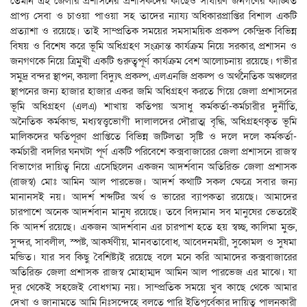
তেমনি এই জেলার প্রশাসনের প্রশাসকদের কাছেও সাধারণ জনগণের কাঙ্খিত
প্রাপ্য সেবা ও চাওয়া পাওয়া সহ তাদের ন্যায্য অধিকারপ্রাপ্তির বিশাল একটি
প্রত্যাশা ও রয়েছে। তাই সাম্প্রতিক সময়ের সমসাময়িক প্রকল্প কেন্দ্রিক বিভিন্ন
বিষয় ও বিশেষ করে ভূমি অধিগ্রহণ সংক্রান্ত কার্যক্রম নিয়ে সরকার, প্রশাসন ও
জনগণকে নিয়ে ত্রিমুখী একটি গুরুত্বপূর্ণ কার্যক্রম বেশ আলোচনায় রয়েছে। গভীর
সমুদ্র বন্দর স্থাপন, কয়লা বিদ্যুৎ প্রকল্প, এলএনজি প্রকল্প ও অর্থনৈতিক অঞ্চলের
স্থাপনের জন্য হাজার হাজার একর জমি অধিগ্রহণ করতে গিয়ে জেলা প্রশাসনের
ভূমি অধিগ্রহণ (এলএ) শাখায় কতিপয় অসাধু কর্মকর্তা-কর্মচারীর দুর্নীতি,
অনৈতিক কর্মকান্ড, মধ্যস্বত্ত্বভোগী দালালদের দৌরাত্ম বৃদ্ধি, অধিগ্রহণকৃত ভূমি
মালিকদের ক্ষতিপূরণ প্রাপ্তিতে বিভিন্ন জটিলতা সৃষ্টি ও দলে দলে কর্মকর্তা-
কর্মচারী বদলির ঘনঘটা পূর্ণ একটি পরিবেশে কক্সবাজারের জেলা প্রশাসনে রাজস্ব
বিভাগের দায়িত্ব নিয়ে এসেছিলেন একজন আদর্শবান অতিরিক্ত জেলা প্রশাসক
(রাজস্ব) মোঃ আমিন আল পারভেজ। আদর্শ কথাটি সকল ক্ষেত্রে সবার জন্য
মানানসই নয়। আদর্শ শব্দটির অর্থ ও ভারের ব্যাপকতা রয়েছে। আমাদের
চারপাশে অনেক আদর্শবান মানুষ রয়েছে। তবে বিদ্যমান সব মানুষের ভেতরেই
কি আদর্শ রয়েছে। একজন আদর্শবান এর চারপাশ হতে হয় স্বচ্ছ, কালিমা মুক্ত,
সুন্দর, সাবলীল, স্পষ্ট, আকর্ষণীয়, মানবতাবোধ, আবেদনময়ী, সুকোমল ও সুষমা
মন্ডিত। যার সব কিছু বৈশিষ্ট্যই রয়েছে বলে মনে করি আমাদের কক্সবাজারের
অতিরিক্ত জেলা প্রশাসক রাজস্ব মোহাম্মদ আমিন আল পারভেজ এর মাঝে। যা
দূর থেকেই সহজেই বোধগম্য নয়। সাম্প্রতিক সময়ে খুব কাছে থেকে আমার
দেখা ও জানামতে আমি নিঃসন্দেহে বলতে পারি ইতিপূর্বেকার দায়িত্ব পালনকারী