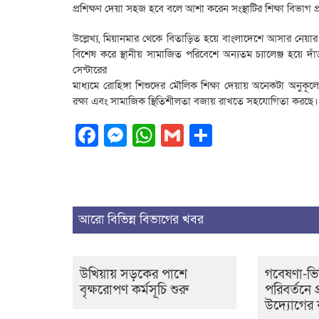
প্রশিক্ষণ দেয়া সহজ হবে বলে আশা করেন সংস্থাটির শিক্ষা বিভাগ 
উল্লেখ্য, মিয়ানমার থেকে বিতাড়িত হয়ে বাংলাদেশে আসার নেয়ার পর
বিশেষ করে স্থানীয় সামাজিত পরিবেশে অন্যতম চ্যালেঞ্জ হয়ে দাঁড়া
সেন্টারের
মাধ্যমে রোহিঙ্গা শিশুদের মৌলিক শিক্ষা দেয়ায় অনেকটা অনুকূ
রক্ষা এবং সামাজিক স্থিতিশীলতা বজায় রাখতে সহযোগিতা করছে।
Facebook
Messenger
WhatsApp
Gmail
Share
আরো বিভিন্ন বিভাগের খবর
উখিয়ায় সড়কের পাশে
গবেষণা-ভি
বৃক্ষরোপণ কর্মসূচি শুরু
পরিবর্তনে প
উদ্যোগের 