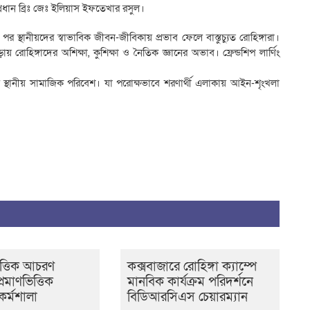
প্রধান ব্রিঃ জেঃ ইলিয়াস ইফতেখার রসুল।
 স্থানীয়দের স্বাভাবিক জীবন-জীবিকায় প্রভাব ফেলে বাস্তুচ্যুত রোহিঙ্গারা।
য় রোহিঙ্গাদের অশিক্ষা, কুশিক্ষা ও নৈতিক জ্ঞানের অভাব। ফ্রেন্ডশিপ লার্ণিং
লে স্থানীয় সামাজিক পরিবেশ। যা পরোক্ষভাবে শরণার্থী এলাকায় আইন-শৃংখলা
ত্তিক আচরণ
কক্সবাজারে রোহিঙ্গা ক্যাম্পে
্রমাণভিত্তিক
মানবিক কার্যক্রম পরিদর্শনে
কর্মশালা
বিডিআরসিএস চেয়ারম্যান