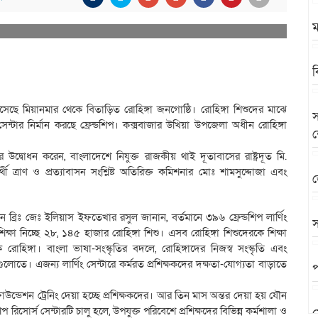
ম
ব
বসেছে মিয়ানমার থেকে বিতাড়িত রোহিঙ্গা জনগোষ্ঠি। রোহিঙ্গা শিশুদের মাঝে
স
 সেন্টার নির্মান করছে ফ্রেন্ডশিপ। কক্সবাজার উখিয়া উপজেলা অধীন রোহিঙ্গা
উদ্বোধন করেন, বাংলাদেশে নিযুক্ত রাজকীয় থাই দূতাবাসের রাষ্ট্রদূত মি.
ত্রাণ ও প্রত্যাবাসন সংশ্লিষ্ট অতিরিক্ত কমিশনার মোঃ শামসুদ্দোজা এবং
জ
প্রধান ব্রিঃ জেঃ ইলিয়াস ইফতেখার রসুল জানান, বর্তমানে ৩৯৬ ফ্রেন্ডশিপ লার্ণিং
স
ক্ষা নিচ্ছে ২৮, ১৪৫ হাজার রোহিঙ্গা শিশু। এসব রোহিঙ্গা শিশুদেরকে শিক্ষা
রোহিঙ্গা। বাংলা ভাষা-সংস্কৃতির বদলে, রোহিঙ্গাদের নিজস্ব সংস্কৃতি এবং
ারগুলোতে। এজন্য লার্ণিং সেন্টারে কর্মরত প্রশিক্ষকদের দক্ষতা-যোগ্যতা বাড়াতে
প
, ফাউন্ডেশন ট্রেনিং দেয়া হচ্ছে প্রশিক্ষকদের। আর তিন মাস অন্তর দেয়া হয় যৌন
ডশিপ রিসোর্স সেন্টারটি চালু হলে, উপযুক্ত পরিবেশে প্রশিক্ষদের বিভিন্ন কর্মশালা ও
স