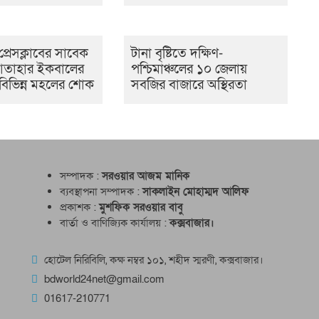
প্রেসক্লাবের সাবেক
টানা বৃষ্টিতে দক্ষিণ-
তাহার ইকবালের
পশ্চিমাঞ্চলের ১০ জেলায়
 বিভিন্ন মহলের শোক
সবজির বাজারে অস্থিরতা
সম্পাদক :
সরওয়ার আজম মানিক
ব্যবস্থাপনা সম্পাদক :
সাকলাইন মোহাম্মদ আলিফ
প্রকাশক :
মুশফিক সরওয়ার বাবু
বার্তা ও বাণিজ্যিক কার্যালয় :
কক্সবাজার।
হোটেল নিরিবিলি, কক্ষ নম্বর ১০১, শহীদ স্মরণী, কক্সবাজার।
bdworld24net@gmail.com
01617-210771