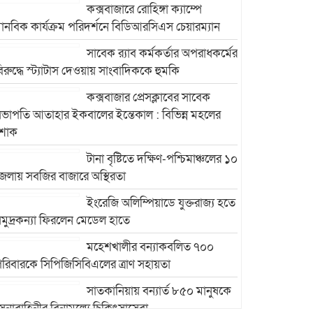
কক্সবাজারে রোহিঙ্গা ক্যাম্পে
ানবিক কার্যক্রম পরিদর্শনে বিডিআরসিএস চেয়ারম্যান
সাবেক র‍্যাব কর্মকর্তার অপরাধকর্মের
িরুদ্ধে স্ট্যাটাস দেওয়ায় সাংবাদিককে হুমকি
কক্সবাজার প্রেসক্লাবের সাবেক
ভাপতি আতাহার ইকবালের ইন্তেকাল : বিভিন্ন মহলের
শোক
টানা বৃষ্টিতে দক্ষিণ-পশ্চিমাঞ্চলের ১০
েলায় সবজির বাজারে অস্থিরতা
ইংরেজি অলিম্পিয়াডে যুক্তরাজ্য হতে
মুদ্রকন্যা ফিরলেন মেডেল হাতে
মহেশখালীর বন্যাকবলিত ৭০০
রিবারকে সিপিজিসিবিএলের ত্রাণ সহায়তা
সাতকানিয়ায় বন্যার্ত ৮৫০ মানুষকে
েনাবাহিনীর বিনামূল্যে চিকিৎসাসেবা