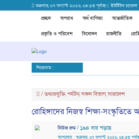
শুক্রবার, ০৭ অগাস্ট ২০২৬, ০৪:৫৩ পূর্বাহ্ন |
ইউটিউব চ্যানেল
প্রচ্ছদ
অপরাধ
অর্থ বাণিজ্য
আন্তর্জাতিক
প্রকৃতি ও পরিবেশ
বিনোদন
রাজনীতি
রোহি
শিরোনাম :
/
তথ্যপ্রযুক্তি
পর্যটন
সকল বিভাগ
সারাদেশ
,
,
,
রোহিঙ্গাদের নিজস্ব শিক্ষা-সংস্কৃতিতে অ
/ ১৯৪ বার পড়ছে
নিউজ রুম
আপলোড : শুক্রবার, ০৭ অগাস্ট ২০২৬, ০৪:৫৩ পূর্বাহ্